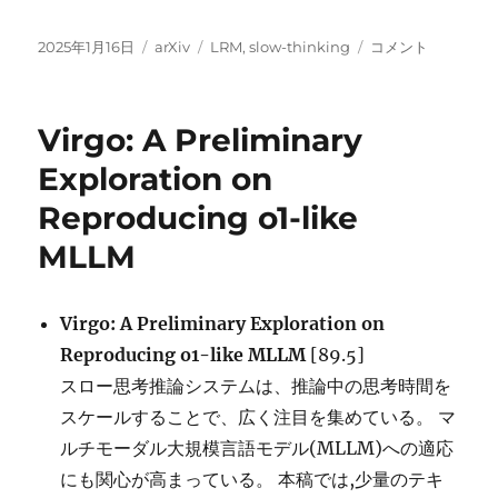
投
カ
タ
Test-
2025年1月16日
arXiv
LRM
,
slow-thinking
コメント
稿
テ
グ
time
日:
ゴ
Computing:
リ
from
Virgo: A Preliminary
ー
System-
1
Exploration on
Thinking
Reproducing o1-like
to
System-
MLLM
2
Thinking
/
Virgo: A Preliminary Exploration on
Towards
System
Reproducing o1-like MLLM
[89.5]
2
スロー思考推論システムは、推論中の思考時間を
Reasoning
スケールすることで、広く注目を集めている。 マ
in
LLMs:
ルチモーダル大規模言語モデル(MLLM)への適応
Learning
にも関心が高まっている。 本稿では,少量のテキ
How