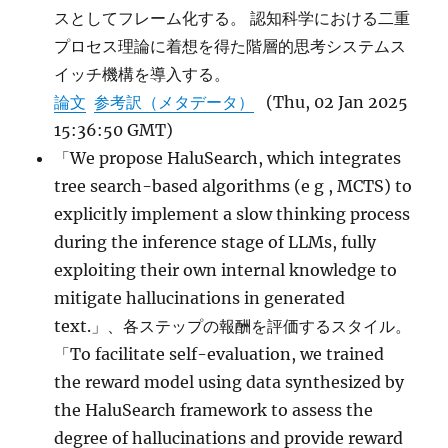
スとしてフレーム化する。 認知科学における二重
プロセス理論に着想を得た階層的思考システムス
イッチ機構を導入する。
論文
参考訳（メタデータ）
(Thu, 02 Jan 2025
15:36:50 GMT)
「We propose HaluSearch, which integrates
tree search-based algorithms (e g , MCTS) to
explicitly implement a slow thinking process
during the inference stage of LLMs, fully
exploiting their own internal knowledge to
mitigate hallucinations in generated
text.」、各ステップの報酬を評価するスタイル。
「To facilitate self-evaluation, we trained
the reward model using data synthesized by
the HaluSearch framework to assess the
degree of hallucinations and provide reward