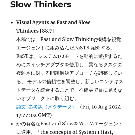
Slow Thinkers
via
Dual
Process
Visual Agents as Fast and Slow
of
Thinkers
[88.7]
Fast
and
本稿では、Fast and Slow Thinking機構を視覚
Slow
エージェントに組み込んだFaSTを紹介する。
Thinking
FaSTは、システム1/2モードを動的に選択するた
に
めにスイッチアダプタを使用し、異なるタスクの
複雑さに対する問題解決アプローチを調整してい
る。 モデルの信頼性を調整し、新しいコンテキス
トデータを統合することで、不確実で目に見えな
いオブジェクトに取り組む。
論文
参考訳（メタデータ）
(Fri, 16 Aug 2024
17:44:02 GMT)
かの有名なFast and SlowをMLLMエージェント
に適用。「the concepts of System 1 (fast,