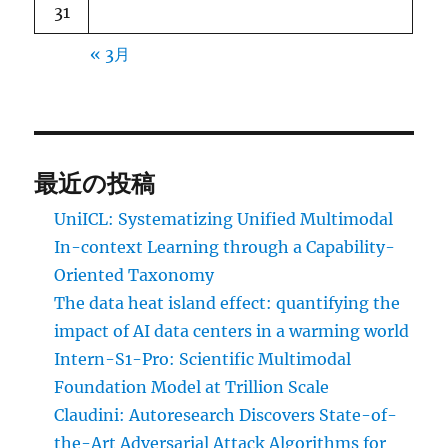
31
« 3月
最近の投稿
UniICL: Systematizing Unified Multimodal
In-context Learning through a Capability-
Oriented Taxonomy
The data heat island effect: quantifying the
impact of AI data centers in a warming world
Intern-S1-Pro: Scientific Multimodal
Foundation Model at Trillion Scale
Claudini: Autoresearch Discovers State-of-
the-Art Adversarial Attack Algorithms for