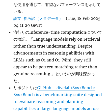
な使用を通じて、有望なパフォーマンスを示して
いる。
論文
参考訳（メタデータ）
(Tue, 18 Feb 2025
04:11:29 GMT)
流行りのInference-time computationについて
の検証。「Language models rely on retrieval
rather than true understanding. Despite
advancements in reasoning abilities with
LRMs such as O1 and O1-Mini, they still
appear to be pattern matching rather than
genuine reasoning.」というのが興味深かっ
た。
リポジトリは
GitHub – divelab/Sys2Bench:
Sys2Bench is a benchmarking suite designed
to evaluate reasoning and planning
capabilities of large language models across