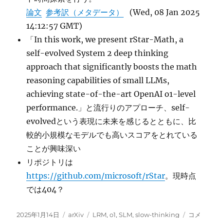
論文
参考訳（メタデータ）
(Wed, 08 Jan 2025
14:12:57 GMT)
「In this work, we present rStar-Math, a
self-evolved System 2 deep thinking
approach that significantly boosts the math
reasoning capabilities of small LLMs,
achieving state-of-the-art OpenAI o1-level
performance.」と流行りのアプローチ、self-
evolvedという表現に未来を感じるとともに、比
較的小規模なモデルでも高いスコアをとれている
ことが興味深い
リポジトリは
https://github.com/microsoft/rStar
。現時点
では404？
投
カ
タ
rStar-
2025年1月14日
arXiv
LRM
,
o1
,
SLM
,
slow-thinking
コメ