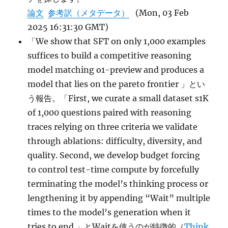
論文
参考訳（メタデータ）
(Mon, 03 Feb
2025 16:31:30 GMT)
「We show that SFT on only 1,000 examples
suffices to build a competitive reasoning
model matching o1-preview and produces a
model that lies on the pareto frontier 」とい
う報告。「First, we curate a small dataset s1K
of 1,000 questions paired with reasoning
traces relying on three criteria we validate
through ablations: difficulty, diversity, and
quality. Second, we develop budget forcing
to control test-time compute by forcefully
terminating the model’s thinking process or
lengthening it by appending “Wait” multiple
times to the model’s generation when it
tries to end.」とWaitを使うのが特徴的（
Think