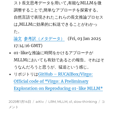
スト長文思考データを用いて,有能なMLLMを微
to
Think
調整することで,簡単なアプローチを探索する。
With
自然言語で表現されたこれらの長文推論プロセス
Meta
は,MLLMに効果的に転送できることがわかっ
Chain-
of-
た。
Though
論文
参考訳（メタデータ）
(Fri, 03 Jan 2025
に
17:14:16 GMT)
o1-likeな推論に時間をかけるアプローチが
MLLMにおいても有効であるとの報告。それはそ
うなんだろうと思うが、猛追という感じ。
リポジトリは
GitHub – RUCAIBox/Virgo:
Official code of *Virgo: A Preliminary
Exploration on Reproducing o1-like MLLM*
投
カ
タ
Virgo:
2025年1月14日
arXiv
LRM
,
MLLM
,
o1
,
slow-thinking
コ
稿
テ
グ
A
メント
日:
ゴ
Prelimi