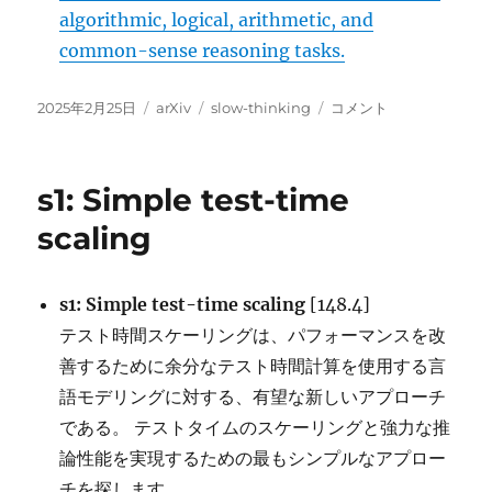
algorithmic, logical, arithmetic, and
common-sense reasoning tasks.
投
カ
タ
Inference-
2025年2月25日
arXiv
slow-thinking
コメント
稿
テ
グ
Time
日:
ゴ
Computations
リ
for
s1: Simple test-time
ー
LLM
Reasoning
scaling
and
Planning:
A
s1: Simple test-time scaling
[148.4]
Benchmark
テスト時間スケーリングは、パフォーマンスを改
and
Insights
善するために余分なテスト時間計算を使用する言
に
語モデリングに対する、有望な新しいアプローチ
である。 テストタイムのスケーリングと強力な推
論性能を実現するための最もシンプルなアプロー
チを探します。