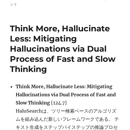
稿
テ
グ
Math:
ント
日:
ゴ
Small
リ
LLMs
ー
Can
Think More, Hallucinate
Master
Math
Less: Mitigating
Reasoni
Hallucinations via Dual
with
Self-
Process of Fast and Slow
Evolved
Deep
Thinking
Thinking
Think More, Hallucinate Less: Mitigating
Hallucinations via Dual Process of Fast and
Slow Thinking
[124.7]
HaluSearchは、ツリー検索ベースのアルゴリズ
ムを組み込んだ新しいフレームワークである。 テ
キスト生成をステップバイステップの推論プロセ