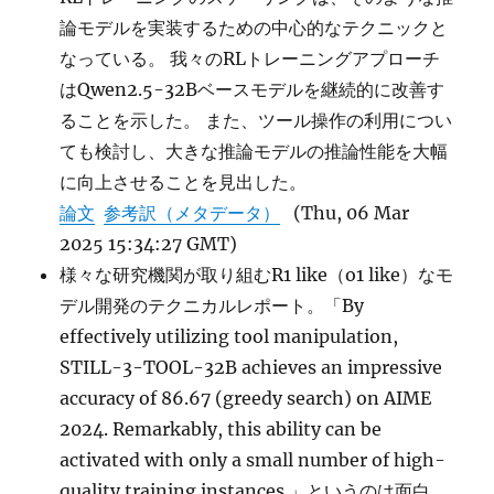
に
論モデルを実装するための中心的なテクニックと
なっている。 我々のRLトレーニングアプローチ
はQwen2.5-32Bベースモデルを継続的に改善す
ることを示した。 また、ツール操作の利用につい
ても検討し、大きな推論モデルの推論性能を大幅
に向上させることを見出した。
論文
参考訳（メタデータ）
(Thu, 06 Mar
2025 15:34:27 GMT)
様々な研究機関が取り組むR1 like（o1 like）なモ
デル開発のテクニカルレポート。「By
effectively utilizing tool manipulation,
STILL-3-TOOL-32B achieves an impressive
accuracy of 86.67 (greedy search) on AIME
2024. Remarkably, this ability can be
activated with only a small number of high-
quality training instances 」というのは面白