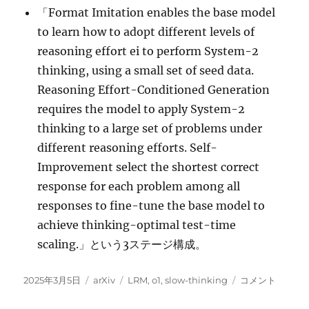
「Format Imitation enables the base model
to learn how to adopt different levels of
reasoning effort ei to perform System-2
thinking, using a small set of seed data.
Reasoning Effort-Conditioned Generation
requires the model to apply System-2
thinking to a large set of problems under
different reasoning efforts. Self-
Improvement select the shortest correct
response for each problem among all
responses to fine-tune the base model to
achieve thinking-optimal test-time
scaling.」という3ステージ構成。
投
カ
タ
Towards
2025年3月5日
arXiv
LRM
,
o1
,
slow-thinking
コメント
稿
テ
グ
Thinking-
日:
ゴ
Optimal