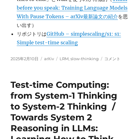
before you speak: Training Language Models
With Pause Tokens – arXiv最新論文の紹介
を思
い出す）
リポジトリは
GitHub – simplescaling/s1: s1:
Simple test-time scaling
投
カ
タ
s1:
2025年2月10日
arXiv
LRM
,
slow-thinking
コメント
稿
テ
グ
Simple
日:
ゴ
test-
リ
time
Test-time Computing:
ー
scaling
に
from System-1 Thinking
to System-2 Thinking /
Towards System 2
Reasoning in LLMs: