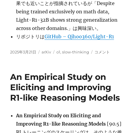
果でも近いことが指摘されているが「Despite
being trained exclusively on math data,
Light-R1-32B shows strong generalization
across other domains.」は興味深い。
リポジトリは
GitHub – Qihoo360/Light-R1
投
カ
タ
Light-
2025年3月21日
arXiv
o1
,
slow-thinking
コメント
稿
テ
グ
R1:
日:
ゴ
Curriculum
リ
SFT,
An Empirical Study on
ー
DPO
and
Eliciting and Improving
RL
R1-like Reasoning Models
for
Long
COT
from
An Empirical Study on Eliciting and
Scratch
Improving R1-like Reasoning Models
[90.5]
and
RLトレーニングのスケーリングは、そのような推
Beyond