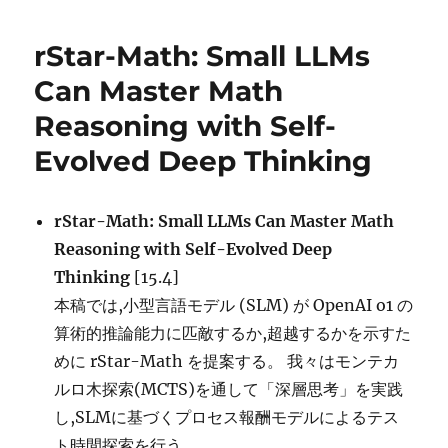
リ
Explora
ー
on
rStar-Math: Small LLMs
Reprod
o1-
Can Master Math
like
Reasoning with Self-
MLLM 
Evolved Deep Thinking
rStar-Math: Small LLMs Can Master Math
Reasoning with Self-Evolved Deep
Thinking
[15.4]
本稿では,小型言語モデル (SLM) が OpenAI o1 の
算術的推論能力に匹敵するか,超越するかを示すた
めに rStar-Math を提案する。 我々はモンテカ
ルロ木探索(MCTS)を通して「深層思考」を実践
し,SLMに基づくプロセス報酬モデルによるテス
ト時間探索を行う。