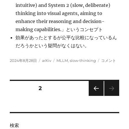
intuitive) and System 2 (slow, deliberate)
thinking into visual agents, aiming to
enhance their reasoning and decision-
making capabilities.」というコンセプト
効果があったとするが公平な比較になっているん
だろうかという疑問がなくはない。
投
カ
タ
Visual
2024年8月28日
arXiv
MLLM
,
slow-thinking
コメント
稿
テ
グ
Agents
日:
ゴ
as
リ
Fast
ー
and
投
固定ページ
2
Slow
Thinkers
前の
稿
に
ペー
ジ
の
検索