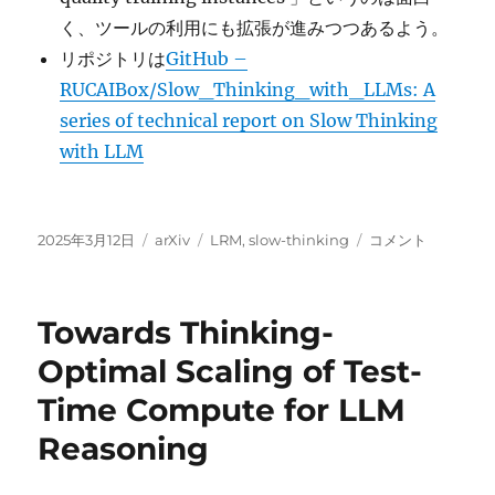
く、ツールの利用にも拡張が進みつつあるよう。
リポジトリは
GitHub –
RUCAIBox/Slow_Thinking_with_LLMs: A
series of technical report on Slow Thinking
with LLM
投
カ
タ
An
2025年3月12日
arXiv
LRM
,
slow-thinking
コメント
稿
テ
グ
Empirical
日:
ゴ
Study
リ
on
Towards Thinking-
ー
Eliciting
and
Optimal Scaling of Test-
Improving
Time Compute for LLM
R1-
like
Reasoning
Reasoning
Models に