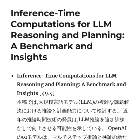
リ
Scaling
Inference-Time
ー
of
Test-
Computations for LLM
Time
Reasoning and Planning:
Compute
for
A Benchmark and
LLM
Reasoning
Insights
に
Inference-Time Computations for LLM
Reasoning and Planning: A Benchmark and
Insights
[49.4]
本稿では,大規模言語モデル(LLM)の複雑な課題解
決における推論と計画能力について検討する。 近
年の推論時間技術の発展は,LLM推論を追加訓練
なしで向上させる可能性を示している。 OpenAI
のo1モデルは、マルチステップ推論と検証の新た