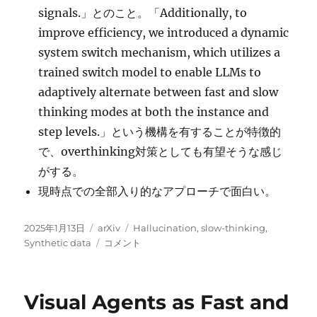
signals.」とのこと。「Additionally, to
improve efficiency, we introduced a dynamic
system switch mechanism, which utilizes a
trained switch model to enable LLMs to
adaptively alternate between fast and slow
thinking modes at both the instance and
step levels.」という機構を有することが特徴的
で、overthinking対策としても有望そうな感じ
がする。
現時点での全部入り的なアプローチで面白い。
投
カ
タ
2025年1月13日
arXiv
Hallucination
,
slow-thinking
,
稿
テ
Think
グ
Synthetic data
コメント
日:
ゴ
More,
リ
Hallucinate
ー
Less:
Visual Agents as Fast and
Mitigating
Hallucinations