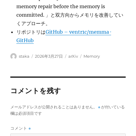
memory repair before the memory is
committed. 」と双方向からメモリを改善してい
くアプローチ。
リポジトリは
GitHub – ventr1c/memma ·
GitHub
投
投
カ
タ
staka
2026年3月27日
arXiv
Memory
稿
稿
テ
グ
者
日:
ゴ
リ
ー
コメントを残す
メールアドレスが公開されることはありません。
※
が付いている
欄は必須項目です
コメント
※