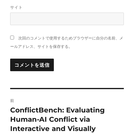
サイト
次回のコメントで使用するためブラウザーに自分の名前、メ
ールアドレス、サイトを保存する。
投
前
稿
ConflictBench: Evaluating
前
の
Human-AI Conflict via
ナ
投
Interactive and Visually
ビ