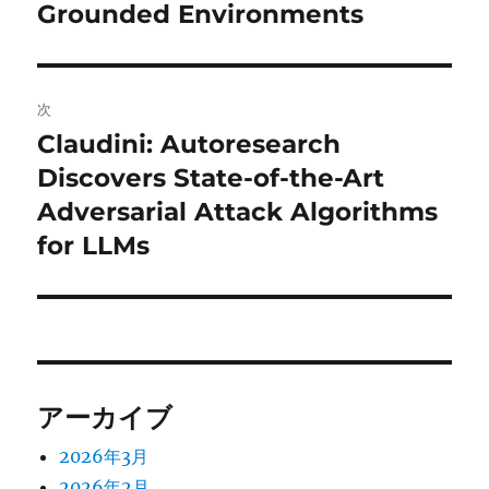
稿:
Grounded Environments
ゲ
ー
次
シ
Claudini: Autoresearch
次
ョ
の
Discovers State-of-the-Art
投
Adversarial Attack Algorithms
ン
稿:
for LLMs
アーカイブ
2026年3月
2026年2月