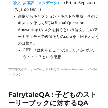
論文
参考訳（メタデータ）
(Fri, 10 Sep 2021
17:51:06 GMT)
画像からキャプションテキストを生成、そのテ
キストを使ってVQA(Visual Question
Answering)タスクを解くという論文。このア
ーキテクチャで教師ありのsotaを上回るという
のは驚き。
GPT-３は何をどこまで知っているのだろ
う・・・？という感想
投
カ
タ
2021年9月14日
arXiv
GPT-3
,
Question Answering
,
VQA
稿
PICa(Prompts
テ
グ
コメント
日:
GPT3
ゴ
via
リ
the
ー
FairytaleQA : 子どものスト
use
of
ーリーブックに対するQA
Image