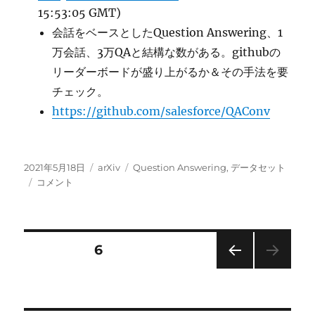
15:53:05 GMT)
会話をベースとしたQuestion Answering、1
万会話、3万QAと結構な数がある。githubの
リーダーボードが盛り上がるか＆その手法を要
チェック。
https://github.com/salesforce/QAConv
投
カ
タ
2021年5月18日
arXiv
Question Answering
,
データセット
稿
会
テ
グ
コメント
日:
話
ゴ
ド
リ
メ
ー
イ
投
固定ページ
6
ン
の
前の
稿
QA
ペー
デ
ジ
ー