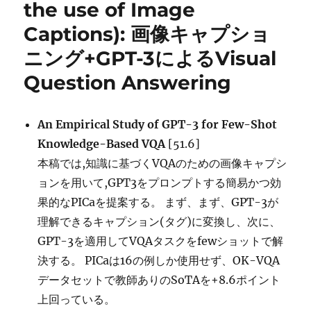
the use of Image
に
Captions): 画像キャプショ
言
語
ニング+GPT-3によるVisual
外
の
Question Answering
文
脈
が
An Empirical Study of GPT-3 for Few-Shot
必
Knowledge-Based VQA
[51.6]
要
な
本稿では,知識に基づくVQAのための画像キャプシ
QA
ョンを用いて,GPT3をプロンプトする簡易かつ効
デ
果的なPICaを提案する。 まず、まず、GPT-3が
ー
タ
理解できるキャプション(タグ)に変換し、次に、
セ
GPT-3を適用してVQAタスクをfewショットで解
ッ
決する。 PICaは16の例しか使用せず、OK-VQA
ト
に
データセットで教師ありのSoTAを+8.6ポイント
上回っている。