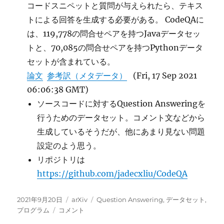
コードスニペットと質問が与えられたら、テキス
トによる回答を生成する必要がある。 CodeQAに
は、119,778の問合せペアを持つJavaデータセッ
トと、70,085の問合せペアを持つPythonデータ
セットが含まれている。
論文
参考訳（メタデータ）
(Fri, 17 Sep 2021
06:06:38 GMT)
ソースコードに対するQuestion Answeringを
行うためのデータセット。コメント文などから
生成しているそうだが、他にあまり見ない問題
設定のよう思う。
リポジトリは
https://github.com/jadecxliu/CodeQA
投
カ
タ
2021年9月20日
arXiv
Question Answering
,
データセット
,
稿
CodeQA:
テ
グ
プログラム
コメント
日:
プ
ゴ