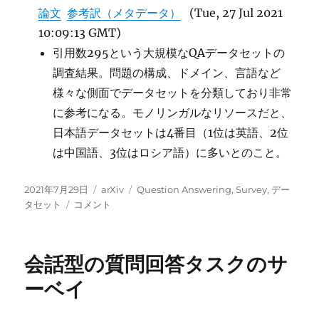
論文
参考訳（メタデータ）
(Tue, 27 Jul 2021
10:09:13 GMT)
引用数295という大規模なQAデータセットの
調査結果。問題の構成、ドメイン、言語など
様々な側面でデータセットを分類しており非常
に参考になる。モノリンガルなリソースだと、
日本語データセットは4番目（1位は英語、2位
は中国語、3位はロシア語）に多いとのこと。
投
カ
タ
2021年7月29日
arXiv
Question Answering
,
Survey
,
デー
稿
Question
テ
グ
タセット
コメント
日:
Answering
ゴ
デ
リ
ー
ー
会話型の質問回答タスクのサ
タ
セ
ーベイ
ッ
ト