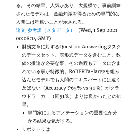
る。 その結果、人気があり、大規模で、事前訓練
QA
に
されたモデルは、金融知識を得るための専門的な
人間には程遠いことが示される。
論文
参考訳（メタデータ）
(Wed, 1 Sep 2021
00:08:14 GMT)
財務文章に対するQuestion Answeringタスク
のデータセット。表形式データを含むこと、数
値の推論が必要な事、その過程もデータに含ま
れている事が特徴的。RoBERTa-largeを組み
込んだモデルでも人間のエキスパートには遠く
及ばない（Accuracyで65% vs 90%）がクラ
ウドワーカー（同51%）よりは良かったとの結
果。
専門家によるアノテーションの重要性が分
かる結果な気がする。
リポジトリは