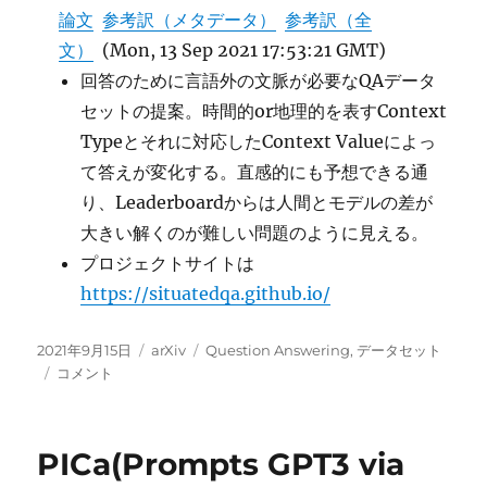
論文
参考訳（メタデータ）
参考訳（全
文）
(Mon, 13 Sep 2021 17:53:21 GMT)
回答のために言語外の文脈が必要なQAデータ
セットの提案。時間的or地理的を表すContext
Typeとそれに対応したContext Valueによっ
て答えが変化する。直感的にも予想できる通
り、Leaderboardからは人間とモデルの差が
大きい解くのが難しい問題のように見える。
プロジェクトサイトは
https://situatedqa.github.io/
投
カ
タ
2021年9月15日
arXiv
Question Answering
,
データセット
稿
SituatedQA:
テ
グ
コメント
日:
回
ゴ
答
リ
の
ー
PICa(Prompts GPT3 via
た
め