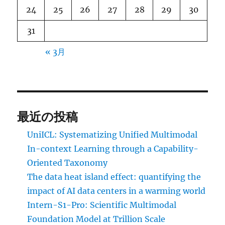
24
25
26
27
28
29
30
31
« 3月
最近の投稿
UniICL: Systematizing Unified Multimodal
In-context Learning through a Capability-
Oriented Taxonomy
The data heat island effect: quantifying the
impact of AI data centers in a warming world
Intern-S1-Pro: Scientific Multimodal
Foundation Model at Trillion Scale