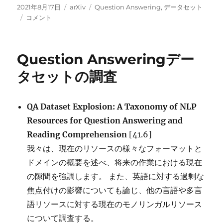
投
カ
タ
2021年8月17日
arXiv
Question Answering
,
データセット
稿
時
テ
グ
コメント
日:
間
ゴ
に
リ
鋭
ー
Question Answeringデー
敏
な
タセットの調査
QA
デ
ー
QA Dataset Explosion: A Taxonomy of NLP
タ
Resources for Question Answering and
セ
ッ
Reading Comprehension
[41.6]
ト
我々は、現在のリソースの様々なフォーマットと
に
ドメインの概要を述べ、将来の作業における現在
の隙間を強調します。 また、英語に対する過剰な
焦点付けの影響についても論じ、他の言語や多言
語リソースに対する現在のモノリンガルリソース
について調査する。