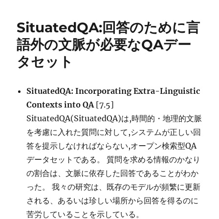
ロ
リ
グ
ー
SituatedQA:回答のために言
ラ
ム
語外の文脈が必要なQAデー
コ
タセット
ー
ド
に
対
SituatedQA: Incorporating Extra-Linguistic
す
Contexts into QA
[7.5]
る
SituatedQA(SituatedQA)は,時間的・地理的文脈
Question
Answering
を考慮に入れた質問に対して,システムが正しい回
に
答を提示しなければならない,オープン検索型QA
データセットである。 質問を求める情報のかなり
の割合は、文脈に依存した回答であることがわか
った。 我々の研究は、既存のモデルが頻繁に更新
される、あるいは珍しい場所から回答を得るのに
苦労していることを示している。