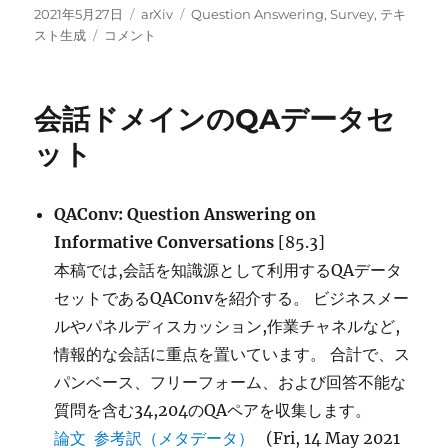
投
カ
タ
2021年5月27日
arXiv
Question Answering
,
Survey
,
テキ
稿
知
テ
グ
スト生成
コメント
日:
識
ゴ
ベ
リ
ー
ー
会話ドメインのQAデータセ
ス
QA、
ット
テ
キ
ス
QAConv: Question Answering on
ト
Informative Conversations
[85.3]
生
成
本稿では,会話を知識源として利用するQAデータ
の
セットであるQAConvを紹介する。 ビジネスメー
サ
ルやパネルディスカッション,作業チャネルなど,
ー
ベ
情報的な会話に重点を置いています。 合計で、ス
イ
パンベース、フリーフォーム、および回答不能な
に
質問を含む34,204のQAペアを収集します。
論文
参考訳（メタデータ）
(Fri, 14 May 2021