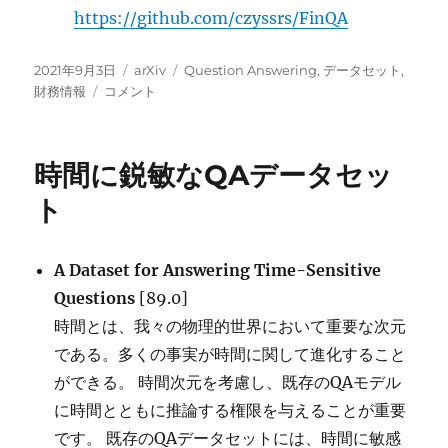
https://github.com/czyssrs/FinQA
投
カ
タ
2021年9月3日
arXiv
Question Answering
,
データセット
,
稿
FinQA:
テ
グ
財務情報
コメント
日:
財
ゴ
務
リ
デ
ー
時間に鋭敏なQAデータセッ
ー
タ
ト
に
対
す
A Dataset for Answering Time-Sensitive
る
Questions
[89.0]
質
問
時間とは、我々の物理的世界において重要な次元
回
である。多くの事実が時間に関して進化すること
答
ができる。 時間次元を考慮し、既存のQAモデル
に
に時間とともに推論する権限を与えることが重要
です。 既存のQAデータセットには、時間に敏感