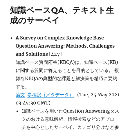
ー
質
知識ベースQA、テキスト生
問
回
成のサーベイ
答
タ
ス
A Survey on Complex Knowledge Base
ク
Question Answering: Methods, Challenges
の
サ
and Solutions
[41.7]
ー
知識ベース質問応答(KBQA)は、知識ベース(KB)
ベ
に関する質問に答えることを目的としている。 複
イ
に
雑なKBQAの典型的な課題と解決策を精巧に要約
する。
論文
参考訳（メタデータ）
(Tue, 25 May 2021
03:45:30 GMT)
知識ベースを用いたQuestion Answeringタス
クのおける意味解析、情報検索などのアプロー
チを中心としたサーベイ。カテゴリ分けなど参