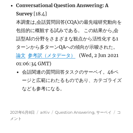
の
Conversational Question Answering: A
調
Survey
[18.4]
査
に
本調査は,会話質問回答(CQA)の最先端研究動向を
包括的に概観する試みである。 この結果から,会
話型AIの分野をさまざまな観点から活性化する1
ターンから多ターンQAへの傾向が示唆された。
論文
参考訳（メタデータ）
(Wed, 2 Jun 2021
01:06:34 GMT)
会話関連の質問回答タスクのサーベイ。46ペ
ージと広範にわたるものであり、カテゴライズ
なども参考になる。
投
カ
タ
会
2021年6月8日
arXiv
Question Answering
,
サーベイ
コ
稿
テ
グ
話
メント
日:
ゴ
型
リ
の