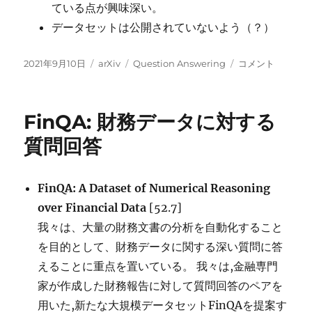
ている点が興味深い。
データセットは公開されていないよう（？）
投
カ
タ
FairytaleQA
2021年9月10日
arXiv
Question Answering
コメント
稿
テ
グ
:
日:
ゴ
子
リ
ど
FinQA: 財務データに対する
ー
も
の
質問回答
ス
ト
ー
FinQA: A Dataset of Numerical Reasoning
リ
over Financial Data
[52.7]
ー
ブ
我々は、大量の財務文書の分析を自動化すること
ッ
を目的として、財務データに関する深い質問に答
ク
えることに重点を置いている。 我々は,金融専門
に
対
家が作成した財務報告に対して質問回答のペアを
す
用いた,新たな大規模データセットFinQAを提案す
る