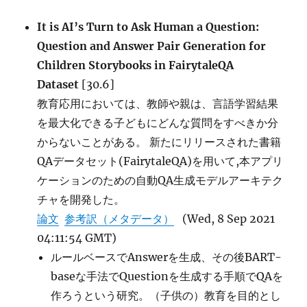
Captions):
画
It is AI’s Turn to Ask Human a Question:
像
Question and Answer Pair Generation for
キ
ャ
Children Storybooks in FairytaleQA
プ
Dataset
[30.6]
シ
教育応用においては、教師や親は、言語学習結果
ョ
ニ
を最大化できる子どもにどんな質問をすべきか分
ン
からないことがある。 新たにリリースされた書籍
グ
QAデータセット(FairytaleQA)を用いて,本アプリ
+GPT-
3
ケーションのための自動QA生成モデルアーキテク
に
チャを開発した。
よ
論文
参考訳（メタデータ）
(Wed, 8 Sep 2021
る
Visual
04:11:54 GMT)
Question
ルールベースでAnswerを生成、その後BART-
Answering
baseな手法でQuestionを生成する手順でQAを
に
作ろうという研究。（子供の）教育を目的とし