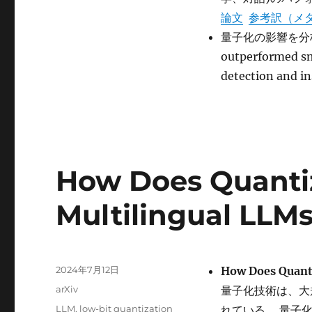
Evaluation
論文
参考訳（メ
of
Quantized
量子化の影響を分析した論
Instruction-
outperformed sma
Tuned
detection an
Large
Language
Models:
An
Experimental
Analysis
up
How Does Quantiz
to
405B
Multilingual LLM
に
投
2024年7月12日
How Does Quanti
稿
カ
arXiv
量子化技術は、大
日:
テ
タ
LLM
,
low-bit quantization
れている。 量子