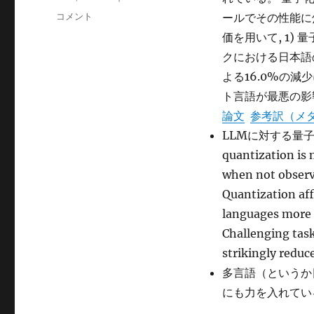
ゴ
グ
How
コメント
ールでその性能に焦点
リ
Does
ー
価を用いて, 1)
Quantization
クにおける日本語
Affect
Multilingual
よる16.0%の減
LLMs? に
ト言語が最悪の影響
論文
参考訳（メ
LLMに対する量子
quantization is
when not observ
Quantization aff
languages more
Challenging task
strikingly redu
多言語（というか
にも力を入れている