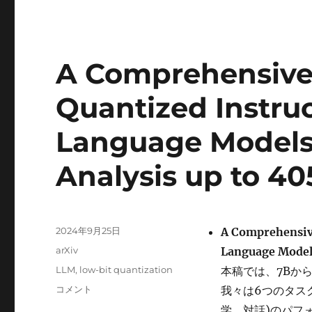
Algorithms
に
A Comprehensive 
Quantized Instru
Language Models
Analysis up to 4
投
2024年9月25日
A Comprehensive
稿
カ
arXiv
Language Models
日:
テ
タ
LLM
,
low-bit quantization
本稿では、7Bか
ゴ
グ
A
コメント
我々は6つのタス
リ
Comprehensive
ー
学、対話)のパフ