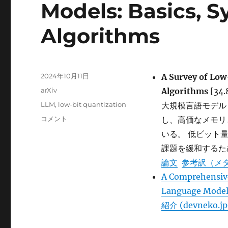
Models: Basics, S
Algorithms
投
2024年10月11日
A Survey of Low
稿
カ
arXiv
Algorithms
[34.
日:
テ
タ
LLM
,
low-bit quantization
大規模言語モデル 
ゴ
グ
A
コメント
し、高価なメモリ
リ
Survey
ー
いる。 低ビット
of
課題を緩和するた
Low-
bit
論文
参考訳（メ
Large
A Comprehensive
Language
Language Model
Models:
Basics,
紹介 (devneko.jp
Systems,
and