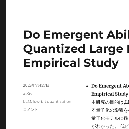
Do Emergent Abili
Quantized Large
Empirical Study
投
2023年7月27日
Do Emergent Abi
稿
カ
arXiv
Empirical Stud
日:
テ
タ
LLM
,
low-bit quantization
本研究の目的は,
ゴ
グ
Do
コメント
る量子化の影響を
リ
Emergent
ー
量子化モデルに残
Abilities
がわかった。 低ビ
Exist