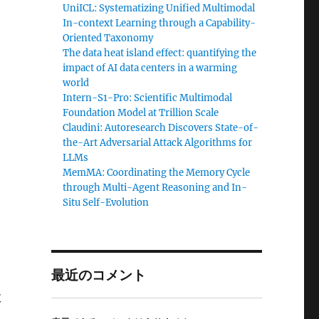
UniICL: Systematizing Unified Multimodal
In-context Learning through a Capability-
Oriented Taxonomy
The data heat island effect: quantifying the
impact of AI data centers in a warming
world
Intern-S1-Pro: Scientific Multimodal
Foundation Model at Trillion Scale
Claudini: Autoresearch Discovers State-of-
the-Art Adversarial Attack Algorithms for
LLMs
MemMA: Coordinating the Memory Cycle
through Multi-Agent Reasoning and In-
Situ Self-Evolution
最近のコメント
数