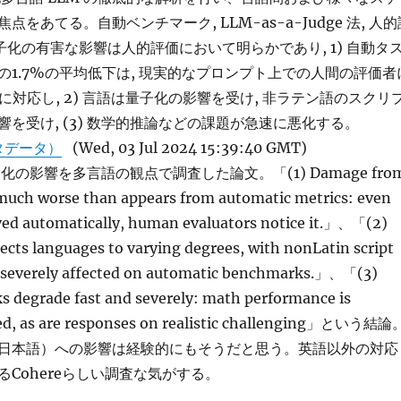
をあてる。自動ベンチマーク, LLM-as-a-Judge 法, 人的
 量子化の有害な影響は人的評価において明らかであり, 1) 自動タ
の1.7%の平均低下は, 現実的なプロンプト上での人間の評価者
少に対応し, 2) 言語は量子化の影響を受け, 非ラテン語のスクリ
を受け, (3) 数学的推論などの課題が急速に悪化する。
タデータ）
(Wed, 03 Jul 2024 15:39:40 GMT)
化の影響を多言語の観点で調査した論文。「(1) Damage fro
 much worse than appears from automatic metrics: even
ed automatically, human evaluators notice it.」、「(2)
ects languages to varying degrees, with nonLatin script
 severely affected on automatic benchmarks.」、「(3)
s degrade fast and severely: math performance is
ced, as are responses on realistic challenging」という結論
日本語）への影響は経験的にもそうだと思う。英語以外の対応
Cohereらしい調査な気がする。