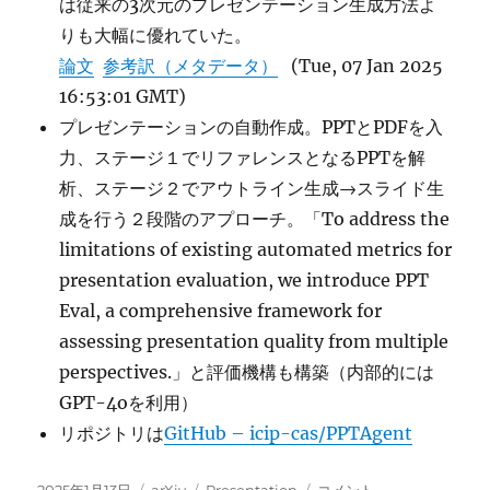
は従来の3次元のプレゼンテーション生成方法よ
りも大幅に優れていた。
論文
参考訳（メタデータ）
(Tue, 07 Jan 2025
16:53:01 GMT)
プレゼンテーションの自動作成。PPTとPDFを入
力、ステージ１でリファレンスとなるPPTを解
析、ステージ２でアウトライン生成→スライド生
成を行う２段階のアプローチ。「To address the
limitations of existing automated metrics for
presentation evaluation, we introduce PPT
Eval, a comprehensive framework for
assessing presentation quality from multiple
perspectives.」と評価機構も構築（内部的には
GPT-4oを利用）
リポジトリは
GitHub – icip-cas/PPTAgent
投
カ
タ
PPTAgent: