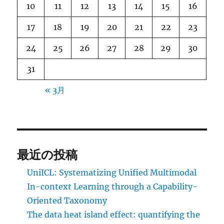
10
11
12
13
14
15
16
17
18
19
20
21
22
23
24
25
26
27
28
29
30
31
« 3月
最近の投稿
UniICL: Systematizing Unified Multimodal
In-context Learning through a Capability-
Oriented Taxonomy
The data heat island effect: quantifying the