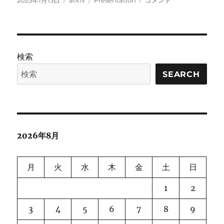
2025年1月13日
arXiv
Presentation
コメント
稿
テ
グ
Generating
日:
ゴ
and
リ
Evaluating
ー
Presentations
Beyond
検索
Text-
to-
SEARCH
Slides
に
2026年8月
月
火
水
木
金
土
日
1
2
3
4
5
6
7
8
9