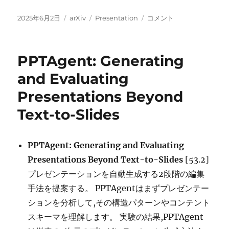
投
カ
タ
Paper2Poster:
2025年6月2日
arXiv
Presentation
コメント
稿
テ
グ
Towards
日:
ゴ
Multimodal
リ
Poster
PPTAgent: Generating
ー
Automation
from
and Evaluating
Scientific
Presentations Beyond
Papers
に
Text-to-Slides
PPTAgent: Generating and Evaluating
Presentations Beyond Text-to-Slides
[53.2]
プレゼンテーションを自動生成する2段階の編集
手法を提案する。 PPTAgentはまずプレゼンテー
ションを分析して,その構造パターンやコンテント
スキーマを理解します。 実験の結果,PPTAgent