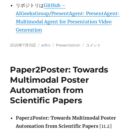
リポジトリは
GitHub –
AIGeeksGroup/PresentAgent: PresentAgent:
Multimodal Agent for Presentation Video
Generation
投
カ
タ
PresentAgent:
2025年7月15日
arXiv
Presentation
コメント
稿
テ
グ
Multimodal
日:
ゴ
Agent
リ
for
Paper2Poster: Towards
ー
Presentation
Video
Multimodal Poster
Generation
Automation from
に
Scientific Papers
Paper2Poster: Towards Multimodal Poster
Automation from Scientific Papers
[11.2]