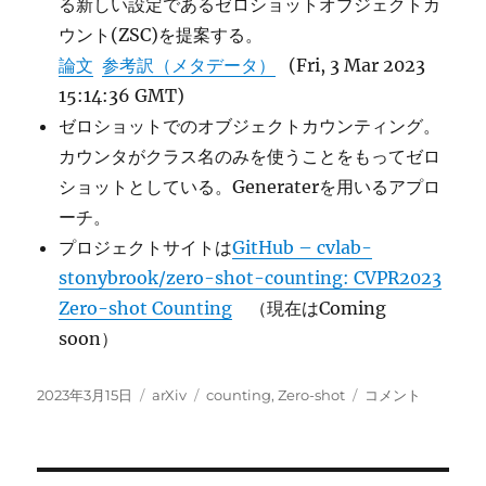
る新しい設定であるゼロショットオブジェクトカ
ウント(ZSC)を提案する。
論文
参考訳（メタデータ）
(Fri, 3 Mar 2023
15:14:36 GMT)
ゼロショットでのオブジェクトカウンティング。
カウンタがクラス名のみを使うことをもってゼロ
ショットとしている。Generaterを用いるアプロ
ーチ。
プロジェクトサイトは
GitHub – cvlab-
stonybrook/zero-shot-counting: CVPR2023
Zero-shot Counting
（現在はComing
soon）
投
カ
タ
Zero-
2023年3月15日
arXiv
counting
,
Zero-shot
コメント
稿
テ
グ
shot
日:
ゴ
Object
リ
Counting
ー
に