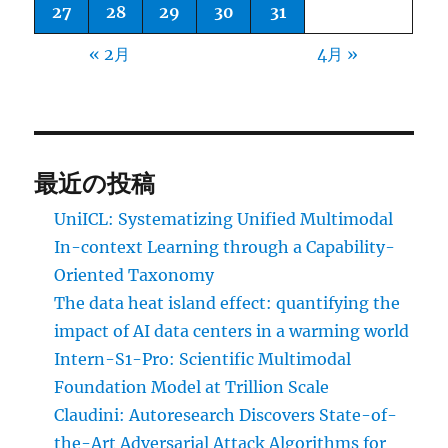
27
28
29
30
31
« 2月
4月 »
最近の投稿
UniICL: Systematizing Unified Multimodal
In-context Learning through a Capability-
Oriented Taxonomy
The data heat island effect: quantifying the
impact of AI data centers in a warming world
Intern-S1-Pro: Scientific Multimodal
Foundation Model at Trillion Scale
Claudini: Autoresearch Discovers State-of-
the-Art Adversarial Attack Algorithms for