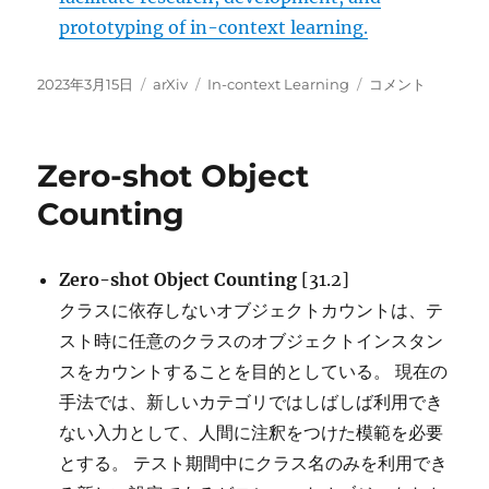
prototyping of in-context learning.
投
カ
タ
OpenICL
2023年3月15日
arXiv
In-context Learning
コメント
稿
テ
グ
に
日:
ゴ
リ
Zero-shot Object
ー
Counting
Zero-shot Object Counting
[31.2]
クラスに依存しないオブジェクトカウントは、テ
スト時に任意のクラスのオブジェクトインスタン
スをカウントすることを目的としている。 現在の
手法では、新しいカテゴリではしばしば利用でき
ない入力として、人間に注釈をつけた模範を必要
とする。 テスト期間中にクラス名のみを利用でき