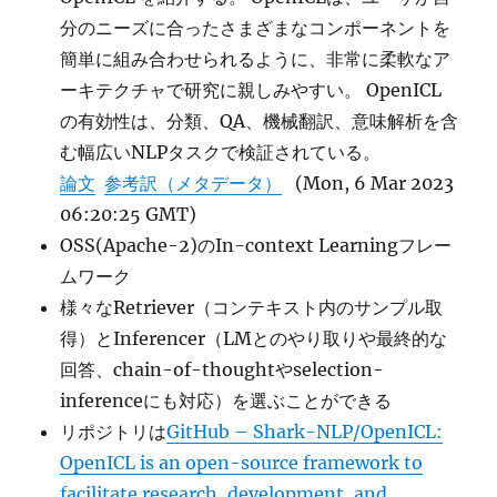
分のニーズに合ったさまざまなコンポーネントを
簡単に組み合わせられるように、非常に柔軟なア
ーキテクチャで研究に親しみやすい。 OpenICL
の有効性は、分類、QA、機械翻訳、意味解析を含
む幅広いNLPタスクで検証されている。
論文
参考訳（メタデータ）
(Mon, 6 Mar 2023
06:20:25 GMT)
OSS(Apache-2)のIn-context Learningフレー
ムワーク
様々なRetriever（コンテキスト内のサンプル取
得）とInferencer（LMとのやり取りや最終的な
回答、chain-of-thoughtやselection-
inferenceにも対応）を選ぶことができる
リポジトリは
GitHub – Shark-NLP/OpenICL:
OpenICL is an open-source framework to
facilitate research, development, and