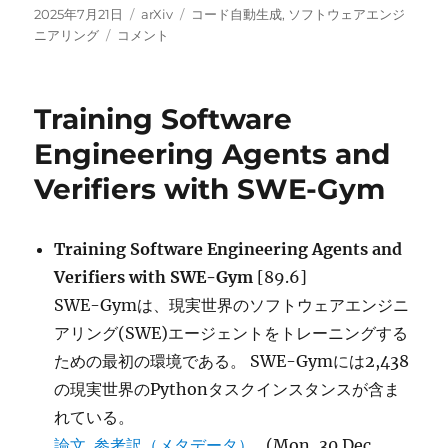
投
カ
タ
2025年7月21日
arXiv
コード自動生成
,
ソフトウェアエンジ
稿
SWE-
テ
グ
ニアリング
コメント
日:
Perf:
ゴ
Can
リ
Language
ー
Training Software
Models
Optimize
Engineering Agents and
Code
Verifiers with SWE-Gym
Performance
on
Real-
World
Training Software Engineering Agents and
Repositories?
Verifiers with SWE-Gym
[89.6]
に
SWE-Gymは、現実世界のソフトウェアエンジニ
アリング(SWE)エージェントをトレーニングする
ための最初の環境である。 SWE-Gymには2,438
の現実世界のPythonタスクインスタンスが含ま
れている。
論文
参考訳（メタデータ）
(Mon, 30 Dec