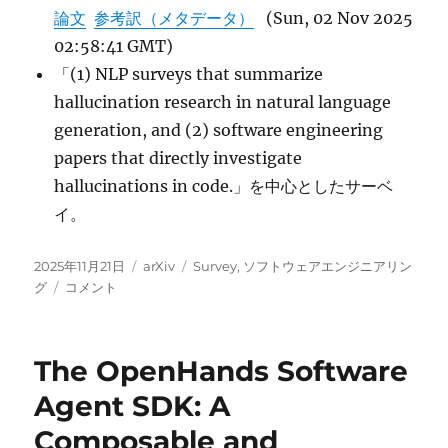
論文
参考訳（メタデータ）
(Sun, 02 Nov 2025
02:58:41 GMT)
「(1) NLP surveys that summarize
hallucination research in natural language
generation, and (2) software engineering
papers that directly investigate
hallucinations in code.」を中心としたサーベ
イ。
投
カ
タ
2025年11月21日
arXiv
Survey
,
ソフトウェアエンジニアリン
稿
A
テ
グ
グ
コメント
日:
Systematic
ゴ
Literature
リ
Review
ー
The OpenHands Software
of
Code
Agent SDK: A
Hallucinations
Composable and
in