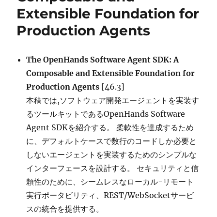
LLMs:
Extensible Foundation for
Characterization,
Mitigation
Production Agents
Methods,
Challenges,
and
The OpenHands Software Agent SDK: A
Future
Composable and Extensible Foundation for
Directions
for
Production Agents
[46.3]
Reliable
本稿では,ソフトウェア開発エージェントを実装す
AI に
るツールキットであるOpenHands Software
Agent SDKを紹介する。 柔軟性を達成するため
に、デフォルトケースで数行のコードしか必要と
しないエージェントを実装するためのシンプルな
インターフェースを設計する。 セキュリティと信
頼性のために、シームレスなローカル-リモート
実行ポータビリティ、REST/WebSocketサービ
スの統合を提供する。