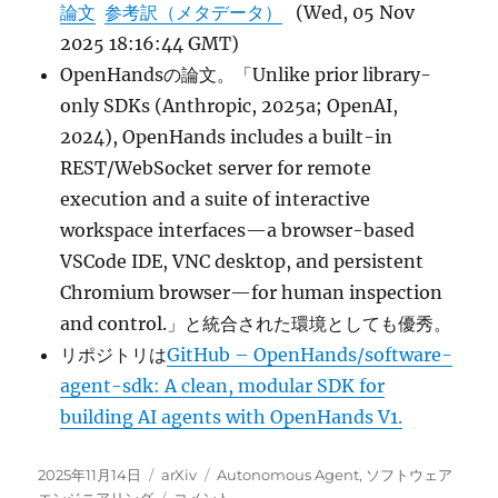
論文
参考訳（メタデータ）
(Wed, 05 Nov
2025 18:16:44 GMT)
OpenHandsの論文。「Unlike prior library-
only SDKs (Anthropic, 2025a; OpenAI,
2024), OpenHands includes a built-in
REST/WebSocket server for remote
execution and a suite of interactive
workspace interfaces—a browser-based
VSCode IDE, VNC desktop, and persistent
Chromium browser—for human inspection
and control.」と統合された環境としても優秀。
リポジトリは
GitHub – OpenHands/software-
agent-sdk: A clean, modular SDK for
building AI agents with OpenHands V1.
投
カ
タ
2025年11月14日
arXiv
Autonomous Agent
,
ソフトウェア
稿
テ
The
グ