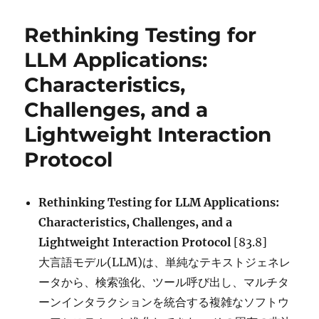
Software
リ
Engineering
ー
Rethinking Testing for
Artifacts:
A
LLM Applications:
Research
Characteristics,
Agenda
and
Challenges, and a
Preliminary
Findings
Lightweight Interaction
に
Protocol
Rethinking Testing for LLM Applications:
Characteristics, Challenges, and a
Lightweight Interaction Protocol
[83.8]
大言語モデル(LLM)は、単純なテキストジェネレ
ータから、検索強化、ツール呼び出し、マルチタ
ーンインタラクションを統合する複雑なソフトウ