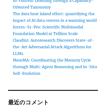
In-context Learning through a Capability-
Oriented Taxonomy
The data heat island effect: quantifying the
impact of AI data centers in a warming world
Intern-S1-Pro: Scientific Multimodal
Foundation Model at Trillion Scale
Claudini: Autoresearch Discovers State-of-
the-Art Adversarial Attack Algorithms for
LLMs
MemMA: Coordinating the Memory Cycle
through Multi-Agent Reasoning and In-Situ
Self-Evolution
最近のコメント