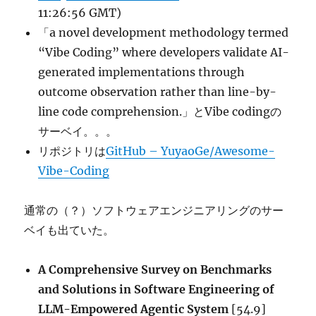
11:26:56 GMT)
「a novel development methodology termed
“Vibe Coding” where developers validate AI-
generated implementations through
outcome observation rather than line-by-
line code comprehension.」とVibe codingの
サーベイ。。。
リポジトリは
GitHub – YuyaoGe/Awesome-
Vibe-Coding
通常の（？）ソフトウェアエンジニアリングのサー
ベイも出ていた。
A Comprehensive Survey on Benchmarks
and Solutions in Software Engineering of
LLM-Empowered Agentic System
[54.9]