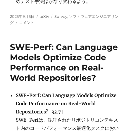
めテスト手法はかなり変わるよう。
投
カ
タ
2025年9月5日
arXiv
Survey
,
ソフトウェアエンジニアリン
稿
Rethinking
テ
グ
グ
コメント
日:
Testing
ゴ
for
リ
LLM
ー
SWE-Perf: Can Language
Applications:
Characteristics,
Models Optimize Code
Challenges,
Performance on Real-
and
a
World Repositories?
Lightweight
Interaction
Protocol に
SWE-Perf: Can Language Models Optimize
Code Performance on Real-World
Repositories?
[32.7]
SWE-Perfは、認証されたリポジトリコンテキス
ト内のコードパフォーマンス最適化タスクにおい