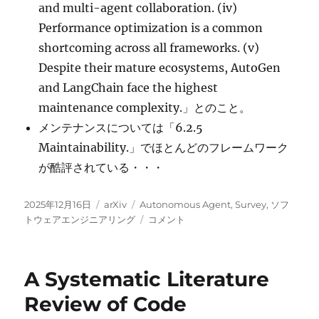
and multi-agent collaboration. (iv)
Performance optimization is a common
shortcoming across all frameworks. (v)
Despite their mature ecosystems, AutoGen
and LangChain face the highest
maintenance complexity.」とのこと。
メンテナンスについては「6.2.5
Maintainability.」でほとんどのフレームワーク
が酷評されている・・・
投
カ
タ
2025年12月16日
arXiv
Autonomous Agent
,
Survey
,
ソフ
稿
テ
グ
An
トウェアエンジニアリング
コメント
日:
ゴ
Empirical
リ
Study
ー
of
A Systematic Literature
Agent
Developer
Review of Code
Practices