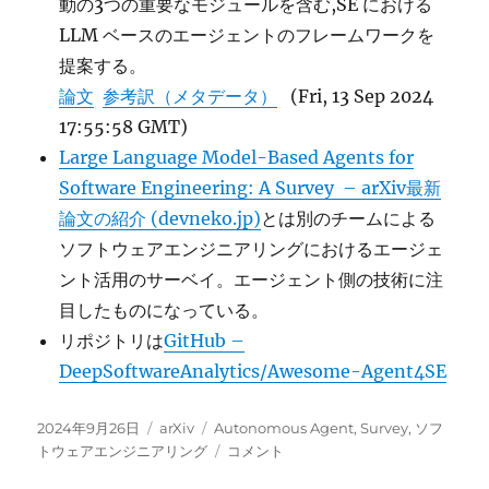
動の3つの重要なモジュールを含む,SE における
LLM ベースのエージェントのフレームワークを
提案する。
論文
参考訳（メタデータ）
(Fri, 13 Sep 2024
17:55:58 GMT)
Large Language Model-Based Agents for
Software Engineering: A Survey – arXiv最新
論文の紹介 (devneko.jp)
とは別のチームによる
ソフトウェアエンジニアリングにおけるエージェ
ント活用のサーベイ。エージェント側の技術に注
目したものになっている。
リポジトリは
GitHub –
DeepSoftwareAnalytics/Awesome-Agent4SE
投
カ
タ
2024年9月26日
arXiv
Autonomous Agent
,
Survey
,
ソフ
稿
テ
グ
Agents
トウェアエンジニアリング
コメント
日:
ゴ
in