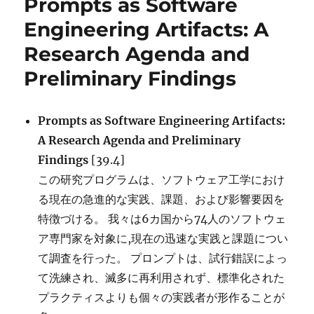
Prompts as Software
Coding
with
Engineering Artifacts: A
Large
Research Agenda and
Language
Models
Preliminary Findings
に
Prompts as Software Engineering Artifacts:
A Research Agenda and Preliminary
Findings
[39.4]
この研究プログラムは、ソフトウェア工学におけ
る現在の急進的な実践、課題、および影響要因を
特徴づける。 我々は6カ国から74人のソフトウェ
ア専門家を対象に,現在の迅速な実践と課題につい
て調査を行った。 プロンプトは、試行錯誤によっ
て洗練され、滅多に再利用されず、標準化された
プラクティスよりも個々の実践者が形作ることが