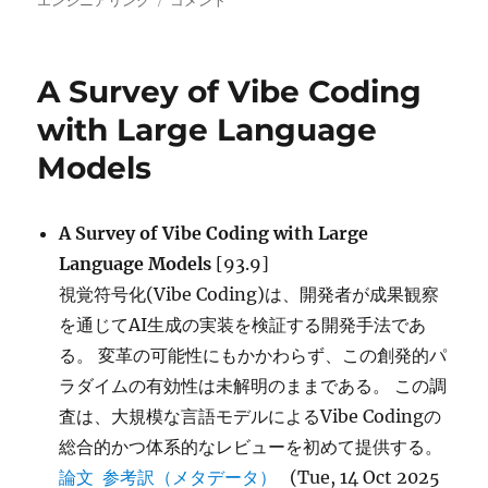
エンジニアリング
コメント
日:
ゴ
OpenHands
リ
Software
ー
Agent
A Survey of Vibe Coding
SDK:
A
with Large Language
Composable
Models
and
Extensible
Foundation
for
A Survey of Vibe Coding with Large
Production
Language Models
[93.9]
Agents に
視覚符号化(Vibe Coding)は、開発者が成果観察
を通じてAI生成の実装を検証する開発手法であ
る。 変革の可能性にもかかわらず、この創発的パ
ラダイムの有効性は未解明のままである。 この調
査は、大規模な言語モデルによるVibe Codingの
総合的かつ体系的なレビューを初めて提供する。
論文
参考訳（メタデータ）
(Tue, 14 Oct 2025