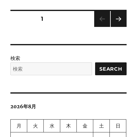
リ
Software
ー
Engineering:
Survey,
投
固定ページ
1
Landscape,
and
次の
稿
Vision に
ペー
ジ
の
検索
ペ
SEARCH
ー
ジ
送
2026年8月
り
月
火
水
木
金
土
日