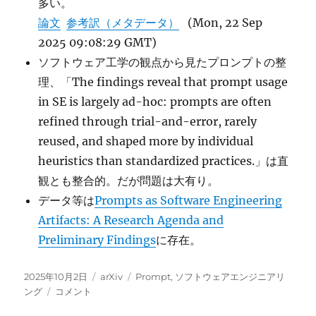
多い。
論文
参考訳（メタデータ）
(Mon, 22 Sep
2025 09:08:29 GMT)
ソフトウェア工学の観点から見たプロンプトの整
理、「The findings reveal that prompt usage
in SE is largely ad-hoc: prompts are often
refined through trial-and-error, rarely
reused, and shaped more by individual
heuristics than standardized practices.」は直
観とも整合的。だが問題は大有り。
データ等は
Prompts as Software Engineering
Artifacts: A Research Agenda and
Preliminary Findings
に存在。
投
カ
タ
2025年10月2日
arXiv
Prompt
,
ソフトウェアエンジニアリ
稿
Prompts
テ
グ
ング
コメント
日:
as
ゴ