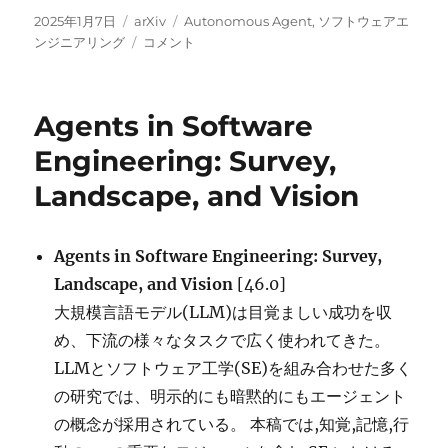
投
カ
タ
2025年1月7日
arXiv
Autonomous Agent
,
ソフトウェアエ
稿
テ
Training
グ
ンジニアリング
コメント
日:
ゴ
Software
リ
Engineering
ー
Agents
Agents in Software
and
Verifiers
Engineering: Survey,
with
Landscape, and Vision
SWE-
Gym に
Agents in Software Engineering: Survey,
Landscape, and Vision
[46.0]
大規模言語モデル(LLM)は目覚ましい成功を収
め、下流の様々なタスクで広く使われてきた。
LLMとソフトウェア工学(SE)を組み合わせた多く
の研究では、明示的にも暗黙的にもエージェント
の概念が採用されている。 本稿では,知覚,記憶,行