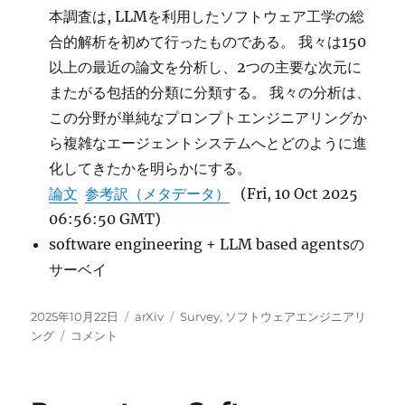
本調査は, LLMを利用したソフトウェア工学の総
合的解析を初めて行ったものである。 我々は150
以上の最近の論文を分析し、2つの主要な次元に
またがる包括的分類に分類する。 我々の分析は、
この分野が単純なプロンプトエンジニアリングか
ら複雑なエージェントシステムへとどのように進
化してきたかを明らかにする。
論文
参考訳（メタデータ）
(Fri, 10 Oct 2025
06:56:50 GMT)
software engineering + LLM based agentsの
サーベイ
投
カ
タ
2025年10月22日
arXiv
Survey
,
ソフトウェアエンジニアリ
稿
A
テ
グ
ング
コメント
日:
Survey
ゴ
of
リ
Vibe
ー