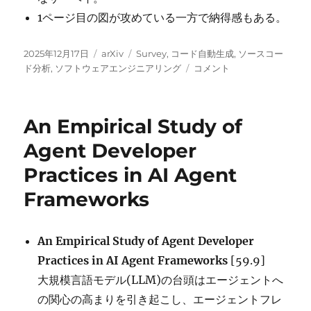
1ページ目の図が攻めている一方で納得感もある。
投
カ
タ
2025年12月17日
arXiv
Survey
,
コード自動生成
,
ソースコー
稿
テ
グ
From
ド分析
,
ソフトウェアエンジニアリング
コメント
日:
ゴ
Code
リ
Foundation
ー
Models
An Empirical Study of
to
Agents
Agent Developer
and
Practices in AI Agent
Applications:
A
Frameworks
Practical
Guide
to
An Empirical Study of Agent Developer
Code
Intelligence
Practices in AI Agent Frameworks
[59.9]
に
大規模言語モデル(LLM)の台頭はエージェントへ
の関心の高まりを引き起こし、エージェントフレ