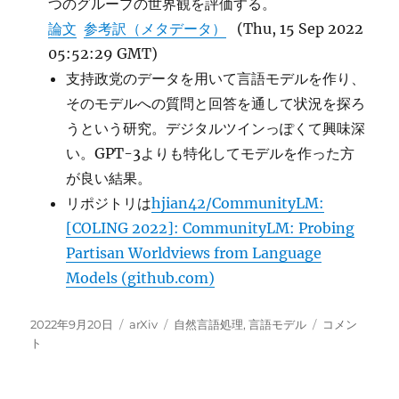
つのグループの世界観を評価する。
論文
参考訳（メタデータ）
(Thu, 15 Sep 2022
05:52:29 GMT)
支持政党のデータを用いて言語モデルを作り、
そのモデルへの質問と回答を通して状況を探ろ
うという研究。デジタルツインっぽくて興味深
い。GPT-3よりも特化してモデルを作った方
が良い結果。
リポジトリは
hjian42/CommunityLM:
[COLING 2022]: CommunityLM: Probing
Partisan Worldviews from Language
Models (github.com)
投
カ
タ
Community
2022年9月20日
arXiv
自然言語処理
,
言語モデル
コメン
稿
テ
グ
に
ト
日:
ゴ
リ
ー