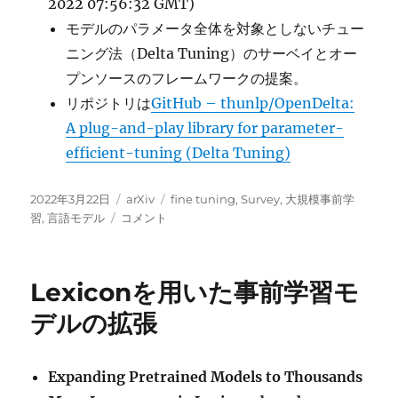
2022 07:56:32 GMT)
モデルのパラメータ全体を対象としないチュー
ニング法（Delta Tuning）のサーベイとオー
プンソースのフレームワークの提案。
リポジトリは
GitHub – thunlp/OpenDelta:
A plug-and-play library for parameter-
efficient-tuning (Delta Tuning)
投
カ
タ
2022年3月22日
arXiv
fine tuning
,
Survey
,
大規模事前学
稿
Delta
テ
グ
習
,
言語モデル
コメント
日:
Tuning:
ゴ
事
リ
前
ー
Lexiconを用いた事前学習モ
学
習
デルの拡張
モ
デ
ル
Expanding Pretrained Models to Thousands
の