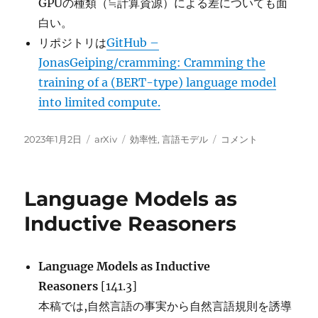
GPUの種類（≒計算資源）による差についても面
白い。
リポジトリは
GitHub –
JonasGeiping/cramming: Cramming the
training of a (BERT-type) language model
into limited compute.
投
カ
タ
Cramming:
2023年1月2日
arXiv
効率性
,
言語モデル
コメント
稿
テ
グ
Training
日:
ゴ
a
リ
Language
Language Models as
ー
Model
on
Inductive Reasoners
a
Single
GPU
Language Models as Inductive
in
Reasoners
[141.3]
One
Day
本稿では,自然言語の事実から自然言語規則を誘導
に