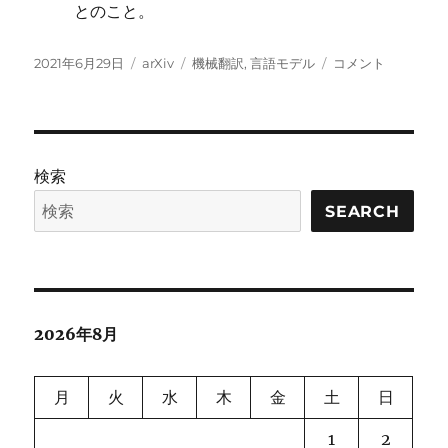
とのこと。
投
カ
タ
LM4MT(Languag
2021年6月29日
arXiv
機械翻訳
,
言語モデル
コメント
稿
テ
グ
Models
日:
ゴ
for
リ
Machine
ー
translation):
翻
検索
訳
の
SEARCH
た
め
の
言
語
2026年8月
モ
デ
ル
月
火
水
木
金
土
日
に
1
2