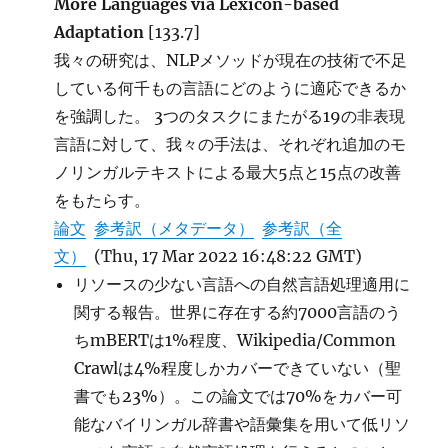
More Languages via Lexicon-based
効
率
Adaptation
[133.7]
的
我々の研究は、NLPメソッドが現在の技術で不足
な
している何千もの言語にどのように適応できるか
チ
ュ
を強調した。 3つのタスクにまたがる19の非表現
ー
言語に対して、我々の手法は、それぞれ追加のモ
ニ
ノリンガルテキストによる最大5点と15点の改善
ン
グ
をもたらす。
に
論文
参考訳（メタデータ）
参考訳（全
文）
(Thu, 17 Mar 2022 16:48:22 GMT)
リソースの少ない言語への自然言語処理適用に
関する報告。世界に存在する約7000言語のう
ちmBERTは1%程度、Wikipedia/Common
Crawlは4%程度しかカバーできていない（聖
書でも23%）。この論文では70%をカバー可
能なバイリンガル辞書や語彙集を用いて低リソ