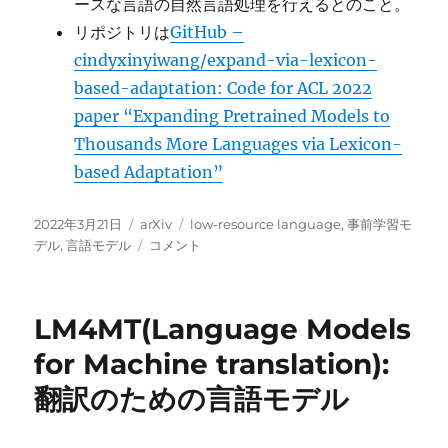
ースな言語の自然言語処理を行えるとのこと。
リポジトリは
GitHub –
cindyxinyiwang/expand-via-lexicon-
based-adaptation: Code for ACL 2022
paper “Expanding Pretrained Models to
Thousands More Languages via Lexicon-
based Adaptation”
投
カ
タ
2022年3月21日
arXiv
low-resource language
,
事前学習モ
稿
テ
Lexicon
グ
デル
,
言語モデル
コメント
日:
ゴ
を
リ
用
ー
い
LM4MT(Language Models
た
事
for Machine translation):
前
翻訳のための言語モデル
学
習
モ