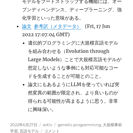
モデルをブートストラップする機能には、オー
プンディペンデンス、ディープラーニング、強
化学習といった意味がある。
論文
参考訳（メタデータ）
(Fri, 17 Jun
2022 17:07:04 GMT)
遺伝的プログラミングに大規模言語モデル
を組み合わせる（Evolution through
Large Models）ことで大規模言語モデルが
想定しないような事例にも対応可能なコー
ドを生成することが可能とのこと。
論文にもあるようにLLMを使っていれば突
然変異の範囲が限定され、より良いものが
得られる可能性が高まるように思う。非常
に興味深い。
投
カ
タ
2022年6月27日
arXiv
genetic programming
,
大規模事前
稿
テ
大
グ
学習
,
言語モデル
コメント