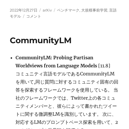
投
カ
タ
2022年12月27日
arXiv
ベンチマーク
,
大規模事前学習
,
言語
稿
Language
テ
グ
モデル
コメント
日:
Models
ゴ
as
リ
Inductive
ー
CommunityLM
Reasoners
に
CommunityLM: Probing Partisan
Worldviews from Language Models
[11.8]
コミュニティ言語モデルであるCommunityLM
を用いて,同じ質問に対するコミュニティ固有の回
答を探索するフレームワークを使用している。 当
社のフレームワークでは、Twitter上の各コミュ
ニティメンバーと、彼らによって書かれたツイー
トに関する微調整LMを識別しています。 次に、
対応するLMのプロンプトベース探索を用いて、2