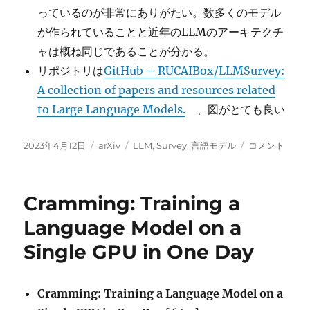
っているのが非常にありがたい。数多くのモデル
が作られていることと近年のLLMのアーキテクチ
ャは概ね同じであることが分かる。
リポジトリは
GitHub – RUCAIBox/LLMSurvey:
A collection of papers and resources related
to Large Language Models.
、図がとても良い
投
カ
タ
大
2023年4月12日
arXiv
LLM
,
Survey
,
言語モデル
コメント
稿
テ
グ
規
日:
ゴ
模
リ
言
Cramming: Training a
ー
語
モ
Language Model on a
デ
Single GPU in One Day
ル
の
サ
ー
Cramming: Training a Language Model on a
ベ