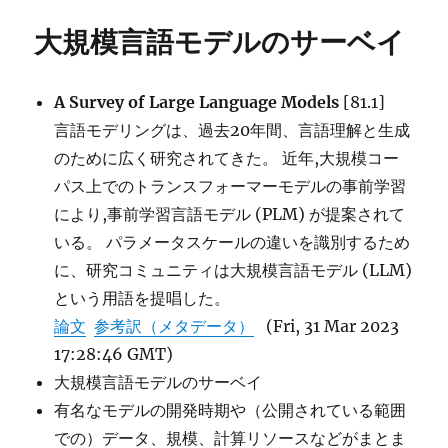
リ
Principles
大規模言語モデルのサーベイ
ー
of
Large
Language
A Survey of Large Language Models
[81.1]
Models-
An
言語モデリングは、過去20年間、言語理解と生成
Introductory
のために広く研究されてきた。 近年,大規模コー
Survey
パス上でのトランスフォーマーモデルの事前学習
に
により,事前学習言語モデル (PLM) が提案されて
いる。 パラメータスケールの違いを識別するため
に、研究コミュニティは大規模言語モデル (LLM)
という用語を提唱した。
論文
参考訳（メタデータ）
(Fri, 31 Mar 2023
17:28:46 GMT)
大規模言語モデルのサーベイ
有名なモデルの開発時期や（公開されている範囲
での）データ、規模、計算リソースなどがまとま