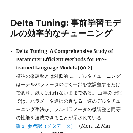
日:
ゴ
規
リ
模
ー
言
Delta Tuning: 事前学習モデ
語
モ
ルの効率的なチューニング
デ
ル
と
Delta Tuning: A Comprehensive Study of
遺
Parameter Efficient Methods for Pre-
伝
的
trained Language Models
[90.2]
プ
標準の微調整とは対照的に、デルタチューニング
ロ
はモデルパラメータのごく一部を微調整するだけ
グ
ラ
であり、残りは触れないままである。 近年の研究
ミ
では、パラメータ選択の異なる一連のデルタチュ
ン
ーニング手法が、フルパラメータの微調整と同等
グ
に
の性能を達成できることが示されている。
論文
参考訳（メタデータ）
(Mon, 14 Mar