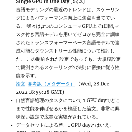
Single GPU in One Day
[64.2]
イ
言語モデリングの最近のトレンドは、スケーリン
に
グによるパフォーマンス向上に焦点を当ててい
る。 我々は,1つのコンシューマGPU上で1日間,マ
スク付き言語モデルを用いてゼロから完全に訓練
されたトランスフォーマーベース言語モデルで達
成可能なダウンストリーム性能について検討し
た。 この制約された設定であっても、大規模設定
で観測されるスケーリングの法則に密接に従う性
能を示す。
論文
参考訳（メタデータ）
(Wed, 28 Dec
2022 18:59:28 GMT)
自然言語処理のタスクについて１GPU dayでどこ
まで性能を伸ばせるかを検証した論文。非常に興
味深い設定で広範な実験がされている。
データセットによる差、1 GPU dayとはいえ、