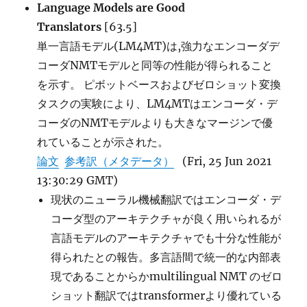
デ
Language Models are Good
ル
Translators
[63.5]
の
単一言語モデル(LM4MT)は,強力なエンコーダデ
拡
張
コーダNMTモデルと同等の性能が得られること
に
を示す。 ピボットベースおよびゼロショット変換
タスクの実験により、LM4MTはエンコーダ・デ
コーダのNMTモデルよりも大きなマージンで優
れていることが示された。
論文
参考訳（メタデータ）
(Fri, 25 Jun 2021
13:30:29 GMT)
現状のニューラル機械翻訳ではエンコーダ・デ
コーダ型のアーキテクチャが良く用いられるが
言語モデルのアーキテクチャでも十分な性能が
得られたとの報告。多言語間で統一的な内部表
現であることからかmultilingual NMT のゼロ
ショット翻訳ではtransformerより優れている