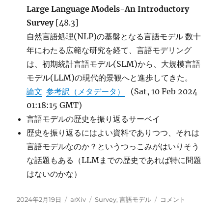
Large Language Models-An Introductory
Survey
[48.3]
自然言語処理(NLP)の基盤となる言語モデル 数十
年にわたる広範な研究を経て、言語モデリング
は、初期統計言語モデル(SLM)から、大規模言語
モデル(LLM)の現代的景観へと進歩してきた。
論文
参考訳（メタデータ）
(Sat, 10 Feb 2024
01:18:15 GMT)
言語モデルの歴史を振り返るサーベイ
歴史を振り返るにはよい資料でありつつ、それは
言語モデルなのか？というつっこみがはいりそう
な話題もある（LLMまでの歴史であれば特に問題
はないのかな）
投
カ
タ
History,
2024年2月19日
arXiv
Survey
,
言語モデル
コメント
稿
テ
グ
Development,
日:
ゴ
and