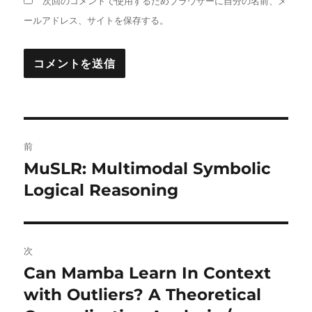
次回のコメントで使用するためブラウザーに自分の名前、メ
ールアドレス、サイトを保存する。
投
前
稿
MuSLR: Multimodal Symbolic
前
の
Logical Reasoning
ナ
投
ビ
稿:
ゲ
次
Can Mamba Learn In Context
次
ー
の
with Outliers? A Theoretical
シ
投