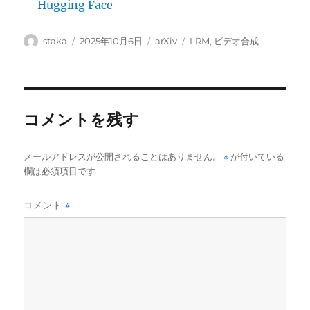
Hugging Face
投
投
カ
タ
staka
2025年10月6日
arXiv
LRM
,
ビデオ合成
稿
稿
テ
グ
者
日:
ゴ
リ
ー
コメントを残す
メールアドレスが公開されることはありません。
※
が付いている
欄は必須項目です
コメント
※