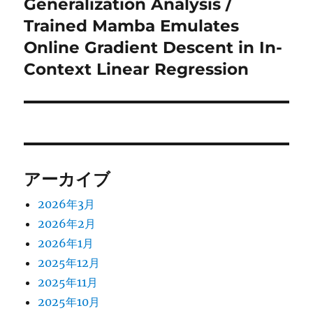
Generalization Analysis /
稿:
ョ
Trained Mamba Emulates
Online Gradient Descent in In-
ン
Context Linear Regression
アーカイブ
2026年3月
2026年2月
2026年1月
2025年12月
2025年11月
2025年10月