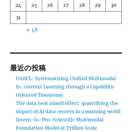
24
25
26
27
28
29
30
31
« 3月
最近の投稿
UniICL: Systematizing Unified Multimodal
In-context Learning through a Capability-
Oriented Taxonomy
The data heat island effect: quantifying the
impact of AI data centers in a warming world
Intern-S1-Pro: Scientific Multimodal
Foundation Model at Trillion Scale