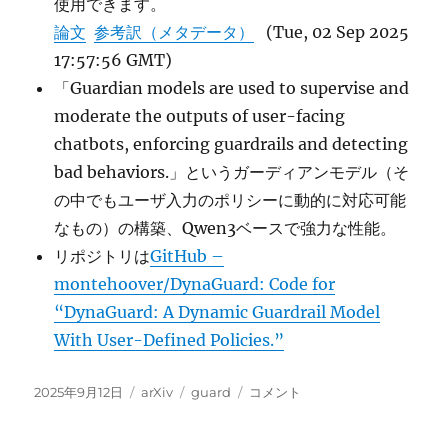
使用できます。
論文
参考訳（メタデータ）
(Tue, 02 Sep 2025
17:57:56 GMT)
「Guardian models are used to supervise and
moderate the outputs of user-facing
chatbots, enforcing guardrails and detecting
bad behaviors.」というガーディアンモデル（そ
の中でもユーザ入力のポリシーに動的に対応可能
なもの）の構築、Qwen3ベースで強力な性能。
リポジトリは
GitHub –
montehoover/DynaGuard: Code for
“DynaGuard: A Dynamic Guardrail Model
With User-Defined Policies.”
投
カ
タ
DynaGuard:
2025年9月12日
arXiv
guard
コメント
稿
テ
グ
A
日:
ゴ
Dynamic