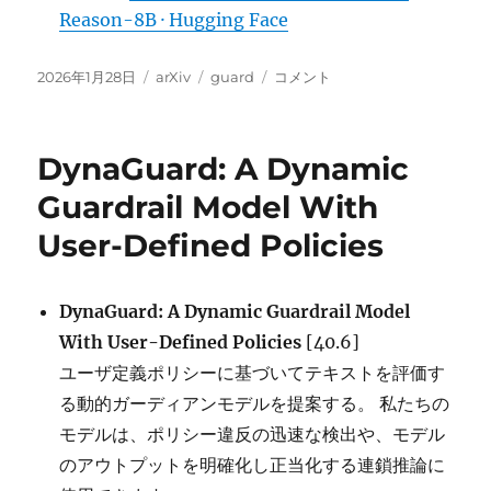
Reason-8B · Hugging Face
投
カ
タ
YuFeng-
2026年1月28日
arXiv
guard
コメント
稿
テ
グ
XGuard:
日:
ゴ
A
リ
Reasoning-
DynaGuard: A Dynamic
ー
Centric,
Interpretable,
Guardrail Model With
and
User-Defined Policies
Flexible
Guardrail
Model
for
DynaGuard: A Dynamic Guardrail Model
Large
With User-Defined Policies
[40.6]
Language
ユーザ定義ポリシーに基づいてテキストを評価す
Models に
る動的ガーディアンモデルを提案する。 私たちの
モデルは、ポリシー違反の迅速な検出や、モデル
のアウトプットを明確化し正当化する連鎖推論に