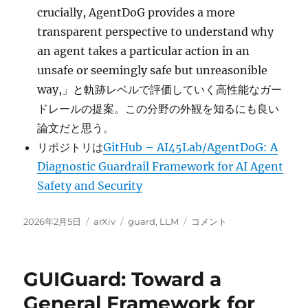
crucially, AgentDoG provides a more
transparent perspective to understand why
an agent takes a particular action in an
unsafe or seemingly safe but unreasonible
way,」と軌跡レベルで評価していく高性能なガー
ドレールの提案。この分野の外観を知るにも良い
論文だと思う。
リポジトリは
GitHub – AI45Lab/AgentDoG: A
Diagnostic Guardrail Framework for AI Agent
Safety and Security
投
カ
タ
AgentDoG:
2026年2月5日
arXiv
guard
,
LLM
コメント
稿
テ
グ
A
日:
ゴ
Diagnostic
リ
Guardrail
GUIGuard: Toward a
ー
Framework
for
General Framework for
AI