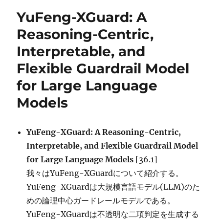
リ
General
YuFeng-XGuard: A
ー
Framework
for
Reasoning-Centric,
Privacy-
Interpretable, and
Preserving
GUI
Flexible Guardrail Model
Agents に
for Large Language
Models
YuFeng-XGuard: A Reasoning-Centric,
Interpretable, and Flexible Guardrail Model
for Large Language Models
[36.1]
我々はYuFeng-XGuardについて紹介する。
YuFeng-XGuardは大規模言語モデル(LLM)のた
めの論理中心ガードレールモデルである。
YuFeng-XGuardは不透明な二項判定を生成する