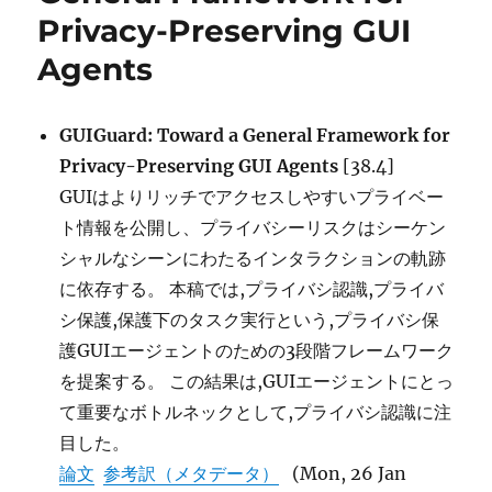
Privacy-Preserving GUI
Agent
Safety
Agents
and
Security
に
GUIGuard: Toward a General Framework for
Privacy-Preserving GUI Agents
[38.4]
GUIはよりリッチでアクセスしやすいプライベー
ト情報を公開し、プライバシーリスクはシーケン
シャルなシーンにわたるインタラクションの軌跡
に依存する。 本稿では,プライバシ認識,プライバ
シ保護,保護下のタスク実行という,プライバシ保
護GUIエージェントのための3段階フレームワーク
を提案する。 この結果は,GUIエージェントにとっ
て重要なボトルネックとして,プライバシ認識に注
目した。
論文
参考訳（メタデータ）
(Mon, 26 Jan