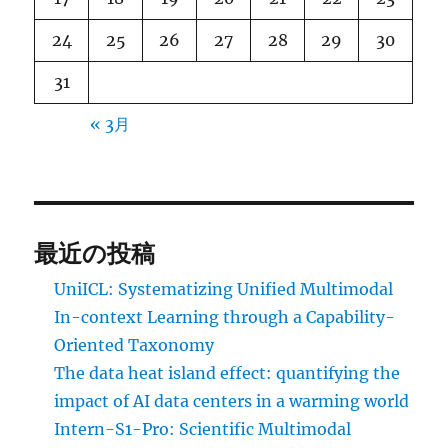
24
25
26
27
28
29
30
31
« 3月
最近の投稿
UniICL: Systematizing Unified Multimodal
In-context Learning through a Capability-
Oriented Taxonomy
The data heat island effect: quantifying the
impact of AI data centers in a warming world
Intern-S1-Pro: Scientific Multimodal