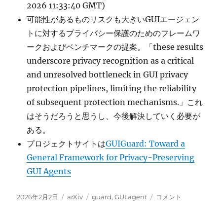
2026 11:33:40 GMT)
可能性があるものリスクも大きいGUIエージェン
トに対するプライバシー保護のためのフレームワ
ークおよびベンチマークの提案。「these results
underscore privacy recognition as a critical
and unresolved bottleneck in GUI privacy
protection pipelines, limiting the reliability
of subsequent protection mechanisms.」これ
はそうだろうと思うし、今後解決していく必要が
ある。
プロジェクトサイトは
GUIGuard: Toward a
General Framework for Privacy-Preserving
GUI Agents
投
カ
タ
GUIGuard:
2026年2月2日
arXiv
guard
,
GUI agent
コメント
稿
テ
グ
Toward
日:
ゴ
a