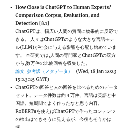
う
How Close is ChatGPT to Human Experts?
か？
Comparison Corpus, Evaluation, and
（GPT-
Detection
[8.1]
3?
T5?
ChatGPTは、幅広い人間の質問に効果的に反応で
ロ
きる。 人々はChatGPTのような大きな言語モデ
ジ
ル(LLM)が社会に与える影響を心配し始めていま
ス
テ
す。 本研究では,人間の専門家とChatGPTの双方
ィ
から,数万件の比較回答を収集した。
ッ
論文
参考訳（メタデータ）
(Wed, 18 Jan 2023
ク
回
15:23:25 GMT)
帰?）
ChatGPTの回答と人の回答を比べるためのデータ
に
セット。データ件数は約４万件、言語は英語と中
国語。短期間でよく作ったなと思う内容。
RoBERTaを使えばChatGPTで作ったコンテンツ
の検出はできそうに見えるが、今後もそうかは
謎。