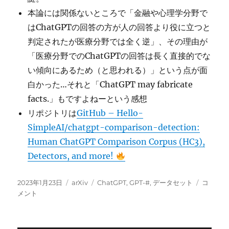
本論には関係ないところで「金融や心理学分野で
はChatGPTの回答の方が人の回答より役に立つと
判定されたが医療分野では全く逆」、その理由が
「医療分野でのChatGPTの回答は長く直接的でな
い傾向にあるため（と思われる）」という点が面
白かった…それと「ChatGPT may fabricate
facts.」もですよねーという感想
リポジトリは
GitHub – Hello-
SimpleAI/chatgpt-comparison-detection:
Human ChatGPT Comparison Corpus (HC3),
Detectors, and more!
投
カ
タ
HC3
2023年1月23日
arXiv
ChatGPT
,
GPT-#
,
データセット
コ
稿
テ
グ
(Huma
メント
日:
ゴ
ChatGP
リ
Compar
ー
Corpus)