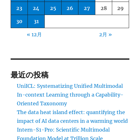
23
24
25
26
27
28
29
30
31
« 12月
2月 »
最近の投稿
UniICL: Systematizing Unified Multimodal
In-context Learning through a Capability-
Oriented Taxonomy
The data heat island effect: quantifying the
impact of AI data centers in a warming world
Intern-S1-Pro: Scientific Multimodal
Foundation Model at Trillion Scale