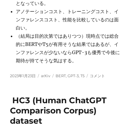
となっている。
アノテーションコスト、トレーニングコスト、イ
ンファレンスコスト、性能を比較しているのは面
白い。
（結局は目的次第ではありつつ）現時点では総合
的にBERTやT5が有用そうな結果ではあるが、イ
ンファレンスが少ないならGPT-3も優秀で今後に
期待が持てそうな気はする。
投
カ
タ
テ
2023年1月23日
arXiv
BERT
,
GPT-3
,
T5
コメント
稿
テ
グ
キ
日:
ゴ
ス
リ
ト
HC3 (Human ChatGPT
ー
分
類
Comparison Corpus)
に
dataset
何
を
使