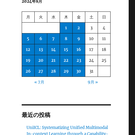
2024年8月
月
火
水
木
金
土
日
1
2
3
4
5
6
7
8
9
10
11
12
13
14
15
16
17
18
19
20
21
22
23
24
25
し
26
27
28
29
30
31
« 7月
9月 »
最近の投稿
UniICL: Systematizing Unified Multimodal
In-context Learning through a Capability-