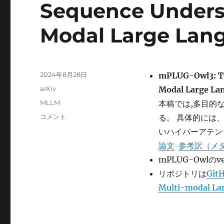
Sequence Underst
Modal Large Lan
投
2024年8月28日
mPLUG-Owl3: To
稿
カ
arXiv
Modal Large La
日:
テ
タ
MLLM
本稿では,多目的な
ゴ
グ
mPLUG-
コメント
る。 具体的には
リ
Owl3:
ー
いハイパーアテン
Towards
論文
参考訳（メ
Long
Image-
mPLUG-Owlのve
Sequence
リポジトリは
Git
Understanding
Multi-modal La
in
Multi-
Modal
Large