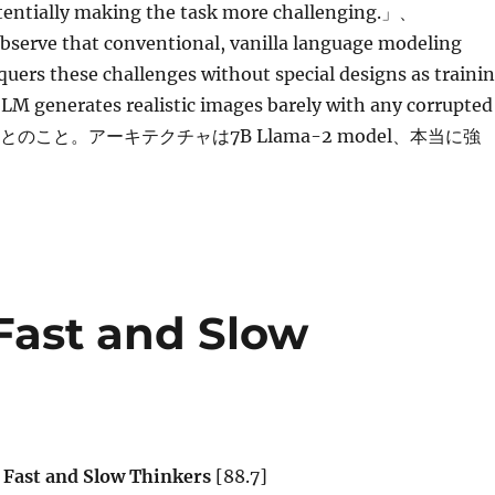
entially making the task more challenging.」、
serve that conventional, vanilla language modeling
quers these challenges without special designs as traini
-LM generates realistic images barely with any corrupted
s).」とのこと。アーキテクチャは7B Llama-2 model、本当に強
Fast and Slow
s Fast and Slow Thinkers
[88.7]