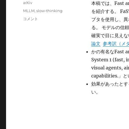
稿
カ
arXiv
本稿では、Fast 
日:
テ
タ
MLLM
,
slow-thinking
を紹介する。 Fa
ゴ
グ
Visual
コメント
プタを使用し、異
リ
Agents
ー
る。 モデルの信
as
確実で目に見えな
Fast
and
論文
参考訳（メ
Slow
かの有名なFast a
Thinkers
System 1 (fast, 
に
visual agents, 
capabilities
効果があったとす
い。