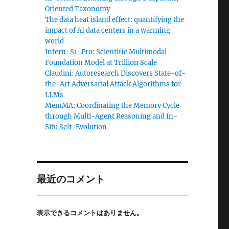
Oriented Taxonomy
The data heat island effect: quantifying the
impact of AI data centers in a warming
world
Intern-S1-Pro: Scientific Multimodal
Foundation Model at Trillion Scale
Claudini: Autoresearch Discovers State-of-
the-Art Adversarial Attack Algorithms for
LLMs
MemMA: Coordinating the Memory Cycle
through Multi-Agent Reasoning and In-
Situ Self-Evolution
あ
最近のコメント
表示できるコメントはありません。