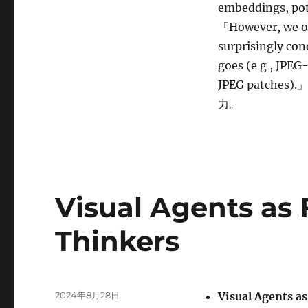
Codec
embeddings, pot
Representations
「However, we ob
に
surprisingly con
goes (e g , JPEG
JPEG patche
力。
Visual Agents as 
Thinkers
投
2024年8月28日
Visual Agents a