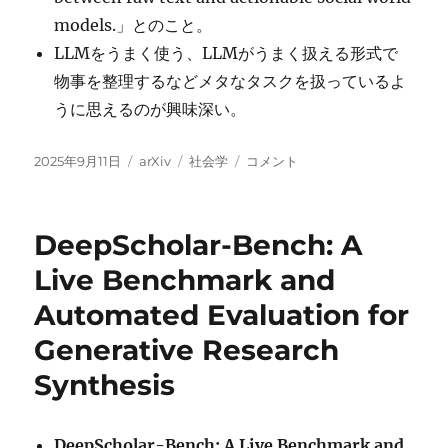
models.」とのこと。
LLMをうまく使う、LLMがうまく扱える形式で
物事を整理するなどメタなタスクを扱っているよ
うに思えるのが興味深い。
投
カ
タ
Social
2025年9月11日
arXiv
社会学
コメント
稿
テ
グ
World
日:
ゴ
Models に
リ
DeepScholar-Bench: A
ー
Live Benchmark and
Automated Evaluation for
Generative Research
Synthesis
DeepScholar-Bench: A Live Benchmark and