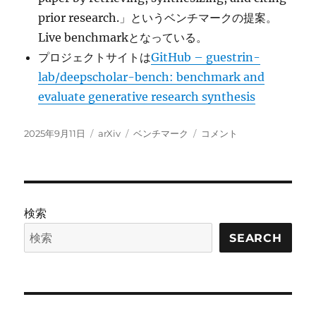
prior research.」というベンチマークの提案。
Live benchmarkとなっている。
プロジェクトサイトは
GitHub – guestrin-
lab/deepscholar-bench: benchmark and
evaluate generative research synthesis
投
カ
タ
DeepScholar-
2025年9月11日
arXiv
ベンチマーク
コメント
稿
テ
グ
Bench:
日:
ゴ
A
リ
Live
ー
Benchmark
and
検索
Automated
Evaluation
SEARCH
for
Generative
Research
Synthesis
に