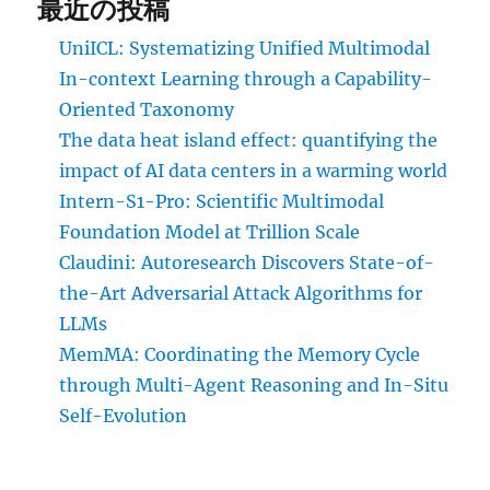
最近の投稿
UniICL: Systematizing Unified Multimodal
In-context Learning through a Capability-
Oriented Taxonomy
The data heat island effect: quantifying the
impact of AI data centers in a warming world
Intern-S1-Pro: Scientific Multimodal
Foundation Model at Trillion Scale
Claudini: Autoresearch Discovers State-of-
the-Art Adversarial Attack Algorithms for
LLMs
MemMA: Coordinating the Memory Cycle
through Multi-Agent Reasoning and In-Situ
Self-Evolution