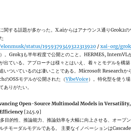
関する話題が多かった。X.aiからはアナウンス通りGrok2の
た
m/elonmusk/status/1959379349322313920
/
xai-org/gro
）。Grok3も半年程度で公開とのこと。HERMES, InternVL
が出ている。アプローチは様々とはいえ、着々とモデルを構築
ついているのは凄いことである。Microsoft Researchか
peechのOSSモデルが公開された（
VibeVoice
）。特化型を使う場
てありがたい。
vancing Open-Source Multimodal Models in Versatility,
Efficiency
[245.9]
3.5は、多目的性、推論能力、推論効率を大幅に向上させる、オープン
チモーダルモデルである。 主要なイノベーションはCascade