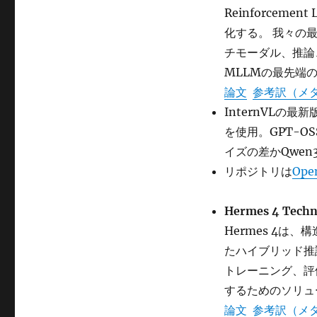
Reinforcem
化する。 我々の最大
チモーダル、推論
MLLMの最先端
論文
参考訳（メ
InternVLの最
を使用。GPT-OS
イズの差かQwe
リポジトリは
Ope
Hermes 4 Techn
Hermes 4
たハイブリッド推
トレーニング、評
するためのソリュ
論文
参考訳（メ