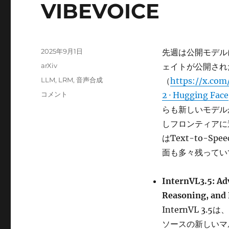
VIBEVOICE
投
2025年9月1日
先週は公開モデルに
稿
カ
arXiv
ェイトが公開され
日:
テ
タ
LLM
,
LRM
,
音声合成
（
https://x.co
ゴ
グ
Grok
コメント
2 · Hugging Face
リ
2.5,
ー
らも新しいモデル
HERMES
しフロンティアに追い
4,
InternVL3.5,
はText-to-S
VIBEVOICE
面も多々残ってい
に
InternVL3.5: Ad
Reasoning, and 
InternVL 
ソースの新しいマル