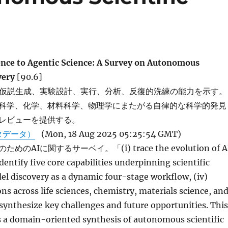
ence to Agentic Science: A Survey on Autonomous
overy
[90.6]
は仮説生成、実験設計、実行、分析、反復的洗練の能力を示す。
科学、化学、材料科学、物理学にまたがる自律的な科学的発見
レビューを提供する。
タデータ）
(Mon, 18 Aug 2025 05:25:54 GMT)
のAIに関するサーベイ。「(i) trace the evolution of A
 identify five core capabilities underpinning scientific
del discovery as a dynamic four-stage workflow, (iv)
ons across life sciences, chemistry, materials science, an
 synthesize key challenges and future opportunities. This
s a domain-oriented synthesis of autonomous scientific