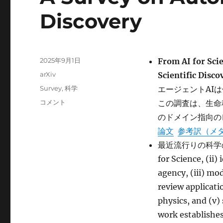
Discovery
投
2025年9月1日
From AI for Sci
稿
カ
arXiv
Scientific Disc
日:
テ
タ
Survey
,
科学
エージェントAI
ゴ
グ
From
コメント
この調査は、生命
リ
AI
ー
のドメイン指向の
for
論文
参考訳（メ
Science
to
最近流行りの科学のため
Agentic
for Science, (ii)
Science:
agency, (iii) mo
A
Survey
review applicati
on
physics, and (v)
Autonomous
work establishe
Scientific