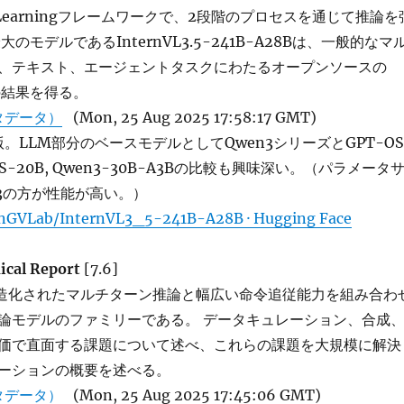
ent Learningフレームワークで、2段階のプロセスを通じて推論を
のモデルであるInternVL3.5-241B-A28Bは、一般的なマ
、テキスト、エージェントタスクにわたるオープンソースの
の結果を得る。
タデータ）
(Mon, 25 Aug 2025 17:58:17 GMT)
新版。LLM部分のベースモデルとしてQwen3シリーズとGPT-OS
S-20B, Qwen3-30B-A3Bの比較も興味深い。（パラメータ
n3の方が性能が高い。）
nGVLab/InternVL3_5-241B-A28B · Hugging Face
ical Report
[7.6]
は、構造化されたマルチターン推論と幅広い命令追従能力を組み合わ
論モデルのファミリーである。 データキュレーション、合成
価で直面する課題について述べ、これらの課題を大規模に解決
ーションの概要を述べる。
タデータ）
(Mon, 25 Aug 2025 17:45:06 GMT)