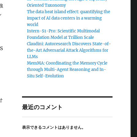
強
Oriented Taxonomy
The data heat island effect: quantifying the
ル
impact of AI data centers in a warming
world
Intern-S1-Pro: Scientific Multimodal
Foundation Model at Trillion Scale
Claudini: Autoresearch Discovers State-of-
S
the-Art Adversarial Attack Algorithms for
サ
LLMs
MemMA: Coordinating the Memory Cycle
through Multi-Agent Reasoning and In-
Situ Self-Evolution
せ
最近のコメント
、
表示できるコメントはありません。