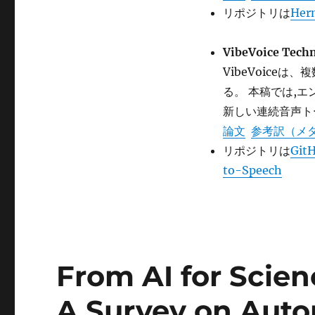
リポジトリは
Herm
VibeVoice Techn
VibeVoice
る。 本稿では,
新しい連続音声ト
論文
参考訳（メ
リポジトリは
GitH
to-Speech
From AI for Scien
A Survey on Auto