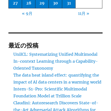
27
28
29
30
31
« 9月
11月 »
最近の投稿
UniICL: Systematizing Unified Multimodal
In-context Learning through a Capability-
Oriented Taxonomy
The data heat island effect: quantifying the
impact of AI data centers in a warming world
Intern-S1-Pro: Scientific Multimodal
Foundation Model at Trillion Scale
Claudini: Autoresearch Discovers State-of-
the-Art Adversarial Attack Algorithms for