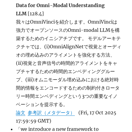
Data for Omni-Modal Understanding
LLM
[128.4]
我々はOmniVinciを紹介します。OmniVinciは
強力でオープンソースのOmni-modal LLMを構
築するためのイニシアチブです。 モデルアーキテ
クチャでは、(i)OmniAlignNetで視覚とオーディ
オの埋め込みのアライメントを強化する方法、
(ii)視覚と音声信号の時間的アライメントをキャ
プチャするための時間的エンベディンググルー
プ、(iii)オムニモーダル埋め込みにおける絶対時
間的情報をエンコードするための制約付きロータ
リー時間エンベディングという3つの重要なイノ
ベーションを提示する。
論文
参考訳（メタデータ）
(Fri, 17 Oct 2025
17:59:59 GMT)
「we introduce a new framework to