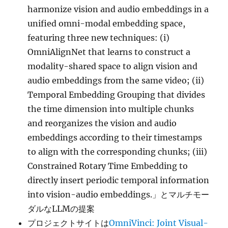
harmonize vision and audio embeddings in a
unified omni-modal embedding space,
featuring three new techniques: (i)
OmniAlignNet that learns to construct a
modality-shared space to align vision and
audio embeddings from the same video; (ii)
Temporal Embedding Grouping that divides
the time dimension into multiple chunks
and reorganizes the vision and audio
embeddings according to their timestamps
to align with the corresponding chunks; (iii)
Constrained Rotary Time Embedding to
directly insert periodic temporal information
into vision-audio embeddings.」とマルチモー
ダルなLLMの提案
プロジェクトサイトは
OmniVinci: Joint Visual-