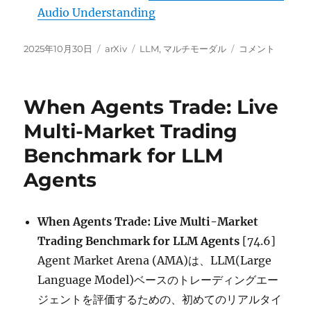
Audio Understanding
投
カ
タ
OmniVinci:
2025年10月30日
arXiv
LLM
,
マルチモーダル
コメント
稿
テ
グ
Enhancing
日:
ゴ
Architecture
リ
and
When Agents Trade: Live
ー
Data
for
Multi-Market Trading
Omni-
Benchmark for LLM
Modal
Understanding
Agents
LLM に
When Agents Trade: Live Multi-Market
Trading Benchmark for LLM Agents
[74.6]
Agent Market Arena (AMA)は、LLM(Large
Language Model)ベースのトレーディングエー
ジェントを評価するための、初めてのリアルタイ