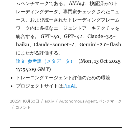
ムベンチマークである。 AMAは、検証済みのト
レーディングデータ、専門家チェックされたニュ
ース、および統一されたトレーディングフレーム
ワーク内に多様なエージェントアーキテクチャを
統合する。 GPT-4o、GPT-4.1、Claude-3.5-
haiku、Claude-sonnet-4、Gemini-2.0-flash
にまたがる評価する。
論文
参考訳（メタデータ）
(Mon, 13 Oct 2025
17:54:09 GMT)
トレーニングエージェント評価のための環境
プロジェクトサイトは
FinAI
、
投
カ
タ
2025年10月30日
arXiv
Autonomous Agent
,
ベンチマーク
稿
When
テ
グ
コメント
日:
Agents
ゴ
Trade:
リ
Live
ー
Multi-