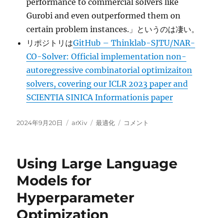
performance to commercial solvers like
Gurobi and even outperformed them on
certain problem instances.」というのは凄い。
リポジトリは
GitHub – Thinklab-SJTU/NAR-
CO-Solver: Official implementation non-
autoregressive combinatorial optimizaiton
solvers, covering our ICLR 2023 paper and
SCIENTIA SINICA Informationis paper
投
カ
タ
Learning
2024年9月20日
arXiv
最適化
コメント
稿
テ
グ
to
日:
ゴ
Solve
リ
Combinatorial
Using Large Language
ー
Optimization
under
Models for
Positive
Hyperparameter
Linear
Constraints
Optimization
via