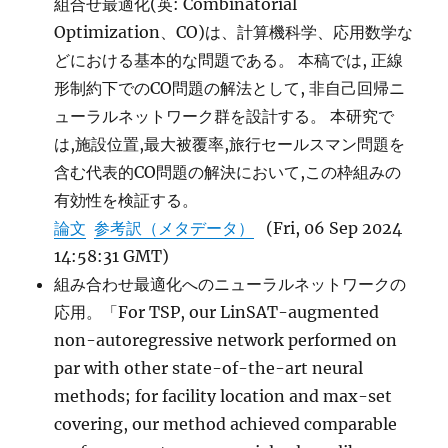
組合せ最適化(英: Combinatorial
Optimization、CO)は、計算機科学、応用数学な
どにおける基本的な問題である。 本稿では, 正線
形制約下でのCO問題の解法として, 非自己回帰ニ
ューラルネットワーク群を設計する。 本研究で
は,施設位置,最大被覆率,旅行セールスマン問題を
含む代表的CO問題の解決において,この枠組みの
有効性を検証する。
論文
参考訳（メタデータ）
(Fri, 06 Sep 2024
14:58:31 GMT)
組み合わせ最適化へのニューラルネットワークの
応用。「For TSP, our LinSAT-augmented
non-autoregressive network performed on
par with other state-of-the-art neural
methods; for facility location and max-set
covering, our method achieved comparable