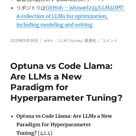
リポジトリは
GitHub – ishmael233/LLM4OPT:
A collection of LLMs for optimization,
including modeling and solving
投
カ
タ
A
2025年9月26日
arXiv
LLM
,
Survey
,
最適化
コメント
稿
テ
グ
Systematic
日:
ゴ
Survey
リ
on
Optuna vs Code Llama:
ー
Large
Language
Are LLMs a New
Models
Paradigm for
for
Evolutionary
Hyperparameter Tuning?
Optimization:
From
Modeling
Optuna vs Code Llama: Are LLMs a New
to
Solving に
Paradigm for Hyperparameter
Tuning?
[42.4]