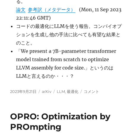
る。
論文
参考訳（メタデータ）
(Mon, 11 Sep 2023
22:11:46 GMT)
コードの最適化にLLMを使う報告。コンパイオプ
ションを生成し他の手法に比べても有望な結果と
のこと。
「We present a 7B-parameter transformer
model trained from scratch to optimize
LLVM assembly for code size.」というのは
LLMと言えるのか・・・？
投
カ
タ
Large
2023年9月21日
arXiv
LLM
,
最適化
コメント
稿
テ
グ
Language
日:
ゴ
Models
リ
for
OPRO: Optimization by
ー
Compiler
Optimization
PROmpting
に