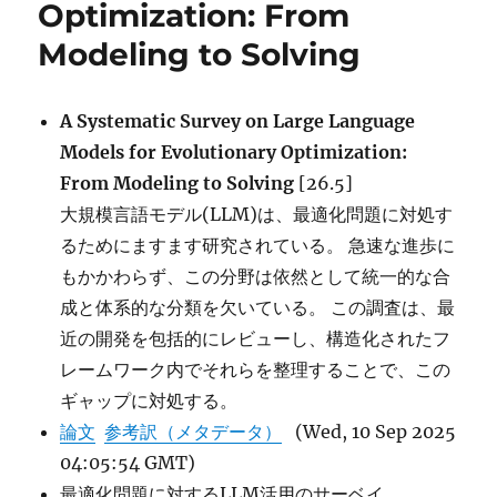
Optimization: From
for
automatic
Modeling to Solving
algorithm
design に
A Systematic Survey on Large Language
Models for Evolutionary Optimization:
From Modeling to Solving
[26.5]
大規模言語モデル(LLM)は、最適化問題に対処す
るためにますます研究されている。 急速な進歩に
もかかわらず、この分野は依然として統一的な合
成と体系的な分類を欠いている。 この調査は、最
近の開発を包括的にレビューし、構造化されたフ
レームワーク内でそれらを整理することで、この
ギャップに対処する。
論文
参考訳（メタデータ）
(Wed, 10 Sep 2025
04:05:54 GMT)
最適化問題に対するLLM活用のサーベイ