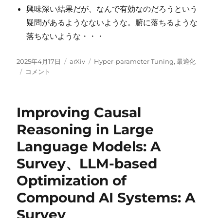
興味深い結果だが、なんで有効なのだろうという
疑問があるようなないような。腑に落ちるような
落ちないような・・・
投
カ
タ
2025年4月17日
arXiv
Hyper-parameter Tuning
,
最適化
稿
Optuna
テ
グ
コメント
日:
vs
ゴ
Code
リ
Llama:
ー
Improving Causal
Are
LLMs
Reasoning in Large
a
Language Models: A
New
Paradigm
Survey、LLM-based
for
Hyperparameter
Optimization of
Tuning? に
Compound AI Systems: A
Survey