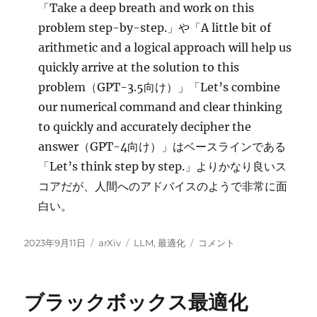
「Take a deep breath and work on this
problem step-by-step.」や「A little bit of
arithmetic and a logical approach will help us
quickly arrive at the solution to this
problem（GPT-3.5向け）」「Let’s combine
our numerical command and clear thinking
to quickly and accurately decipher the
answer（GPT-4向け）」はベースラインである
「Let’s think step by step.」よりかなり良いス
コアだが、人間へのアドバイスのようで非常に面
白い。
投
カ
タ
OPRO:
2023年9月11日
arXiv
LLM
,
最適化
コメント
稿
テ
グ
Optimization
日:
ゴ
by
リ
PROmpting
ブラックボックス最適化
ー
に