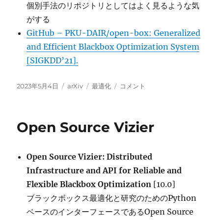
個別手法のリポジトリとしてはよく見るような気
がする
GitHub – PKU-DAIR/open-box: Generalized
and Efficient Blackbox Optimization System
[SIGKDD’21].
投
カ
タ
ブ
2023年5月4日
arXiv
最適化
コメント
稿
テ
グ
ラ
日:
ゴ
ッ
リ
ク
Open Source Vizier
ー
ボ
ッ
ク
Open Source Vizier: Distributed
ス
最
Infrastructure and API for Reliable and
適
Flexible Blackbox Optimization
[10.0]
化
ブラックボックス最適化と研究のためのPython
に
ベースのインターフェースであるOpen Source