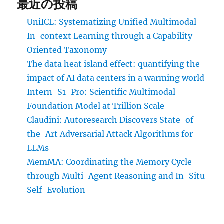
最近の投稿
UniICL: Systematizing Unified Multimodal
In-context Learning through a Capability-
Oriented Taxonomy
The data heat island effect: quantifying the
impact of AI data centers in a warming world
Intern-S1-Pro: Scientific Multimodal
Foundation Model at Trillion Scale
Claudini: Autoresearch Discovers State-of-
the-Art Adversarial Attack Algorithms for
LLMs
MemMA: Coordinating the Memory Cycle
through Multi-Agent Reasoning and In-Situ
Self-Evolution