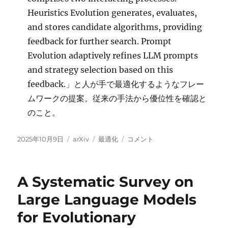
Heuristics Evolution generates, evaluates,
and stores candidate algorithms, providing
feedback for further search. Prompt
Evolution adaptively refines LLM prompts
and strategy selection based on this
feedback.」と人が手で最適化するようなフレー
ムワークの提案。従来の手法から優位性を確認と
のこと。
投
カ
タ
Experience-
2025年10月9日
arXiv
最適化
コメント
稿
テ
グ
guided
日:
ゴ
reflective
リ
co-
A Systematic Survey on
ー
evolution
of
Large Language Models
prompts
for Evolutionary
and
heuristics