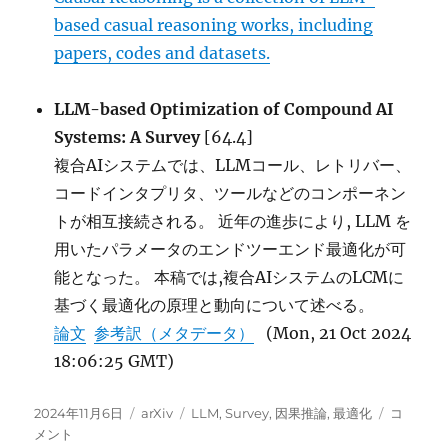
based casual reasoning works, including
papers, codes and datasets.
LLM-based Optimization of Compound AI
Systems: A Survey
[64.4]
複合AIシステムでは、LLMコール、レトリバー、
コードインタプリタ、ツールなどのコンポーネン
トが相互接続される。 近年の進歩により, LLM を
用いたパラメータのエンドツーエンド最適化が可
能となった。 本稿では,複合AIシステムのLCMに
基づく最適化の原理と動向について述べる。
論文
参考訳（メタデータ）
(Mon, 21 Oct 2024
18:06:25 GMT)
投
カ
タ
Improvi
2024年11月6日
arXiv
LLM
,
Survey
,
因果推論
,
最適化
コ
稿
テ
グ
Causal
メント