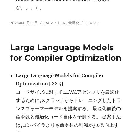
が。。。）。
投
カ
タ
Using
2023年12月22日
arXiv
LLM
,
最適化
コメント
稿
テ
グ
Large
日:
ゴ
Language
リ
Models
Large Language Models
ー
for
Hyperparameter
for Compiler Optimization
Optimization
に
Large Language Models for Compiler
Optimization
[22.5]
コードサイズに対してLLVMアセンブリを最適化
するために,スクラッチからトレーニングしたトラ
ンスフォーマーモデルを提案する。 最適化前後の
命令数と最適化コード自体を予測する。 提案手法
は,コンパイラよりも命令数の削減が3.0%向上す