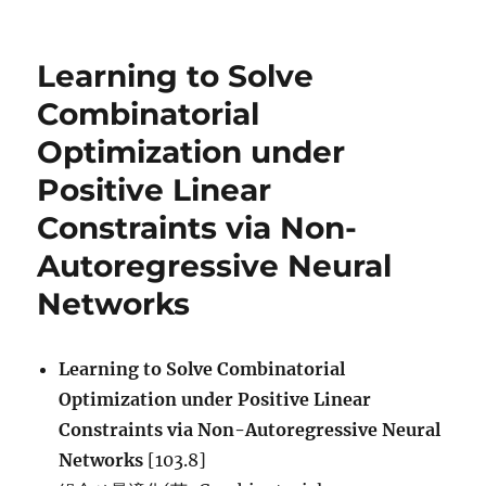
日:
ゴ
Reasoni
リ
in
ー
Large
Learning to Solve
Langua
Models:
Combinatorial
A
Optimization under
Survey、
LLM-
Positive Linear
based
Optimiz
Constraints via Non-
of
Autoregressive Neural
Compou
AI
Networks
Systems:
A
Survey
Learning to Solve Combinatorial
に
Optimization under Positive Linear
Constraints via Non-Autoregressive Neural
Networks
[103.8]