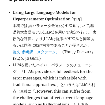
Non-
Autoregressive
Using Large Language Models for
Neural
Networks
Hyperparameter Optimization
[31.5]
に
本稿では,高パラメータ最適化(HPO)において,基
礎的大言語モデル(LLM)を用いて決定を行う。 実
験的な評価により,LLMは従来のHPO法と同等あ
るいは同等に動作可能であることが示された。
論文
参考訳（メタデータ）
(Thu, 7 Dec 2023
18:46:50 GMT)
LLMを用いたハイパーパラメータのチューニン
グ、「LLMs provide useful feedback for the
error messages, which is infeasible with
traditional approaches. 」というのはLLMの利
点（直後に「However, this can suffer from
the challenges that affect current language
models, such as hallucinations」ともある