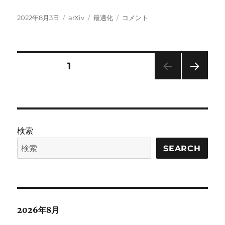
投
カ
タ
Open
2022年8月3日
arXiv
最適化
コメント
稿
テ
グ
Source
日:
ゴ
Vizier
リ
に
ー
投
固定ページ
1
次の
稿
ペー
ジ
の
検索
ペ
SEARCH
ー
ジ
送
2026年8月