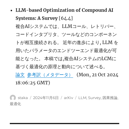
LLM-based Optimization of Compound AI
Systems: A Survey
[64.4]
複合AIシステムでは、LLMコール、レトリバー、
コードインタプリタ、ツールなどのコンポーネン
トが相互接続される。 近年の進歩により, LLM を
用いたパラメータのエンドツーエンド最適化が可
能となった。 本稿では,複合AIシステムのLCMに
基づく最適化の原理と動向について述べる。
論文
参考訳（メタデータ）
(Mon, 21 Oct 2024
18:06:25 GMT)
投
投
カ
タ
staka
2024年11月6日
arXiv
LLM
,
Survey
,
因果推論
,
稿
稿
テ
グ
最適化
者
日:
ゴ
リ
ー