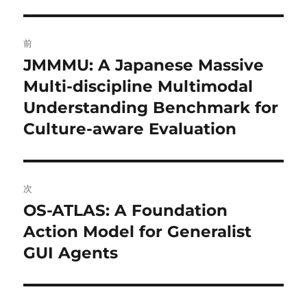
投
前
稿
JMMMU: A Japanese Massive
前
の
Multi-discipline Multimodal
ナ
投
Understanding Benchmark for
ビ
稿:
Culture-aware Evaluation
ゲ
ー
次
シ
OS-ATLAS: A Foundation
次
ョ
の
Action Model for Generalist
投
GUI Agents
ン
稿: