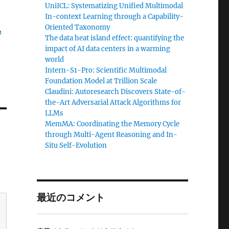
UniICL: Systematizing Unified Multimodal
In-context Learning through a Capability-
Oriented Taxonomy
,
The data heat island effect: quantifying the
impact of AI data centers in a warming
world
Intern-S1-Pro: Scientific Multimodal
Foundation Model at Trillion Scale
Claudini: Autoresearch Discovers State-of-
the-Art Adversarial Attack Algorithms for
LLMs
MemMA: Coordinating the Memory Cycle
through Multi-Agent Reasoning and In-
Situ Self-Evolution
最近のコメント