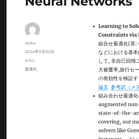
Neural Networks
Learning to Sol
Constraints vi
投
staka
組合せ最適化(英: C
稿
投
2024年9月20日
などにおける基本
者
稿
カ
arXiv
して, 非自己回
日:
テ
タ
最適化
大被覆率,旅行セ
ゴ
グ
の有効性を検証す
リ
ー
論文
参考訳（メ
組み合わせ最適化への
augmented non-a
state-of-the-art
covering, our m
solvers like Gu