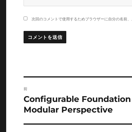
次回のコメントで使用するためブラウザーに自分の名前、
投
前
稿
Configurable Foundation
前
の
ナ
Modular Perspective
投
ビ
稿: