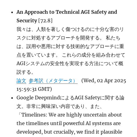
Synthesis
of
An Approach to Technical AGI Safety and
Probabilistic
Security
[72.8]
Models
に
我々は、人類を著しく傷つけるのに十分な害のリ
スクに対処するアプローチを開発する。 私たち
は、誤用や悪用に対する技術的なアプローチに重
点を置いています。 これらの成分を組み合わせて
AGIシステムの安全性を実現する方法について概
説する。
論文
参考訳（メタデータ）
(Wed, 02 Apr 2025
15:59:31 GMT)
Google DeepmindによるAGI Safetyに関する論
文。非常に興味深い内容であり、また、
「Timelines: We are highly uncertain about
the timelines until powerful AI systems are
developed, but crucially, we find it plausible