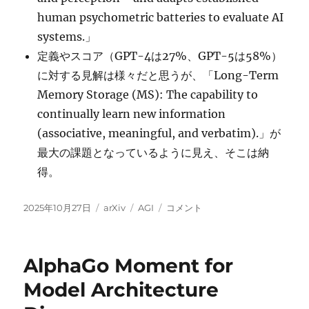
human psychometric batteries to evaluate AI
systems.」
定義やスコア（GPT-4は27%、GPT-5は58%）
に対する見解は様々だと思うが、「Long-Term
Memory Storage (MS): The capability to
continually learn new information
(associative, meaningful, and verbatim).」が
最大の課題となっているように見え、そこは納
得。
投
カ
タ
A
2025年10月27日
arXiv
AGI
コメント
稿
テ
グ
Definition
日:
ゴ
of
リ
AGI
AlphaGo Moment for
ー
に
Model Architecture