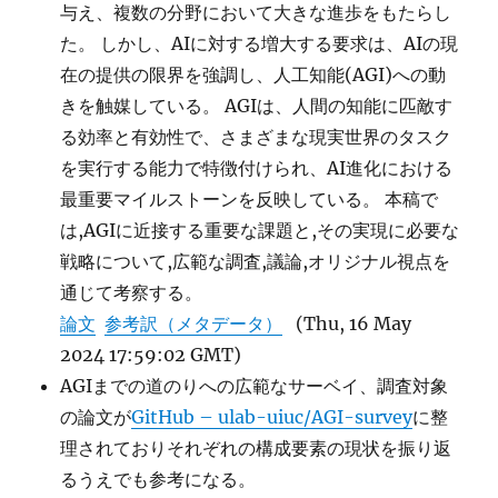
Path?
与え、複数の分野において大きな進歩をもたらし
に
た。 しかし、AIに対する増大する要求は、AIの現
在の提供の限界を強調し、人工知能(AGI)への動
きを触媒している。 AGIは、人間の知能に匹敵す
る効率と有効性で、さまざまな現実世界のタスク
を実行する能力で特徴付けられ、AI進化における
最重要マイルストーンを反映している。 本稿で
は,AGIに近接する重要な課題と,その実現に必要な
戦略について,広範な調査,議論,オリジナル視点を
通じて考察する。
論文
参考訳（メタデータ）
(Thu, 16 May
2024 17:59:02 GMT)
AGIまでの道のりへの広範なサーベイ、調査対象
の論文が
GitHub – ulab-uiuc/AGI-survey
に整
理されておりそれぞれの構成要素の現状を振り返
るうえでも参考になる。