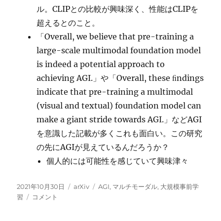
ル。CLIPとの比較が興味深く、性能はCLIPを
超えるとのこと。
「Overall, we believe that pre-training a
large-scale multimodal foundation model
is indeed a potential approach to
achieving AGI.」や「Overall, these ﬁndings
indicate that pre-training a multimodal
(visual and textual) foundation model can
make a giant stride towards AGI.」などAGI
を意識した記載が多くこれも面白い。この研究
の先にAGIが見えているんだろうか？
個人的には可能性を感じていて興味津々
投
カ
タ
2021年10月30日
arXiv
AGI
,
マルチモーダル
,
大規模事前学
稿
WenLan
テ
グ
習
コメント
日:
2.0:
ゴ
マ
リ