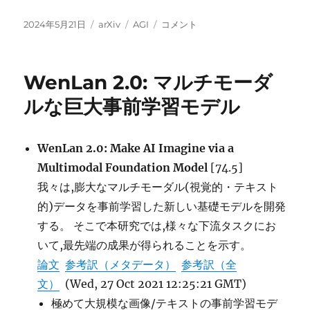
投
カ
タ
How
2024年5月21日
arXiv
AGI
コメント
稿
テ
グ
Far
日:
ゴ
Are
リ
We
WenLan 2.0: マルチモーダ
ー
From
AGI に
ルな巨大事前学習モデル
WenLan 2.0: Make AI Imagine via a
Multimodal Foundation Model
[74.5]
我々は,膨大なマルチモーダル(視覚的・テキスト
的)データを事前学習した新しい基礎モデルを開発
する。 そこで本研究では,様々な下流タスクにお
いて,最先端の成果が得られることを示す。
論文
参考訳（メタデータ）
参考訳（全
文）
(Wed, 27 Oct 2021 12:25:21 GMT)
極めて大規模な画像/テキストの事前学習モデ