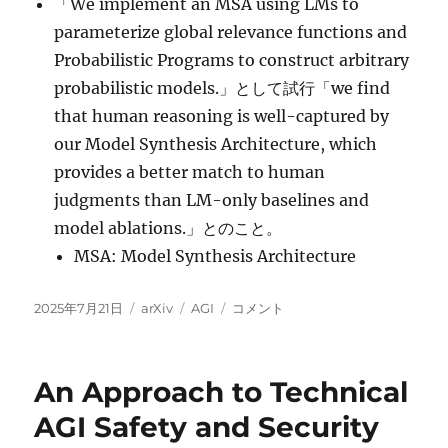
「We implement an MSA using LMs to
parameterize global relevance functions and
Probabilistic Programs to construct arbitrary
probabilistic models.」として試行「we find
that human reasoning is well-captured by
our Model Synthesis Architecture, which
provides a better match to human
judgments than LM-only baselines and
model ablations.」とのこと。
MSA: Model Synthesis Architecture
投
カ
タ
Modeling
2025年7月21日
arXiv
AGI
コメント
稿
テ
グ
Open-
日:
ゴ
World
リ
Cognition
An Approach to Technical
ー
as
On-
AGI Safety and Security
Demand