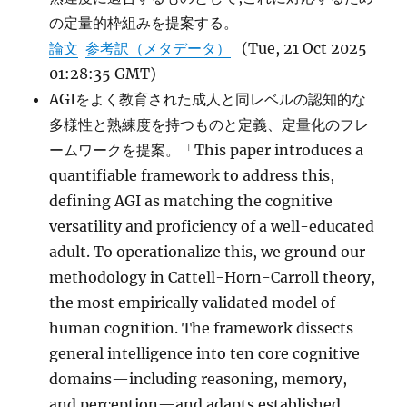
の定量的枠組みを提案する。
論文
参考訳（メタデータ）
(Tue, 21 Oct 2025
01:28:35 GMT)
AGIをよく教育された成人と同レベルの認知的な
多様性と熟練度を持つものと定義、定量化のフレ
ームワークを提案。「This paper introduces a
quantifiable framework to address this,
defining AGI as matching the cognitive
versatility and proficiency of a well-educated
adult. To operationalize this, we ground our
methodology in Cattell-Horn-Carroll theory,
the most empirically validated model of
human cognition. The framework dissects
general intelligence into ten core cognitive
domains—including reasoning, memory,
and perception—and adapts established