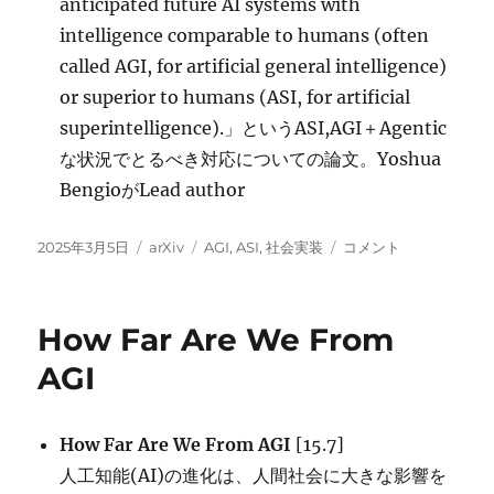
anticipated future AI systems with
intelligence comparable to humans (often
called AGI, for artificial general intelligence)
or superior to humans (ASI, for artificial
superintelligence).」というASI,AGI＋Agentic
な状況でとるべき対応についての論文。Yoshua
BengioがLead author
投
カ
タ
Superintelligent
2025年3月5日
arXiv
AGI
,
ASI
,
社会実装
コメント
稿
テ
グ
Agents
日:
ゴ
Pose
リ
Catastrophic
How Far Are We From
ー
Risks:
Can
AGI
Scientist
AI
Offer
How Far Are We From AGI
[15.7]
a
人工知能(AI)の進化は、人間社会に大きな影響を
Safer