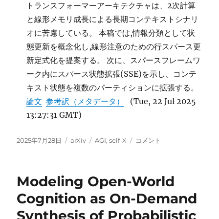
トランスフォーマーアーキテクチャは、2次計算
と線形メモリ成長による長期コンテキストシナリ
オに苦慮している。 本稿では,情報分類として状
態更新を概念化し,線形注意のための行スパース更
新定式化を提案する。 次に、スパースフレームワ
ーク内にスパース状態拡張(SSE)を示し、コンテ
キスト状態を複数のパーティションに拡張する。
論文
参考訳（メタデータ）
(Tue, 22 Jul 2025
13:27:31 GMT)
投
カ
タ
AlphaGo
2025年7月28日
arXiv
AGI
,
self-X
コメント
稿
テ
グ
Moment
日:
ゴ
for
リ
Model
Modeling Open-World
ー
Architecture
Discovery に
Cognition as On-Demand
Synthesis of Probabilistic