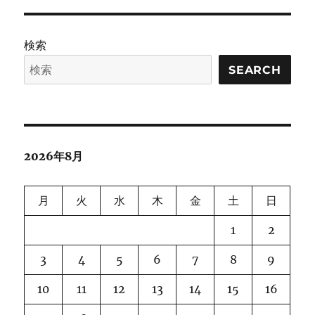
ル
ー
チ
モ
検索
ー
ダ
SEARCH
ル
な
巨
大
事
2026年8月
前
学
習
月
火
水
木
金
土
日
モ
デ
1
2
ル
に
3
4
5
6
7
8
9
10
11
12
13
14
15
16