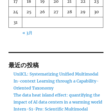
17
18
19
20
21
22
23
24
25
26
27
28
29
30
31
« 3月
最近の投稿
UniICL: Systematizing Unified Multimodal
In-context Learning through a Capability-
Oriented Taxonomy
The data heat island effect: quantifying the
impact of AI data centers in a warming world
Intern-S1-Pro: Scientific Multimodal