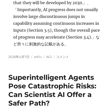
that they will be developed by 2030.」、
「Importantly, AI progress does not usually
involve large discontinuous jumps in
capability assuming continuous increases in
inputs (Section 3.5), though the overall pace
of progress may accelerate (Section 3.4).」な
ど所々に刺激的な記載がある。
投
カ
タ
An
2025年4月7日
arXiv
AGI
コメント
稿
テ
グ
Approach
日:
ゴ
to
リ
Technical
Superintelligent Agents
ー
AGI
Safety
Pose Catastrophic Risks:
and
Can Scientist AI Offer a
Security
に
Safer Path?