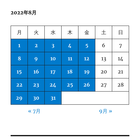
ッ
2022年8月
キ
ン
グ
月
火
水
木
金
土
日
ラ
イ
1
2
3
4
5
6
7
ブ
ラ
8
9
10
11
12
13
14
リ
に
15
16
17
18
19
20
21
22
23
24
25
26
27
28
29
30
31
« 7月
9月 »