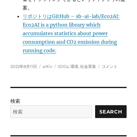
案。
リポジトリはGitHub – sb-ai-lab/Eco2AI:
Eco2AI is a python library which
accumulates statistics about power
consumption and CO2 emission during
running code.
投
カ
タ
eco2AI:
2022年8月11日
arXiv
SDGs
,
環境
,
社会実装
コメント
稿
テ
グ
二
日:
ゴ
酸
リ
化
ー
炭
素
検索
排
出
SEARCH
量
の
ト
ラ