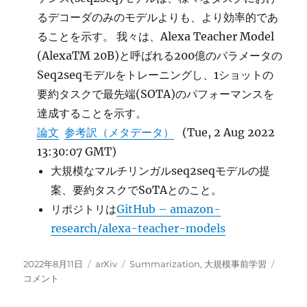
るデコーダのみのモデルよりも、より効率的であ
ることを示す。 我々は、Alexa Teacher Model
(AlexaTM 20B)と呼ばれる200億のパラメータの
Seq2seqモデルをトレーニングし、1ショットの
要約タスクで最先端(SOTA)のパフォーマンスを
達成することを示す。
論文
参考訳（メタデータ）
(Tue, 2 Aug 2022
13:30:07 GMT)
大規模なマルチリンガルseq2seqモデルの提
案、要約タスクでSoTAとのこと。
リポジトリは
GitHub – amazon-
research/alexa-teacher-models
投
カ
タ
Alexa
2022年8月11日
arXiv
Summarization
,
大規模事前学習
稿
テ
グ
20B
コメント
日:
ゴ
に
リ