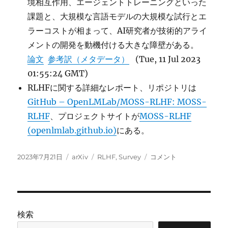
境相互作用、エージェントトレーニングといった
課題と、大規模な言語モデルの大規模な試行とエ
ラーコストが相まって、AI研究者が技術的アライ
メントの開発を動機付ける大きな障壁がある。
論文
参考訳（メタデータ）
(Tue, 11 Jul 2023
01:55:24 GMT)
RLHFに関する詳細なレポート、リポジトリは
GitHub – OpenLMLab/MOSS-RLHF: MOSS-
RLHF
、プロジェクトサイトが
MOSS-RLHF
(openlmlab.github.io)
にある。
投
カ
タ
Secrets
2023年7月21日
arXiv
RLHF
,
Survey
コメント
稿
テ
グ
of
日:
ゴ
RLHF
リ
in
ー
Large
Language
検索
Models