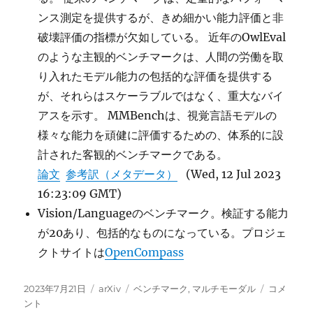
ンス測定を提供するが、きめ細かい能力評価と非
破壊評価の指標が欠如している。 近年のOwlEval
のような主観的ベンチマークは、人間の労働を取
り入れたモデル能力の包括的な評価を提供する
が、それらはスケーラブルではなく、重大なバイ
アスを示す。 MMBenchは、視覚言語モデルの
様々な能力を頑健に評価するための、体系的に設
計された客観的ベンチマークである。
論文
参考訳（メタデータ）
(Wed, 12 Jul 2023
16:23:09 GMT)
Vision/Languageのベンチマーク。検証する能力
が20あり、包括的なものになっている。プロジェ
クトサイトは
OpenCompass
投
カ
タ
MMBenc
2023年7月21日
arXiv
ベンチマーク
,
マルチモーダル
コメ
稿
テ
グ
に
ント