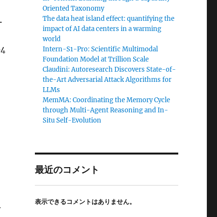
Oriented Taxonomy
The data heat island effect: quantifying the
ー
impact of AI data centers in a warming
world
4
Intern-S1-Pro: Scientific Multimodal
Foundation Model at Trillion Scale
Claudini: Autoresearch Discovers State-of-
the-Art Adversarial Attack Algorithms for
LLMs
MemMA: Coordinating the Memory Cycle
through Multi-Agent Reasoning and In-
Situ Self-Evolution
最近のコメント
表示できるコメントはありません。
y