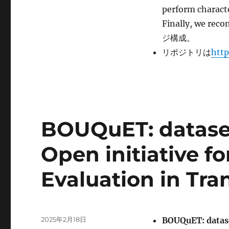
perform characte
Finally, we rec
ジ構成。
リポジトリは
http
BOUQuET: datase
Open initiative fo
Evaluation in Tra
投
2025年2月18日
BOUQuET: datase