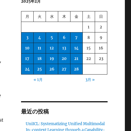
2025年2月
月
火
水
木
金
土
日
1
2
3
4
5
6
7
8
9
10
11
12
13
14
15
16
を
17
18
19
20
21
22
23
ク
24
25
26
27
28
« 1月
3月 »
e
最近の投稿
t
UniICL: Systematizing Unified Multimodal
In-context Learning through a Capability-