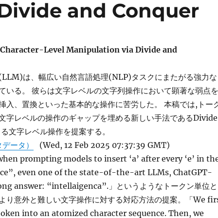
 Divide and Conquer
haracter-Level Manipulation via Divide and
LLM)は、幅広い自然言語処理(NLP)タスクにまたがる強力な
ている。 彼らは文字レベルの文字列操作において顕著な弱点
挿入、置換といった基本的な操作に苦労した。 本稿では,トー
文字レベルの操作のギャップを埋める新しい手法であるDivide
erによる文字レベル操作を提案する。
タデータ）
(Wed, 12 Feb 2025 07:37:39 GMT)
en prompting models to insert ‘a’ after every ‘e’ in th
nce”, even one of the state-of-the-art LLMs, ChatGPT-
 wrong answer: “intellaigenca”.」というようなトークン単位と
り意外と難しい文字操作に対する対応方法の提案。「We firs
oken into an atomized character sequence. Then, we