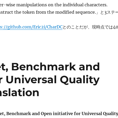
r-wise manipulations on the individual characters.
onstruct the token from the modified sequence.」と3ステ
s://github.com/Eric2i/CharDC
とのことだが、現時点では40
t, Benchmark and
r Universal Quality
nslation
t, Benchmark and Open initiative for Universal Qualit