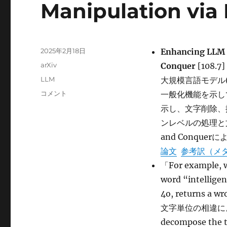
Manipulation via
投
2025年2月18日
Enhancing LLM C
稿
カ
arXiv
Conquer
[108.7]
日:
テ
タ
LLM
大規模言語モデル(
ゴ
グ
Enhancing
コメント
一般化機能を示し
リ
LLM
ー
示し、文字削除、
Character-
ンレベルの処理と
Level
Manipulation
and Conqu
via
論文
参考訳（メ
Divide
「For example, wh
and
Conquer
word “intellige
に
4o, returns a
文字単位の相違によ
decompose the t