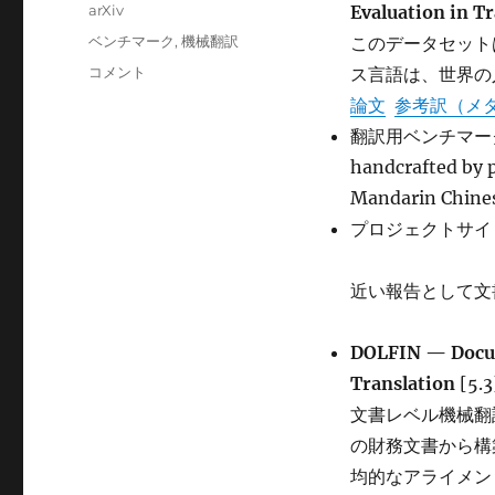
稿
カ
arXiv
Evaluation in T
日:
テ
タ
ベンチマーク
,
機械翻訳
このデータセット
ゴ
グ
BOUQuET:
コメント
ス言語は、世界の
リ
dataset,
ー
論文
参考訳（メ
Benchmark
翻訳用ベンチマーク、「N
and
Open
handcrafted by p
initiative
Mandarin Chin
for
プロジェクトサイ
Universal
Quality
Evaluation
近い報告として文
in
Translation
に
DOLFIN — Docume
Translation
[5.3
文書レベル機械翻
の財務文書から構
均的なアライメン