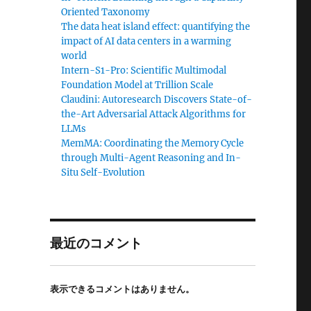
Oriented Taxonomy
The data heat island effect: quantifying the
impact of AI data centers in a warming
world
Intern-S1-Pro: Scientific Multimodal
Foundation Model at Trillion Scale
Claudini: Autoresearch Discovers State-of-
the-Art Adversarial Attack Algorithms for
LLMs
MemMA: Coordinating the Memory Cycle
through Multi-Agent Reasoning and In-
Situ Self-Evolution
最近のコメント
表示できるコメントはありません。