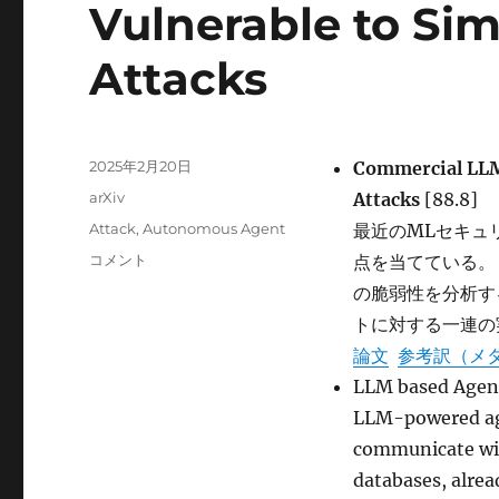
Vulnerable to Si
Attacks
投
2025年2月20日
Commercial LLM 
稿
カ
arXiv
Attacks
[88.8]
日:
テ
タ
Attack
,
Autonomous Agent
最近のMLセキュ
ゴ
グ
Commercial
コメント
点を当てている。
リ
LLM
ー
の脆弱性を分析す
Agents
トに対する一連の
Are
Already
論文
参考訳（メ
Vulnerable
LLM based Age
to
LLM-powered agen
Simple
Yet
communicate wit
Dangerous
databases, alrea
Attacks に