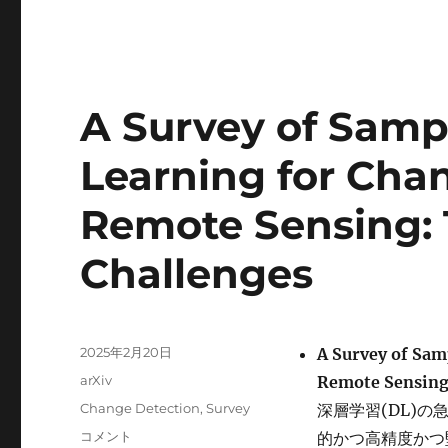
A Survey of Samp
Learning for Cha
Remote Sensing: T
Challenges
投
2025年2月20日
A Survey of Sam
稿
カ
arXiv
Remote Sensing:
日:
テ
タ
Change Detection
,
Survey
深層学習(DL)の
ゴ
グ
A
コメント
的かつ高精度かつ
リ