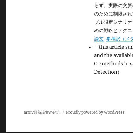
Survey
ー
らず、実際の文脈
of
のために制限され
Sample-
Efficient
プル限定シナリオ
Deep
めの戦略とテクニ
Learning
論文
参考訳（メ
for
Change
「this article su
Detection
and the availabl
in
CD methods in
Remote
Sensing:
Detection）
Tasks,
Strategies,
and
Challenges
に
arXiv最新論文の紹介
Proudly powered by WordPress