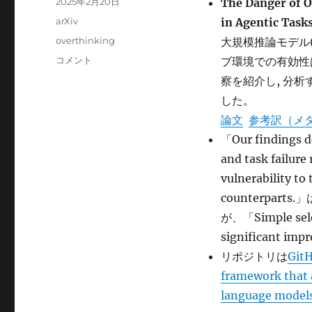
投
2025年2月20日
The Danger of 
稿
カ
arXiv
in Agentic Task
日:
テ
タ
overthinking
大規模推論モデル
ゴ
グ
The
コメント
ブ環境での有効性
リ
Danger
ー
察を紹介し, 分析
of
した。
Overthinking:
Examining
論文
参考訳（メ
the
「Our findings d
Reasoning-
and task failure
Action
Dilemma
vulnerability t
in
counterpa
Agentic
が、「Simple selec
Tasks
に
significant 
リポジトリは
GitH
framework that a
language models