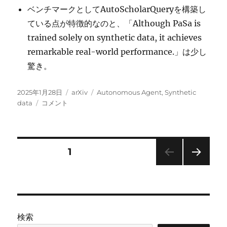
ベンチマークとしてAutoScholarQueryを構築し
ている点が特徴的なのと、「Although PaSa is
trained solely on synthetic data, it achieves
remarkable real-world performance.」は少し
驚き。
投
カ
タ
2025年1月28日
arXiv
Autonomous Agent
,
Synthetic
稿
PaSa:
テ
グ
data
コメント
日:
An
ゴ
LLM
リ
Agent
ー
for
投
固定ページ
1
Comprehensive
Academic
次の
稿
Paper
ペー
Search に
ジ
の
検索
ペ