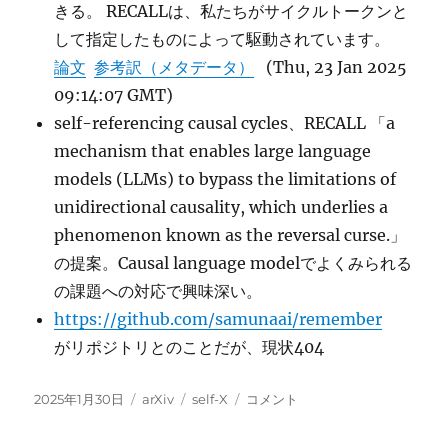
きる。 RECALLは、私たちがサイクルトークンと
して指定したものによって駆動されています。
論文
参考訳（メタデータ）
(Thu, 23 Jan 2025
09:14:07 GMT)
self-referencing causal cycles、RECALL 「a
mechanism that enables large language
models (LLMs) to bypass the limitations of
unidirectional causality, which underlies a
phenomenon known as the reversal curse.」
の提案。Causal language modelでよくみられる
の課題への対応で興味深い。
https://github.com/samunaai/remember
がリポジトリとのことだが、現状404
投
カ
タ
RECALL:
2025年1月30日
arXiv
self-X
コメント
稿
テ
グ
Library-
日:
ゴ
Like