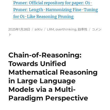
Pruner: Official repository for paper: O1-
Pruner: Length-Harmonizing Fine-Tuning
for O1-Like Reasoning Pruning
投
カ
タ
O1-
2025年1月28日
arXiv
LRM
,
overthinking
,
効率性
コメン
稿
テ
グ
Pruner:
ト
日:
ゴ
Length-
リ
Harmonizi
ー
Fine-
Chain-of-Reasoning:
Tuning
for
Towards Unified
O1-
Mathematical Reasoning
Like
Reasoning
in Large Language
Pruning に
Models via a Multi-
Paradigm Perspective