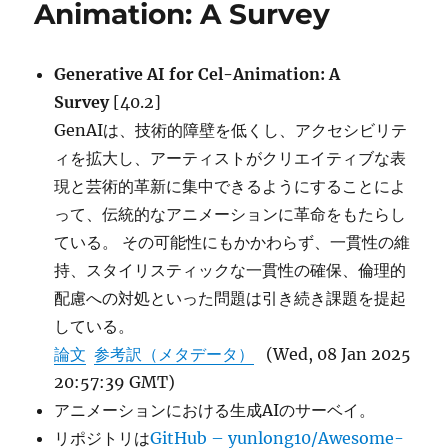
Animation: A Survey
Image
Generation に
Generative AI for Cel-Animation: A
Survey
[40.2]
GenAIは、技術的障壁を低くし、アクセシビリテ
ィを拡大し、アーティストがクリエイティブな表
現と芸術的革新に集中できるようにすることによ
って、伝統的なアニメーションに革命をもたらし
ている。 その可能性にもかかわらず、一貫性の維
持、スタイリスティックな一貫性の確保、倫理的
配慮への対処といった問題は引き続き課題を提起
している。
論文
参考訳（メタデータ）
(Wed, 08 Jan 2025
20:57:39 GMT)
アニメーションにおける生成AIのサーベイ。
リポジトリは
GitHub – yunlong10/Awesome-