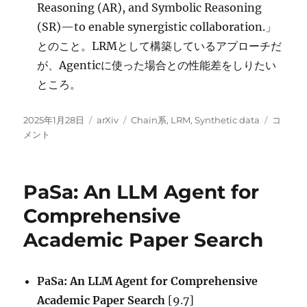
Reasoning (AR), and Symbolic Reasoning
(SR)—to enable synergistic collaboration.」
とのこと。LRMとして構築しているアプローチだ
が、Agenticに使った場合との性能差をしりたい
ところ。
投
カ
タ
Chain-
2025年1月28日
arXiv
Chain系
,
LRM
,
Synthetic data
コ
稿
テ
グ
of-
メント
日:
ゴ
Reasoni
リ
Toward
ー
Unified
PaSa: An LLM Agent for
Mathem
Reason
Comprehensive
in
Academic Paper Search
Large
Langua
Models
via
PaSa: An LLM Agent for Comprehensive
a
Academic Paper Search
[9.7]
Multi-