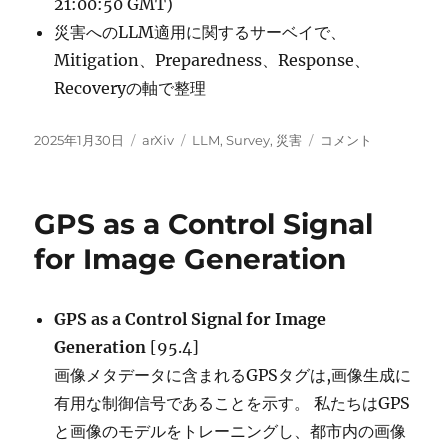
21:00:50 GMT)
災害へのLLM適用に関するサーベイで、
Mitigation、Preparedness、Response、
Recoveryの軸で整理
投
カ
タ
Harnessing
2025年1月30日
arXiv
LLM
,
Survey
,
災害
コメント
稿
テ
グ
Large
日:
ゴ
Language
リ
Models
GPS as a Control Signal
ー
for
Disaster
for Image Generation
Management:
A
Survey
GPS as a Control Signal for Image
に
Generation
[95.4]
画像メタデータに含まれるGPSタグは,画像生成に
有用な制御信号であることを示す。 私たちはGPS
と画像のモデルをトレーニングし、都市内の画像