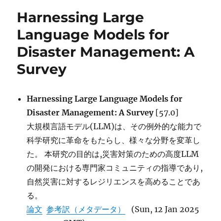
リ
Behavior
Harnessing Large
ー
In
Language
Language Models for
Models
Disaster Management: A
is
Enhanced
Survey
by
Self-
Referencing
Harnessing Large Language Models for
Causal
Cycles に
Disaster Management: A Survey
[57.0]
大規模言語モデル(LLM)は、その例外的な能力で
科学研究に革命をもたらし、様々な分野を変革し
た。 本研究の目的は,災害対策のための高度LLM
の開発における専門家コミュニティの指導であり,
自然災害に対するレジリエンスを高めることであ
る。
論文
参考訳（メタデータ）
(Sun, 12 Jan 2025