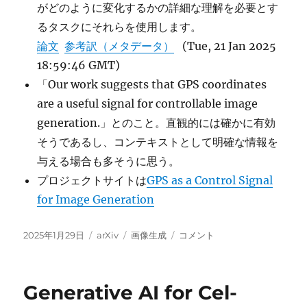
がどのように変化するかの詳細な理解を必要とす
るタスクにそれらを使用します。
論文
参考訳（メタデータ）
(Tue, 21 Jan 2025
18:59:46 GMT)
「Our work suggests that GPS coordinates
are a useful signal for controllable image
generation.」とのこと。直観的には確かに有効
そうであるし、コンテキストとして明確な情報を
与える場合も多そうに思う。
プロジェクトサイトは
GPS as a Control Signal
for Image Generation
投
カ
タ
GPS
2025年1月29日
arXiv
画像生成
コメント
稿
テ
グ
as
日:
ゴ
a
リ
Control
Generative AI for Cel-
ー
Signal
for