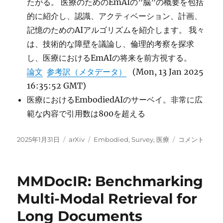
たがる。 医療のためのEmAIの”脳”の概要を包括
的に紹介し、認識、アクティベーション、計画、
記憶のためのAIアルゴリズムを紹介します。 我々
は、技術的な障壁を議論し、倫理的考察を探求
し、医療におけるEmAIの将来を前方視する。
論文
参考訳（メタデータ）
(Mon, 13 Jan 2025
16:35:52 GMT)
医療におけるEmbodiedAIのサーベイ。非常に広
範な内容で引用数は800を超える
投
カ
タ
A
2025年1月31日
arXiv
Embodied
,
Survey
,
医療
コメント
稿
テ
グ
Survey
日:
ゴ
of
リ
Embodied
MMDocIR: Benchmarking
ー
AI
in
Multi-Modal Retrieval for
Healthcare:
Long Documents
Techniques,
Applications,