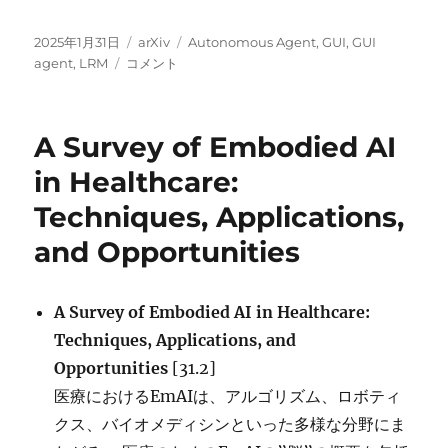
投
カ
タ
2025年1月31日
arXiv
Autonomous Agent
,
GUI
,
GUI
稿
UI-
テ
グ
agent
,
LRM
コメント
日:
TARS:
ゴ
Pioneering
リ
Automated
ー
A Survey of Embodied AI
GUI
Interaction
in Healthcare:
with
Techniques, Applications,
Native
Agents
and Opportunities
に
A Survey of Embodied AI in Healthcare:
Techniques, Applications, and
Opportunities
[31.2]
医療におけるEmAIは、アルゴリズム、ロボティ
クス、バイオメディシンといった多様な分野にま