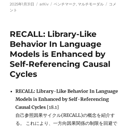
投
カ
タ
MMDocIR:
2025年1月31日
arXiv
ベンチマーク
,
マルチモーダル
コメ
稿
テ
グ
Benchmar
ント
日:
ゴ
Multi-
リ
Modal
ー
Retrieval
RECALL: Library-Like
for
Long
Behavior In Language
Documen
Models is Enhanced by
Self-Referencing Causal
Cycles
RECALL: Library-Like Behavior In Language
Models is Enhanced by Self-Referencing
Causal Cycles
[18.1]
自己参照因果サイクル(RECALL)の概念を紹介す
る。 これにより、一方向因果関係の制限を回避で