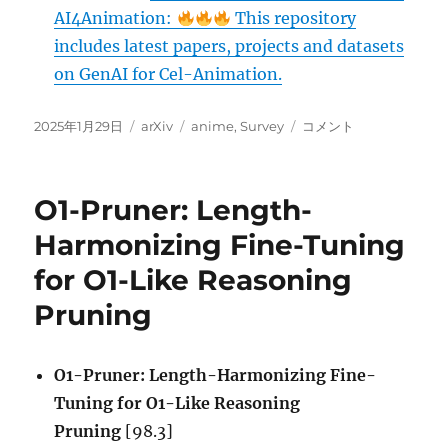
AI4Animation:
This repository
includes latest papers, projects and datasets
on GenAI for Cel-Animation.
投
カ
タ
Generative
2025年1月29日
arXiv
anime
,
Survey
コメント
稿
テ
グ
AI
日:
ゴ
for
リ
Cel-
O1-Pruner: Length-
ー
Animation:
A
Harmonizing Fine-Tuning
Survey
for O1-Like Reasoning
に
Pruning
O1-Pruner: Length-Harmonizing Fine-
Tuning for O1-Like Reasoning
Pruning
[98.3]