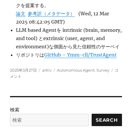
クを提案する。
論文
参考訳（メタデータ）
(Wed, 12 Mar
2025 08:42:05 GMT)
LLM based Agentを intrinsic (brain, memory,
and tool) とextrinsic (user, agent, and
environment)な側面から見た信頼性のサーベイ
リポジトリは
GitHub – Ymm-cll/TrustAgent
投
カ
タ
A
2025年3月27日
arXiv
Autonomous Agent
,
Survey
コ
稿
テ
グ
Survey
メント
日:
ゴ
on
リ
Trustwor
ー
LLM
Agents:
Threats
検索
and
Counter
SEARCH
に