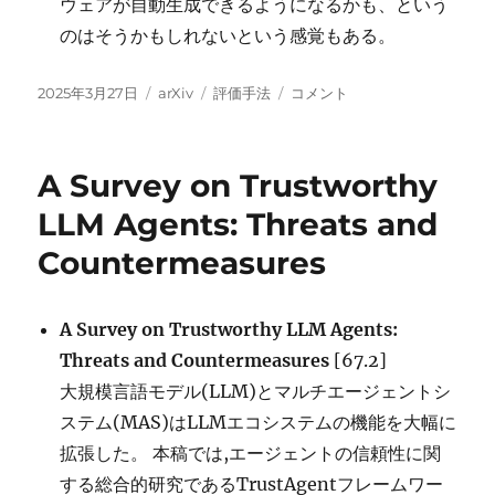
ウェアが自動生成できるようになるかも、という
のはそうかもしれないという感覚もある。
投
カ
タ
Measuring
2025年3月27日
arXiv
評価手法
コメント
稿
テ
グ
AI
日:
ゴ
Ability
リ
to
A Survey on Trustworthy
ー
Complete
Long
LLM Agents: Threats and
Tasks に
Countermeasures
A Survey on Trustworthy LLM Agents:
Threats and Countermeasures
[67.2]
大規模言語モデル(LLM)とマルチエージェントシ
ステム(MAS)はLLMエコシステムの機能を大幅に
拡張した。 本稿では,エージェントの信頼性に関
する総合的研究であるTrustAgentフレームワー