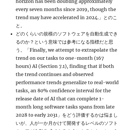
horizon has been doubling approximately
every seven months since 2019, though the
trend may have accelerated in 2024.」とのこ
と。
どのくらいの規模のソフトウェアを自動生成でき
るのか？という意味では参考になる指標だと思
う。「Finally, we attempt to extrapolate the
trend on our tasks to one-month (167
hours) AI (Section 7.1), finding that if both
the trend continues and observed
performance trends generalize to real-world
tasks, an 80% confidence interval for the
release date of AI that can complete 1-
month long software tasks spans from late
2028 to early 2031」をどう評価するかは悩まし
いが、人が一か月かけて開発するレベルのソフト