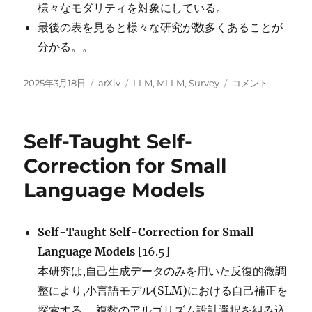
様々なモダリティを対象にしている。
最後の表を見ると様々な研究が数多くあることが
分かる。。
投
カ
タ
Personalized
2025年3月18日
arXiv
LLM
,
MLLM
,
Survey
コメント
稿
テ
グ
Generation
日:
ゴ
In
リ
Large
Self-Taught Self-
ー
Model
Era:
Correction for Small
A
Language Models
Survey
に
Self-Taught Self-Correction for Small
Language Models
[16.5]
本研究は,自己生成データのみを用いた反復的微調
整により,小言語モデル(SLM)における自己補正を
探索する。 複数のアルゴリズム設計選択を組み込