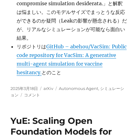
compromise simulation desiderata.」と解釈
は悩ましい。このモデルサイズでまっとうな反応
ができるのか疑問（Leakの影響が懸念される）だ
が、リアルなシミュレーションが可能なら面白い
結果。
リポジトリは
GitHub – abehou/VacSim: Public
code repository for VacSim: A generative
multi-agent simulation for vaccine
hesitancy.
とのこと
投
カ
タ
2025年3月18日
arXiv
Autonomous Agent
,
シミュレーシ
稿
Can
テ
グ
ョン
コメント
日:
A
ゴ
Society
リ
of
ー
YuE: Scaling Open
Generative
Agents
Foundation Models for
Simulate