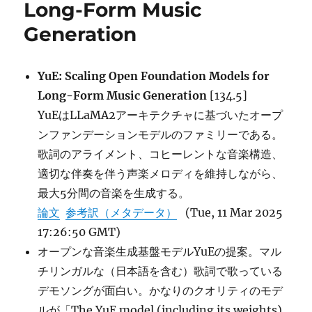
Long-Form Music
Human
Behavior
Generation
and
Inform
Public
YuE: Scaling Open Foundation Models for
Health
Policy?
Long-Form Music Generation
[134.5]
A
YuEはLLaMA2アーキテクチャに基づいたオープ
Case
ンファンデーションモデルのファミリーである。
Study
on
歌詞のアライメント、コヒーレントな音楽構造、
Vaccine
適切な伴奏を伴う声楽メロディを維持しながら、
Hesitancy
最大5分間の音楽を生成する。
に
論文
参考訳（メタデータ）
(Tue, 11 Mar 2025
17:26:50 GMT)
オープンな音楽生成基盤モデルYuEの提案。マル
チリンガルな（日本語を含む）歌詞で歌っている
デモソングが面白い。かなりのクオリティのモデ
ルが「The YuE model (including its weights)