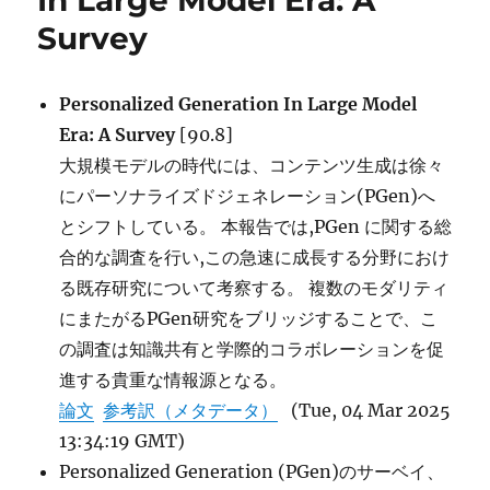
In Large Model Era: A
Long-
Survey
Form
Music
Generation に
Personalized Generation In Large Model
Era: A Survey
[90.8]
大規模モデルの時代には、コンテンツ生成は徐々
にパーソナライズドジェネレーション(PGen)へ
とシフトしている。 本報告では,PGen に関する総
合的な調査を行い,この急速に成長する分野におけ
る既存研究について考察する。 複数のモダリティ
にまたがるPGen研究をブリッジすることで、こ
の調査は知識共有と学際的コラボレーションを促
進する貴重な情報源となる。
論文
参考訳（メタデータ）
(Tue, 04 Mar 2025
13:34:19 GMT)
Personalized Generation (PGen)のサーベイ、