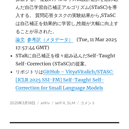
んだ自己学習自己補正アルゴリズム(STaSC)を導
入する。 質問応答タスクの実験結果から,STaSC
は自己補正を効果的に学習し,性能が大幅に向上す
ることが示された。
論文
参考訳（メタデータ）
(Tue, 11 Mar 2025
17:57:44 GMT)
STaRに自己補正を様々組み込んだSelf-Taught
Self-Correction (STaSC)の提案。
リポジトリは
GitHub – VityaVitalich/STASC:
[ICLR 2025 SSI-FM] Self-Taught Self-
Correction for Small Language Models
投
カ
タ
Self-
2025年3月18日
arXiv
self-X
,
SLM
コメント
稿
テ
グ
Taught
日:
ゴ
Self-
リ
Correction
ー
for