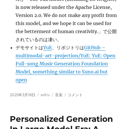
is now released under the Apache License,
Version 2.0. We do not make any profit from
this model, and we hope it can be used for
the betterment of human creativity.」で公開
されているのは凄い。
デモサイトは
YuE
、リポジトリは
GitHub –
multimodal-art-projection/YuE: YuE: Open
Full-song Music Generation Foundation
Model, something similar to Suno.ai but
open
投
カ
タ
YuE:
2025年3月18日
arXiv
音楽
コメント
稿
テ
グ
Scaling
日:
ゴ
Open
リ
Foundation
Personalized Generation
ー
Models
for