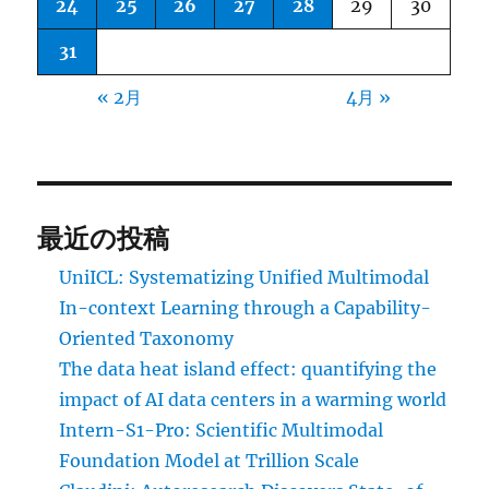
24
25
26
27
28
29
30
31
« 2月
4月 »
最近の投稿
UniICL: Systematizing Unified Multimodal
In-context Learning through a Capability-
Oriented Taxonomy
The data heat island effect: quantifying the
impact of AI data centers in a warming world
Intern-S1-Pro: Scientific Multimodal
Foundation Model at Trillion Scale