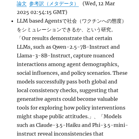
論文
参考訳（メタデータ）
(Wed, 12 Mar
2025 02:54:15 GMT)
LLM based Agentsで社会（ワクチンへの態度）
をシミュレーションできるか、という研究。
「Our results demonstrate that certain
LLMs, such as Qwen-2.5-7B-Instruct and
Llama-3-8B-Instruct, capture nuanced
interactions among agent demographics,
social influences, and policy scenarios. These
models successfully pass both global and
local consistency checks, suggesting that
generative agents could become valuable
tools for exploring how policy interventions
might shape public attitudes.」、「Models
such as Claude-3.5-Haiku and Phi-3.5-mini-
instruct reveal inconsistencies that