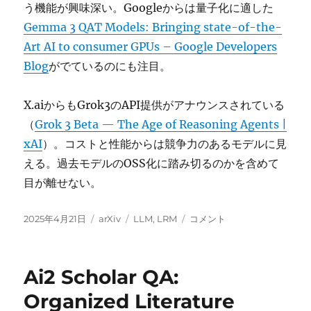
う機能が興味深い。Googleからは量子化に適した
Gemma 3 QAT Models: Bringing state-of-the-
Art AI to consumer GPUs – Google Developers
Blog
がでているのにも注目。
X.aiからもGrok3のAPI提供がアナウンスされている
（
Grok 3 Beta — The Age of Reasoning Agents |
xAI
）。コストと性能からは競争力のあるモデルに見
える。過去モデルのOSS化に踏み切るのかを含めて
目が離せない。
投
カ
タ
GPT-
2025年4月21日
arXiv
LLM
,
LRM
コメント
稿
テ
グ
4.1,
日:
ゴ
o3,
リ
o4-
Ai2 Scholar QA:
ー
mini,
Gemini
Organized Literature
2.5