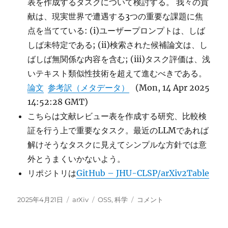
表を作成するタスクについて検討する。 我々の貢
献は、現実世界で遭遇する3つの重要な課題に焦
点を当てている: (i)ユーザープロンプトは、しば
しば未特定である; (ii)検索された候補論文は、し
ばしば無関係な内容を含む; (iii)タスク評価は、浅
いテキスト類似性技術を超えて進むべきである。
論文
参考訳（メタデータ）
(Mon, 14 Apr 2025
14:52:28 GMT)
こちらは文献レビュー表を作成する研究、比較検
証を行う上で重要なタスク。最近のLLMであれば
解けそうなタスクに見えてシンプルな方針では意
外とうまくいかないよう。
リポジトリは
GitHub – JHU-CLSP/arXiv2Table
投
カ
タ
Ai2
2025年4月21日
arXiv
OSS
,
科学
コメント
稿
テ
グ
Scholar
日:
ゴ
QA: