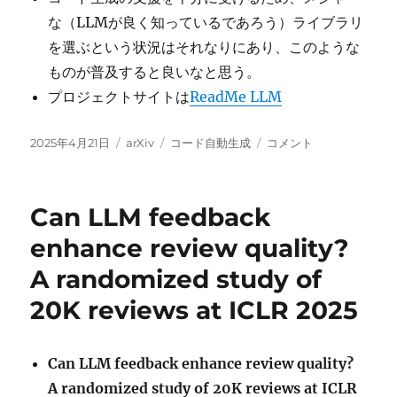
な（LLMが良く知っているであろう）ライブラリ
を選ぶという状況はそれなりにあり、このような
ものが普及すると良いなと思う。
プロジェクトサイトは
ReadMe LLM
投
カ
タ
ReadMe.LLM:
2025年4月21日
arXiv
コード自動生成
コメント
稿
テ
グ
A
日:
ゴ
Framework
リ
to
Can LLM feedback
ー
Help
LLMs
enhance review quality?
Understand
A randomized study of
Your
Library に
20K reviews at ICLR 2025
Can LLM feedback enhance review quality?
A randomized study of 20K reviews at ICLR