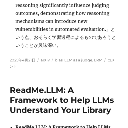
reasoning significantly influence judging
outcomes, demonstrating how reasoning
mechanisms can introduce new
vulnerabilities in automated evaluation.」と
いう点、おそらく学習過程によるものであろうと
いうことが興味深い。
投
カ
タ
Assessing
2025年4月21日
arXiv
bias
,
LLM as a judge
,
LRM
コメ
稿
テ
グ
Judging
ント
日:
ゴ
Bias
リ
in
ー
Large
ReadMe.LLM: A
Reasoning
Models:
Framework to Help LLMs
An
Understand Your Library
Empirical
Study
に
ReadMe.LLM: A Framework to Help LLMs