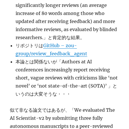
significantly longer reviews (an average
increase of 80 words among those who
updated after receiving feedback) and more
informative reviews, as evaluated by blinded
researchers.」と肯定的な結果。
リポジトリは
GitHub – zou-
group/review_feedback_agent
本論とは関係ないが「Authors at AI
conferences increasingly report receiving
short, vague reviews with criticisms like ‘not
novel’ or ‘not state-of-the-art (SOTA)’ 」と
いうのは大変そうな・・・
似て非なる論文ではあるが、「We evaluated The
AI Scientist-v2 by submitting three fully
autonomous manuscripts to a peer-reviewed