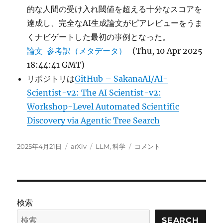
的な人間の受け入れ閾値を超える十分なスコアを
達成し、完全なAI生成論文がピアレビューをうま
くナビゲートした最初の事例となった。
論文
参考訳（メタデータ）
(Thu, 10 Apr 2025
18:44:41 GMT)
リポジトリは
GitHub – SakanaAI/AI-
Scientist-v2: The AI Scientist-v2:
Workshop-Level Automated Scientific
Discovery via Agentic Tree Search
投
カ
タ
Can
2025年4月21日
arXiv
LLM
,
科学
コメント
稿
テ
グ
LLM
日:
ゴ
feedback
リ
enhance
ー
review
quality?
検索
A
randomized
SEARCH