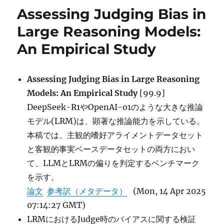
リ
Organized
Assessing Judging Bias in
ー
Literature
Synthesis
Large Reasoning Models:
with
An Empirical Study
Attribution,
Can
LLMs
Generate
Assessing Judging Bias in Large Reasoning
Tabular
Models: An Empirical Study
[99.9]
Summaries
DeepSeek-R1やOpenAI-o1のような大きな推論
of
Science
モデル(LRM)は、顕著な推論能力を示している。
Papers?
本稿では、主観的嗜好アライメントデータセット
Rethinking
と客観的事実ベースデータセットの両方におい
the
Evaluation
て、LLMとLRMの偏りを判定するベンチマーク
Protocol
を示す。
に
論文
参考訳（メタデータ）
(Mon, 14 Apr 2025
07:14:27 GMT)
LRMにおけるJudge時のバイアスに関する検証