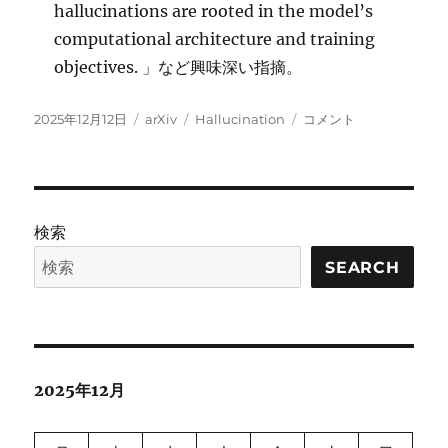
hallucinations are rooted in the model’s
computational architecture and training
objectives. 」など興味深い指摘。
投
カ
タ
H-
2025年12月12日
arXiv
Hallucination
コメント
稿
テ
グ
Neurons:
日:
ゴ
On
リ
the
ー
Existence,
Impact,
検索
and
Origin
SEARCH
of
Hallucination-
Associated
Neurons に
2025年12月