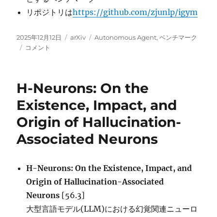
リポジトリは
https://github.com/zjunlp/igym
投
カ
タ
2025年12月12日
arXiv
Autonomous Agent
,
ベンチマーク
稿
InnoGym:
テ
グ
コメント
日:
Benchmarking
ゴ
the
リ
Innovation
ー
H-Neurons: On the
Potential
of
Existence, Impact, and
AI
Origin of Hallucination-
Agents に
Associated Neurons
H-Neurons: On the Existence, Impact, and
Origin of Hallucination-Associated
Neurons
[56.3]
大型言語モデル(LLM)における幻覚関連ニューロ