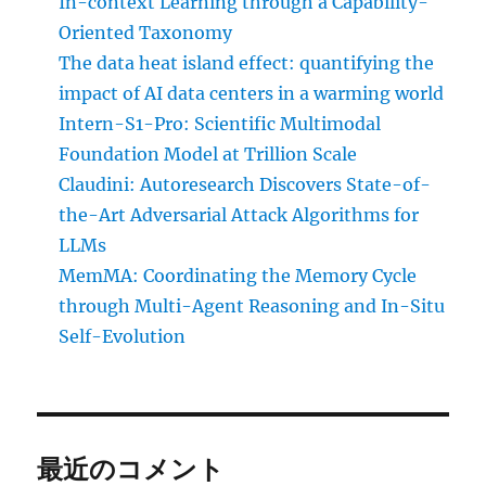
In-context Learning through a Capability-
Oriented Taxonomy
The data heat island effect: quantifying the
impact of AI data centers in a warming world
Intern-S1-Pro: Scientific Multimodal
Foundation Model at Trillion Scale
Claudini: Autoresearch Discovers State-of-
the-Art Adversarial Attack Algorithms for
LLMs
MemMA: Coordinating the Memory Cycle
through Multi-Agent Reasoning and In-Situ
Self-Evolution
最近のコメント