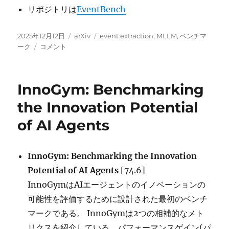
リポジトリは
EventBench
投
カ
タ
2025年12月12日
arXiv
event extraction
,
MLLM
,
ベンチマ
稿
EventBench:
テ
グ
ーク
コメント
日:
Towards
ゴ
Comprehensive
リ
Benchmarking
ー
InnoGym: Benchmarking
of
Event-
the Innovation Potential
based
of AI Agents
MLLMs
に
InnoGym: Benchmarking the Innovation
Potential of AI Agents
[74.6]
InnoGymはAIエージェントのイノベーションの
可能性を評価するために設計された最初のベンチ
マークである。 InnoGymは2つの相補的なメト
リクスを紹介している。パフォーマンスゲイン(パ