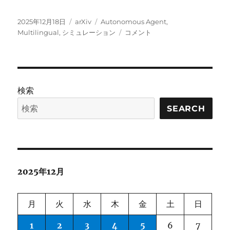
投
カ
タ
2025年12月18日
arXiv
Autonomous Agent
,
稿
テ
グ
MASim:
Multilingual
,
シミュレーション
コメント
日:
ゴ
Multilingual
リ
Agent-
ー
Based
Simulation
for
検索
Social
Science に
SEARCH
2025年12月
月
火
水
木
金
土
日
1
2
3
4
5
6
7