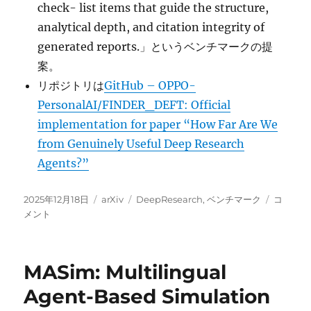
check- list items that guide the structure,
analytical depth, and citation integrity of
generated reports.」というベンチマークの提
案。
リポジトリは
GitHub – OPPO-
PersonalAI/FINDER_DEFT: Official
implementation for paper “How Far Are We
from Genuinely Useful Deep Research
Agents?”
投
カ
タ
How
2025年12月18日
arXiv
DeepResearch
,
ベンチマーク
コ
稿
テ
グ
Far
メント
日:
ゴ
Are
リ
We
ー
from
MASim: Multilingual
Genuine
Useful
Agent-Based Simulation
Deep