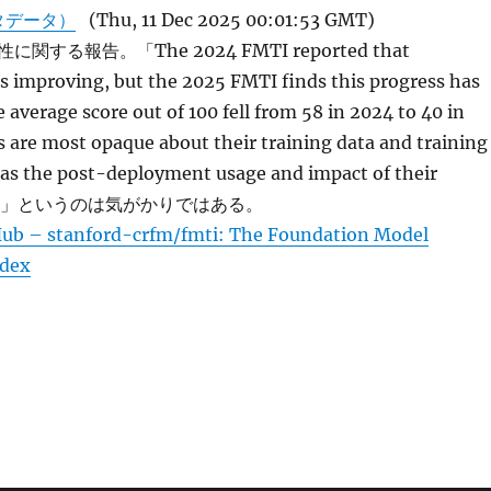
タデータ）
(Thu, 11 Dec 2025 00:01:53 GMT)
する報告。「The 2024 FMTI reported that
s improving, but the 2025 FMTI finds this progress has
 average score out of 100 fell from 58 in 2024 to 40 in
 are most opaque about their training data and training
 as the post-deployment usage and impact of their
odels.」というのは気がかりではある。
ub – stanford-crfm/fmti: The Foundation Model
ndex