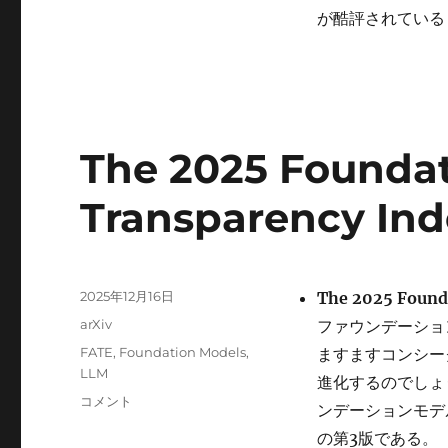
が酷評されている
The 2025 Founda
Transparency In
投
2025年12月16日
The 2025 Found
稿
カ
arXiv
ファウンデーショ
日:
テ
タ
FATE
,
Foundation Models
,
ますますコンシー
ゴ
グ
LLM
進化するのでしょうか? 
リ
The
コメント
ー
ンデーションモデ
2025
の第3版である。
Foundation