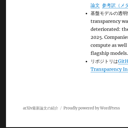
Model
論文
参考訳（メ
Transparency
基盤モデルの透明性に関
Index に
transparency wa
deteriorated: the
2025. Companies
compute as well
flagship m
リポジトリは
GitH
Transparency I
arXiv最新論文の紹介
Proudly powered by WordPress