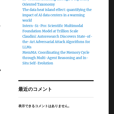
Oriented Taxonomy
The data heat island effect: quantifying the
impact of AI data centers in a warming
world
ー
Intern-S1-Pro: Scientific Multimodal
Foundation Model at Trillion Scale
Claudini: Autoresearch Discovers State-of-
the-Art Adversarial Attack Algorithms for
LLMs
MemMA: Coordinating the Memory Cycle
through Multi-Agent Reasoning and In-
Situ Self-Evolution
r
最近のコメント
表示できるコメントはありません。