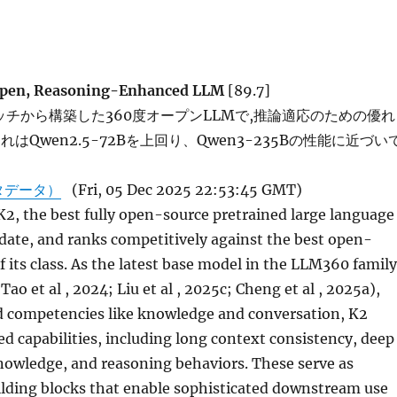
Open, Reasoning-Enhanced LLM
[89.7]
ラッチから構築した360度オープンLLMで,推論適応のための優れ
はQwen2.5-72Bを上回り、Qwen3-235Bの性能に近づい
タデータ）
(Fri, 05 Dec 2025 22:53:45 GMT)
2, the best fully open-source pretrained large language
date, and ranks competitively against the best open-
 its class. As the latest base model in the LLM360 family
 Tao et al , 2024; Liu et al , 2025c; Cheng et al , 2025a),
 competencies like knowledge and conversation, K2
d capabilities, including long context consistency, deep
owledge, and reasoning behaviors. These serve as
ilding blocks that enable sophisticated downstream use