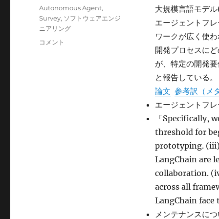
日:
テ
タ
Autonomous Agent
,
大規模言語モデル
ゴ
グ
Survey
,
ソフトウェアエンジ
エージェントフレ
リ
ニアリング
ー
ワークが広く使わ
An
コメント
開発プロセスにど
Empirical
Study
が、特定の開発要
of
と報告している。
Agent
論文
参考訳（メ
Developer
Practices
エージェントフレ
in
「Specifically, w
AI
threshold for be
Agent
Frameworks に
prototyping. (ii
LangChain are l
collaboration. 
across all frame
LangChain face
メンテナンスについて