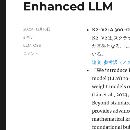
Enhanced LLM
投
2025年12月16日
K2-V2: A 360-
稿
カ
arXiv
K2-V2は,スク
日:
テ
タ
LLM
,
OSS
た基盤となる。 これ
ゴ
グ
K2-
コメント
いる。
リ
V2:
ー
論文
参考訳（メ
A
「We introduce K
360-
Open,
model (LLM) to 
Reasoning-
weight models of
Enhanced
(Liu et al , 2023;
LLM に
Beyond standard
provides advance
mathematical kn
foundational bu