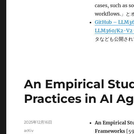
cases, such as 
workflows
GitHub – LLM360
LLM360/K2-V2 ·
タなども公開され
An Empirical Stu
Practices in AI 
投
2025年12月16日
An Empirical St
稿
カ
arXiv
Frameworks
[59