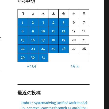
2025年12月
月
火
水
木
金
土
日
1
2
3
4
5
6
7
8
9
10
11
12
13
14
て
15
16
17
18
19
20
21
22
23
24
25
26
27
28
29
30
31
« 11月
1月 »
最近の投稿
UniICL: Systematizing Unified Multimodal
In-context Learning through a Capability-