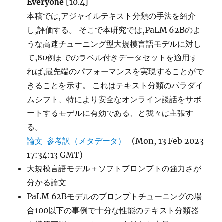
Everyone
[10.4]
本稿では,アジャイルテキスト分類の手法を紹介
し,評価する。 そこで本研究では,PaLM 62Bのよ
うな高速チューニング型大規模言語モデルに対し
て,80例までのラベル付きデータセットを適用す
れば,最先端のパフォーマンスを実現することがで
きることを示す。 これはテキスト分類のパラダイ
ムシフト、特により安全なオンライン談話をサポ
ートするモデルに有効である、と我々は主張す
る。
論文
参考訳（メタデータ）
(Mon, 13 Feb 2023
17:34:13 GMT)
大規模言語モデル＋ソフトプロンプトの強力さが
分かる論文
PaLM 62Bモデルのプロンプトチューニングの場
合100以下の事例で十分な性能のテキスト分類器