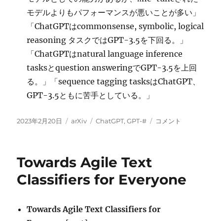
モデルよりもパフォーマンスが悪いことが多い」
「ChatGPTはcommonsense, symbolic, logical
reasoning タスクではGPT-3.5を下回る。」
「ChatGPTはnatural language inference
tasksとquestion answeringでGPT-3.5を上回
る。」「sequence tagging tasksはChatGPT、
GPT-3.5ともに苦手としている。」
投
カ
タ
今
2023年2月20日
arXiv
ChatGPT
,
GPT-#
コメント
稿
テ
グ
週
日:
ゴ
の
リ
ChatGPT
Towards Agile Text
ー
に
Classifiers for Everyone
Towards Agile Text Classifiers for