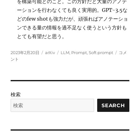
を構築可能とのこと。この方針だと大量のアノテ
ーションを行わなくても良く実用的。GPT-3.5な
どのfew shotも強力だが、頑張ればアノテーショ
ンできる量の情報を過不足なく使うという方針も
とても有望だと思う。
投
カ
タ
Towards
2023年2月20日
arXiv
LLM
,
Prompt
,
Soft prompt
コメ
稿
テ
グ
Agile
ント
日:
ゴ
Text
リ
Classifiers
ー
for
Everyone
に
検索
SEARCH