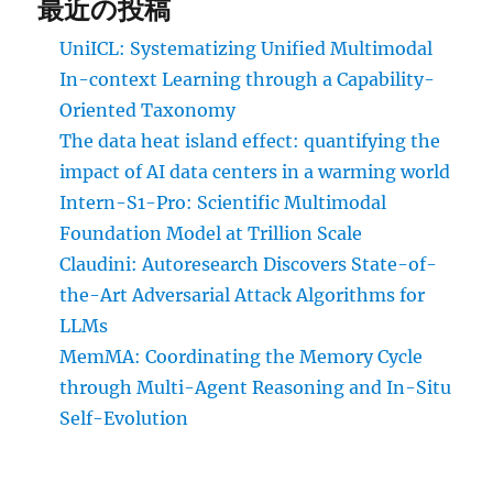
最近の投稿
UniICL: Systematizing Unified Multimodal
In-context Learning through a Capability-
Oriented Taxonomy
The data heat island effect: quantifying the
impact of AI data centers in a warming world
Intern-S1-Pro: Scientific Multimodal
Foundation Model at Trillion Scale
Claudini: Autoresearch Discovers State-of-
the-Art Adversarial Attack Algorithms for
LLMs
MemMA: Coordinating the Memory Cycle
through Multi-Agent Reasoning and In-Situ
Self-Evolution