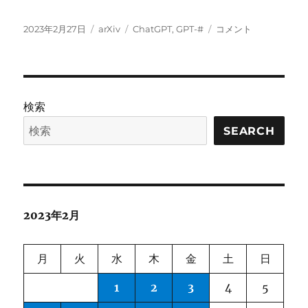
投
カ
タ
週
2023年2月27日
arXiv
ChatGPT
,
GPT-#
コメント
稿
テ
グ
間
日:
ゴ
ChatGPT
リ
に
ー
検索
SEARCH
2023年2月
月
火
水
木
金
土
日
1
2
3
4
5