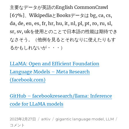
主要なデータが英語のEnglish CommonCrawl
[67%]、WikipediaとBooksデータは bg, ca, cs,
da, de, en, es, fr, hr, hu, it, nl, pl, pt, ro, ru, sl,
sr, sv, ukを使用とのことで日本語の性能は期待でき
なさそう。（他例を見るとそれなりに使えたりもす
るかもしれないが・・・）
LLaMA: Open and Efficient Foundation
Language Models – Meta Research
(facebook.com)
GitHub – facebookresearch/llama: Inference
code for LLaMA models
投
カ
タ
LLa
2023年2月27日
arXiv
gigantic language model
,
LLM
稿
テ
グ
に
コメント