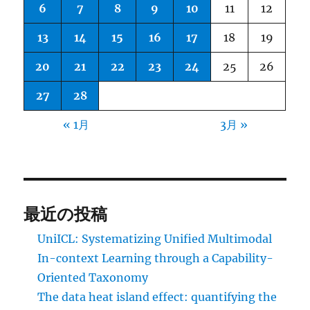
6
7
8
9
10
11
12
13
14
15
16
17
18
19
20
21
22
23
24
25
26
27
28
« 1月
3月 »
最近の投稿
UniICL: Systematizing Unified Multimodal
In-context Learning through a Capability-
Oriented Taxonomy
The data heat island effect: quantifying the