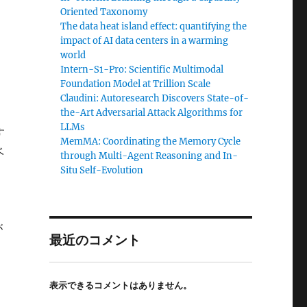
Oriented Taxonomy
The data heat island effect: quantifying the
impact of AI data centers in a warming
world
Intern-S1-Pro: Scientific Multimodal
Foundation Model at Trillion Scale
Claudini: Autoresearch Discovers State-of-
the-Art Adversarial Attack Algorithms for
LLMs
す
MemMA: Coordinating the Memory Cycle
ベ
through Multi-Agent Reasoning and In-
Situ Self-Evolution
が
最近のコメント
表示できるコメントはありません。