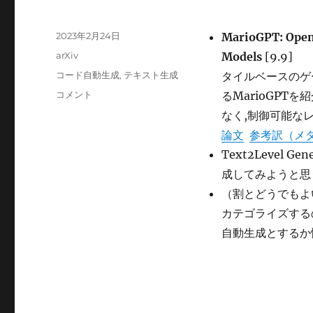
投
2023年2月24日
MarioGPT: Open
稿
カ
arXiv
Models
[9.9]
日:
テ
タ
コード自動生成
,
テキスト生成
タイルベースのゲ
ゴ
グ
MarioGPT
コメント
るMarioGPT
リ
に
ー
なく,制御可能な
論文
参考訳（メ
Text2Level
成してみようと思
（割とどうでもよ
カテゴライズする
自動生成とするか