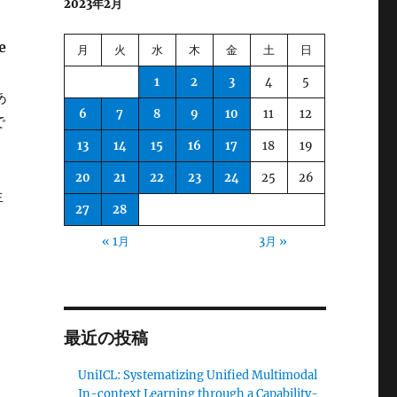
2023年2月
e
月
火
水
木
金
土
日
1
2
3
4
5
あ
6
7
8
9
10
11
12
で
13
14
15
16
17
18
19
20
21
22
23
24
25
26
生
27
28
« 1月
3月 »
最近の投稿
UniICL: Systematizing Unified Multimodal
In-context Learning through a Capability-