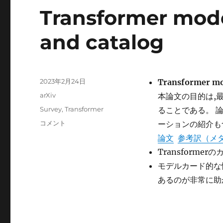
Transformer mode
and catalog
投
2023年2月24日
Transformer mod
稿
カ
arXiv
本論文の目的は,最
日:
テ
タ
Survey
,
Transformer
ることである。 論
ゴ
グ
Transformer
コメント
ーションの紹介も
リ
models:
ー
論文
参考訳（メ
an
Transformer
introduction
and
モデルカード的な情報が
catalog に
あるのが非常に助