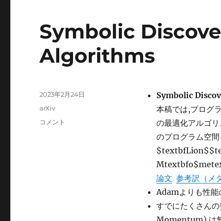
Symbolic Discove
Algorithms
投
2023年2月24日
Symbolic Discov
稿
カ
arXiv
本稿では,プログ
日:
テ
Symbolic
コメント
の最適化アルゴリ
ゴ
Discovery
のプログラム空間
リ
of
ー
$textbfLion$$t
Optimization
Algorithms
Mtextbfo$mete
に
論文
参考訳（メ
Adamよりも性
すでにたくさんの突っ
Momentum)