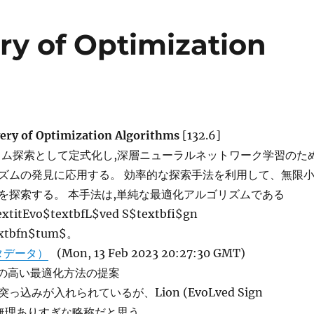
ry of Optimization
ery of Optimization Algorithms
[132.6]
ラム探索として定式化し,深層ニューラルネットワーク学習のた
ズムの発見に応用する。 効率的な探索手法を利用して、無限
を探索する。 本手法は,単純な最適化アルゴリズムである
extitEvo$textbfL$ved S$textbfi$gn
xtbfn$tum$。
タデータ）
(Mon, 13 Feb 2023 20:27:30 GMT)
能の高い最適化方法の提案
込みが入れられているが、Lion (EvoLved Sign
 は無理ありすぎな略称だと思う