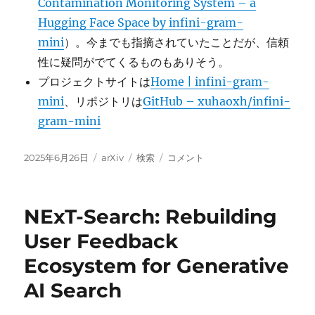
Contamination Monitoring System – a
Hugging Face Space by infini-gram-
mini
）。今までも指摘されていたことだが、信頼
性に疑問がでてくるものもありそう。
プロジェクトサイトは
Home | infini-gram-
mini
、リポジトリは
GitHub – xuhaoxh/infini-
gram-mini
投
カ
タ
Infini-
2025年6月26日
arXiv
検索
コメント
稿
テ
グ
gram
日:
ゴ
mini:
リ
Exact
NExT-Search: Rebuilding
ー
n-
gram
User Feedback
Search
Ecosystem for Generative
at
the
AI Search
Internet
Scale