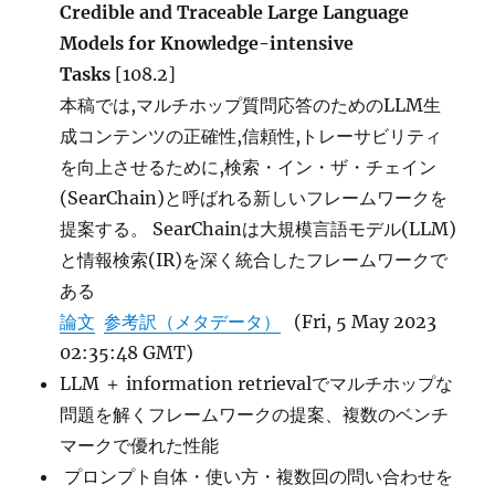
Credible and Traceable Large Language
Card,
Baichuan
Models for Knowledge-intensive
Alignment
Tasks
[108.2]
Technical
本稿では,マルチホップ質問応答のためのLLM生
Report
に
成コンテンツの正確性,信頼性,トレーサビリティ
を向上させるために,検索・イン・ザ・チェイン
(SearChain)と呼ばれる新しいフレームワークを
提案する。 SearChainは大規模言語モデル(LLM)
と情報検索(IR)を深く統合したフレームワークで
ある
論文
参考訳（メタデータ）
(Fri, 5 May 2023
02:35:48 GMT)
LLM ＋ information retrievalでマルチホップな
問題を解くフレームワークの提案、複数のベンチ
マークで優れた性能
プロンプト自体・使い方・複数回の問い合わせを