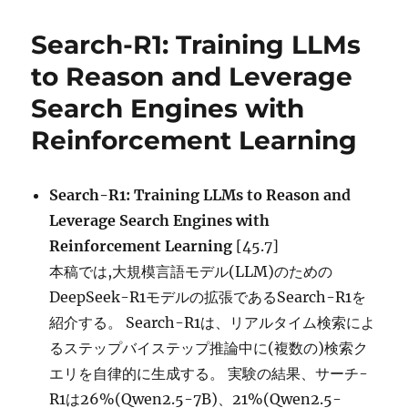
日:
ゴ
Rebuilding
リ
User
Search-R1: Training LLMs
ー
Feedback
Ecosystem
to Reason and Leverage
for
Search Engines with
Generative
AI
Reinforcement Learning
Search
に
Search-R1: Training LLMs to Reason and
Leverage Search Engines with
Reinforcement Learning
[45.7]
本稿では,大規模言語モデル(LLM)のための
DeepSeek-R1モデルの拡張であるSearch-R1を
紹介する。 Search-R1は、リアルタイム検索によ
るステップバイステップ推論中に(複数の)検索ク
エリを自律的に生成する。 実験の結果、サーチ-
R1は26%(Qwen2.5-7B)、21%(Qwen2.5-