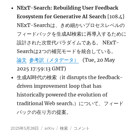
with
NExT-Search: Rebuilding User Feedback
FM-
Index
Ecosystem for Generative AI Search
[108.4]
に
NExT-Searchは、きめ細かいプロセスレベルの
フィードバックを生成AI検索に再導入するために
設計された次世代パラダイムである。 NExT-
Searchは2つの補完モードを統合している。
論文
参考訳（メタデータ）
(Tue, 20 May
2025 17:59:13 GMT)
生成AI時代の検索（it disrupts the feedback-
driven improvement loop that has
historically powered the evolution of
traditional Web search.）について、フィード
バックの在り方の提案。
投
カ
タ
NExT-
2025年5月28日
arXiv
検索
コメント
稿
テ
グ
Search: