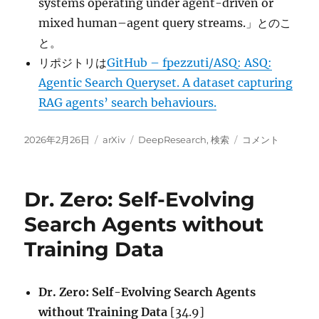
systems operating under agent-driven or
mixed human–agent query streams.」とのこ
と。
リポジトリは
GitHub – fpezzuti/ASQ: ASQ:
Agentic Search Queryset. A dataset capturing
RAG agents’ search behaviours.
投
カ
タ
A
2026年2月26日
arXiv
DeepResearch
,
検索
コメント
稿
テ
グ
Picture
日:
ゴ
of
リ
Agentic
Dr. Zero: Self-Evolving
ー
Search に
Search Agents without
Training Data
Dr. Zero: Self-Evolving Search Agents
without Training Data
[34.9]