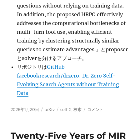
questions without relying on training data.
In addition, the proposed HRPO effectively
addresses the computational bottlenecks of
multi-turn tool use, enabling efficient
training by clustering structurally similar
queries to estimate advantages.」とproposer
とsolverを分けるアプローチ。
リポジトリは
GitHub –
facebookresearch/drzero: Dr. Zero Self-
Evolving Search Agents without Training
Data
投
カ
タ
Dr.
2026年1月20日
arXiv
self-X
,
検索
コメント
稿
テ
グ
Zero:
日:
ゴ
Self-
リ
Evolving
Twenty-Five Years of MIR
ー
Search