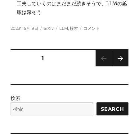
工夫していくのはまだまだ続きそうで、LLMの鉱
脈は深そう
投
カ
タ
SearChain:
2023年5月19日
arXiv
LLM
,
検索
コメント
稿
テ
グ
Search-
日:
ゴ
in-
リ
the-
ー
Chain
投
固定ページ
1
に
次の
稿
ペー
ジ
の
検索
ペ
SEARCH
ー
ジ