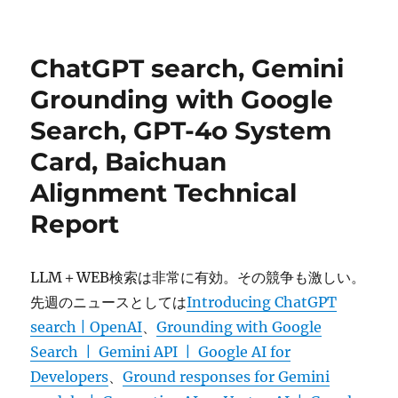
稿
テ
グ
Retrieval
日:
ゴ
for
リ
Book
ChatGPT search, Gemini
ー
search
に
Grounding with Google
Search, GPT-4o System
Card, Baichuan
Alignment Technical
Report
LLM＋WEB検索は非常に有効。その競争も激しい。
先週のニュースとしては
Introducing ChatGPT
search | OpenAI
、
Grounding with Google
Search | Gemini API | Google AI for
Developers
、
Ground responses for Gemini