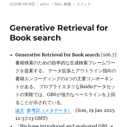
投
カ
タ
Search-
2025年3月19日
arXiv
RAG
,
検索
コメント
稿
テ
グ
R1:
日:
ゴ
Training
リ
LLMs
Generative Retrieval for
ー
to
Reason
Book search
and
Leverage
Search
Generative Retrieval for Book search
[106.7]
Engines
書籍検索のための効率的な生成検索フレームワー
with
Reinforcement
クを提案する。 データ拡張とアウトライン指向の
Learning
書籍エンコーディングの2つの主要コンポーネン
に
トがある。 プロプライエタリなBaiduデータセッ
トの実験では、GBSが強力なベースラインを上回
ることが示されている。
論文
参考訳（メタデータ）
(Sun, 19 Jan 2025
12:57:13 GMT)
「We have introduced and evaluated GBS, a