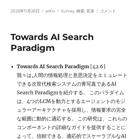
投
カ
タ
Twenty-
2025年11月26日
arXiv
Survey
,
検索
,
音楽
コメント
稿
テ
グ
Five
日:
ゴ
Years
リ
of
Towards AI Search
ー
MIR
Research:
Paradigm
Achievements,
Practices,
Evaluations,
Towards AI Search Paradigm
[42.6]
and
我々は,人間の情報処理と意思決定をエミュレート
Future
Challenges に
できる次世代検索システムの青写真であるAI
Search Paradigmを紹介する。 このパラダイム
は、4つのLCMを動力とするエージェントのモジ
ュラーアーキテクチャを採用し、情報要求の完全
な範囲に動的に適応する。 この研究は、これらの
コンポーネントの詳細なガイドを提供することに
よって、信頼できる、適応的でスケーラブルなAI