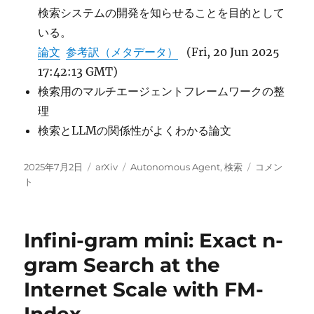
検索システムの開発を知らせることを目的として
いる。
論文
参考訳（メタデータ）
(Fri, 20 Jun 2025
17:42:13 GMT)
検索用のマルチエージェントフレームワークの整
理
検索とLLMの関係性がよくわかる論文
投
カ
タ
Towards
2025年7月2日
arXiv
Autonomous Agent
,
検索
コメン
稿
テ
グ
AI
ト
日:
ゴ
Search
リ
Paradigm に
ー
Infini-gram mini: Exact n-
gram Search at the
Internet Scale with FM-