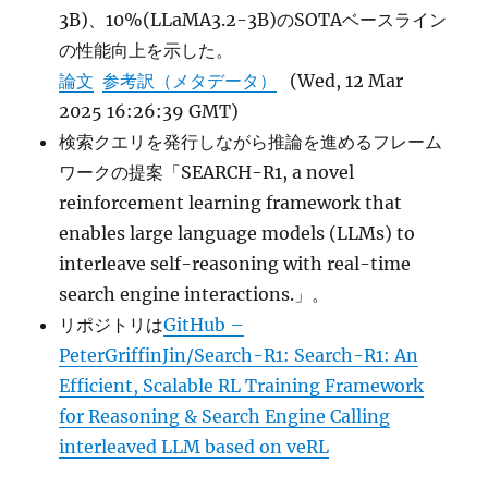
3B)、10%(LLaMA3.2-3B)のSOTAベースライン
の性能向上を示した。
論文
参考訳（メタデータ）
(Wed, 12 Mar
2025 16:26:39 GMT)
検索クエリを発行しながら推論を進めるフレーム
ワークの提案「SEARCH-R1, a novel
reinforcement learning framework that
enables large language models (LLMs) to
interleave self-reasoning with real-time
search engine interactions.」。
リポジトリは
GitHub –
PeterGriffinJin/Search-R1: Search-R1: An
Efficient, Scalable RL Training Framework
for Reasoning & Search Engine Calling
interleaved LLM based on veRL