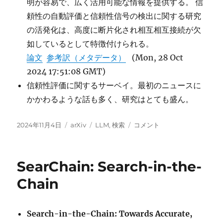
明が容易で、広く活用可能な情報を提供する。 信
頼性の自動評価と信頼性信号の検出に関する研究
の活発化は、高度に断片化され相互相互接続が欠
如しているとして特徴付けられる。
論文
参考訳（メタデータ）
(Mon, 28 Oct
2024 17:51:08 GMT)
信頼性評価に関するサーベイ。最初のニュースに
かかわるような話も多く、研究はとても盛ん。
投
カ
タ
ChatGPT
2024年11月4日
arXiv
LLM
,
検索
コメント
稿
テ
グ
search,
日:
ゴ
Gemini
リ
Grounding
SearChain: Search-in-the-
ー
with
Google
Chain
Search,
GPT-
4o
Search-in-the-Chain: Towards Accurate,
System