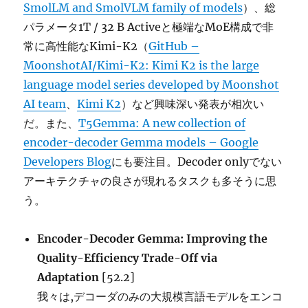
SmolLM and SmolVLM family of models
）、総
パラメータ1T / 32 B Activeと極端なMoE構成で非
常に高性能なKimi-K2（
GitHub –
MoonshotAI/Kimi-K2: Kimi K2 is the large
language model series developed by Moonshot
AI team
、
Kimi K2
）など興味深い発表が相次い
だ。また、
T5Gemma: A new collection of
encoder-decoder Gemma models – Google
Developers Blog
にも要注目。Decoder onlyでない
アーキテクチャの良さが現れるタスクも多そうに思
う。
Encoder-Decoder Gemma: Improving the
Quality-Efficiency Trade-Off via
Adaptation
[52.2]
我々は,デコーダのみの大規模言語モデルをエンコ