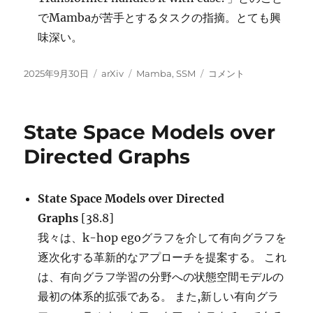
でMambaが苦手とするタスクの指摘。とても興
味深い。
投
カ
タ
Achilles’
2025年9月30日
arXiv
Mamba
,
SSM
コメント
稿
テ
グ
Heel
日:
ゴ
of
リ
Mamba:
State Space Models over
ー
Essential
difficulties
Directed Graphs
of
the
Mamba
State Space Models over Directed
architecture
Graphs
[38.8]
demonstrated
by
我々は、k-hop egoグラフを介して有向グラフを
synthetic
逐次化する革新的なアプローチを提案する。 これ
data
は、有向グラフ学習の分野への状態空間モデルの
に
最初の体系的拡張である。 また,新しい有向グラ