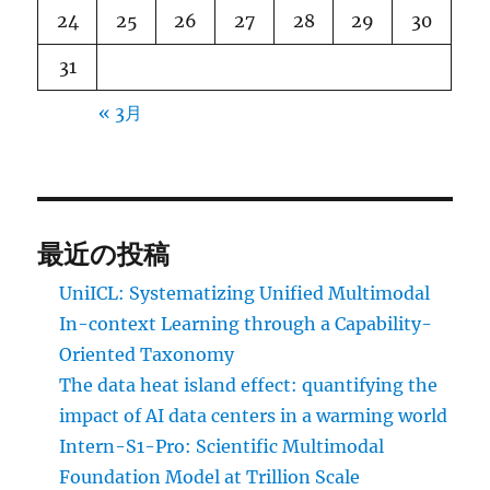
24
25
26
27
28
29
30
31
« 3月
最近の投稿
UniICL: Systematizing Unified Multimodal
In-context Learning through a Capability-
Oriented Taxonomy
The data heat island effect: quantifying the
impact of AI data centers in a warming world
Intern-S1-Pro: Scientific Multimodal
Foundation Model at Trillion Scale