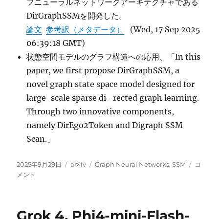
フニューラルネットワークアーキテクチャである
DirGraphSSMを開発した。
論文
参考訳（メタデータ）
(Wed, 17 Sep 2025
06:39:18 GMT)
状態空間モデルのグラフ構造への応用、「In this
paper, we first propose DirGraphSSM, a
novel graph state space model designed for
large-scale sparse di- rected graph learning.
Through two innovative components,
namely DirEgo2Token and Digraph SSM
Scan.」
投
カ
タ
State
2025年9月29日
arXiv
Graph Neural Networks
,
SSM
コ
稿
テ
グ
Space
メント
日:
ゴ
Models
リ
over
ー
Directe
Grok 4, Phi4-mini-Flash-
Graphs