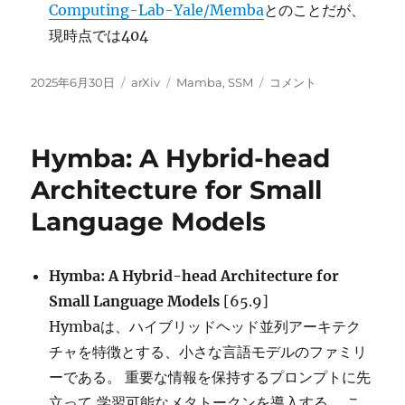
Computing-Lab-Yale/Memba
とのことだが、
現時点では404
投
カ
タ
Routing
2025年6月30日
arXiv
Mamba
,
SSM
コメント
稿
テ
グ
Mamba,
日:
ゴ
Memba
リ
に
Hymba: A Hybrid-head
ー
Architecture for Small
Language Models
Hymba: A Hybrid-head Architecture for
Small Language Models
[65.9]
Hymbaは、ハイブリッドヘッド並列アーキテク
チャを特徴とする、小さな言語モデルのファミリ
ーである。 重要な情報を保持するプロンプトに先
立って,学習可能なメタトークンを導入する。 こ