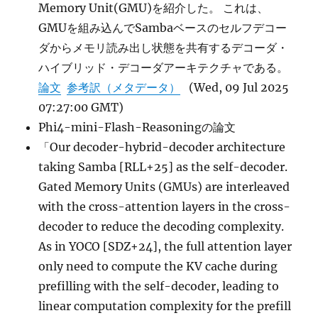
Memory Unit(GMU)を紹介した。 これは、
GMUを組み込んでSambaベースのセルフデコー
ダからメモリ読み出し状態を共有するデコーダ・
ハイブリッド・デコーダアーキテクチャである。
論文
参考訳（メタデータ）
(Wed, 09 Jul 2025
07:27:00 GMT)
Phi4-mini-Flash-Reasoningの論文
「Our decoder-hybrid-decoder architecture
taking Samba [RLL+25] as the self-decoder.
Gated Memory Units (GMUs) are interleaved
with the cross-attention layers in the cross-
decoder to reduce the decoding complexity.
As in YOCO [SDZ+24], the full attention layer
only need to compute the KV cache during
prefilling with the self-decoder, leading to
linear computation complexity for the prefill