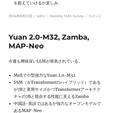
を超えていけるか楽しみ。
投
カ
タ
A
2024年8月20日
arXiv
Mamba
,
SSM
,
Survey
コメント
稿
テ
グ
Survey
日:
ゴ
of
リ
Mamba に
Yuan 2.0-M32, Zamba,
ー
MAP-Neo
今週も興味深いLLMが発表されている。
MoEで小型強力なYuan 2.0-M32
SSM（＆Transformerのハイブリッド）である
が7Bと実用サイズかつTransformerアーキテク
チャの7Bと競合する性能に見えるZamba
中国語-英語ではあるが強力なオープンモデルで
あるMAP-Neo