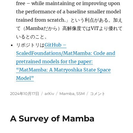
free – while maintaining or improving upon
the performance of a baseline smaller model
trained from scratch.」という利点がある。加え
て（Mambaだから）高解像度ではViTより優れて
いるとのこと。
リポジトリは
GitHub –
ScaledFoundations/MatMamba: Code and
pretrained models for the paper:
“MatMamba: A Matryoshka State Space
Model”
投
カ
タ
MatMamba:
2024年10月17日
arXiv
Mamba
,
SSM
コメント
稿
テ
グ
A
日:
ゴ
Matryoshka
リ
State
A Survey of Mamba
ー
Space
Model
に