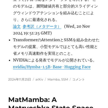
のモデルは、層間鍵値共有と部分的スライディン
グウィンドウアテンションを組み込むことによ
り、さらに最適化される。
論文
参考訳（メタデータ）
(Wed, 20 Nov
2024 19:51:25 GMT)
TransformerのAttentionとSSMを組み合わせた
モデルの提案、小型モデルではとても高い性能と
省メモリ高速動作を実現とのこと。
NVIDIAによる発表でモデルが公開されている。
nvidia/Hymba-1.5B-Base · Hugging Face
投
カ
タ
Hymba:
2024年11月25日
arXiv
Mamba
,
SSM
コメント
稿
テ
グ
A
日:
ゴ
Hybrid-
リ
head
MatMamba: A
ー
Architecture
for