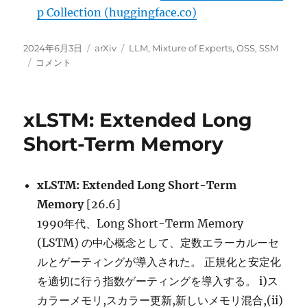
p Collection (huggingface.co)
投
カ
タ
2024年6月3日
arXiv
LLM
,
Mixture of Experts
,
OSS
,
SSM
稿
Yuan
テ
グ
コメント
日:
2.0-
ゴ
M32,
リ
Zamba,
ー
xLSTM: Extended Long
MAP-
Neo
Short-Term Memory
に
xLSTM: Extended Long Short-Term
Memory
[26.6]
1990年代、Long Short-Term Memory
(LSTM) の中心概念として、定数エラーカルーセ
ルとゲーティングが導入された。 正規化と安定化
を適切に行う指数ゲーティングを導入する。 i)ス
カラーメモリ,スカラー更新,新しいメモリ混合,(ii)