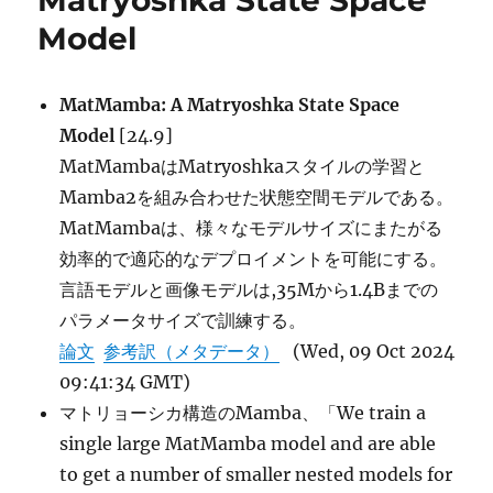
Matryoshka State Space
Small
Model
Language
Models に
MatMamba: A Matryoshka State Space
Model
[24.9]
MatMambaはMatryoshkaスタイルの学習と
Mamba2を組み合わせた状態空間モデルである。
MatMambaは、様々なモデルサイズにまたがる
効率的で適応的なデプロイメントを可能にする。
言語モデルと画像モデルは,35Mから1.4Bまでの
パラメータサイズで訓練する。
論文
参考訳（メタデータ）
(Wed, 09 Oct 2024
09:41:34 GMT)
マトリョーシカ構造のMamba、「We train a
single large MatMamba model and are able
to get a number of smaller nested models for