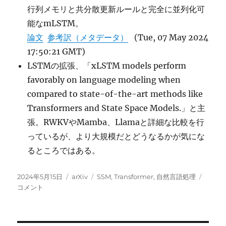
行列メモリと共分散更新ルールと完全に並列化可
能なmLSTM。
論文
参考訳（メタデータ）
(Tue, 07 May 2024
17:50:21 GMT)
LSTMの拡張、「xLSTM models perform
favorably on language modeling when
compared to state-of-the-art methods like
Transformers and State Space Models.」と主
張。RWKVやMamba、Llamaと詳細な比較を行
っているが、より大規模だとどうなるかが気にな
るところではある。
投
カ
タ
xLSTM
2024年5月15日
arXiv
SSM
,
Transformer
,
自然言語処理
稿
テ
グ
Exten
コメント
日:
ゴ
Long
リ
Short-
ー
Term