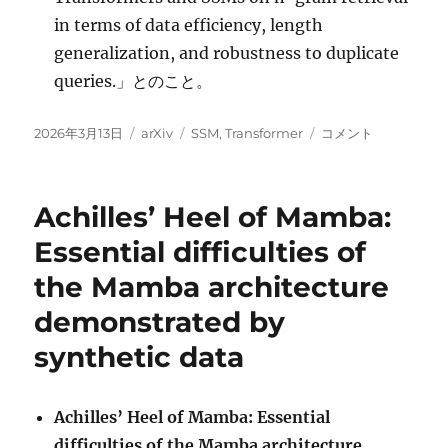
in terms of data efficiency, length
generalization, and robustness to duplicate
queries.」とのこと。
投
カ
タ
Retrievit:
2026年3月13日
arXiv
SSM
,
Transformer
コメント
稿
テ
グ
In-
日:
ゴ
context
リ
Retrieval
Achilles’ Heel of Mamba:
ー
Capabilities
of
Essential difficulties of
Transformers,
the Mamba architecture
State
Space
demonstrated by
Models,
and
synthetic data
Hybrid
Architectures に
Achilles’ Heel of Mamba: Essential
difficulties of the Mamba architecture