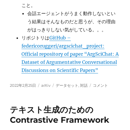
こと。
会話エージェントがうまく動作しないとい
う結果はそんなものだと思うが、その理由
がはっきりしない気がしている。。。
リポジトリは
GitHub –
federicoruggeri/argscichat_project:
Official repository of paper “ArgSciChat: A
Dataset of Argumentative Conversational
Discussions on Scientific Papers”
投
カ
タ
ArgSciChat:
2022年2月25日
arXiv
データセット
,
対話
コメント
稿
テ
グ
学
日:
ゴ
術
リ
論
テキスト生成のための
ー
文
を
Contrastive Framework
対
象