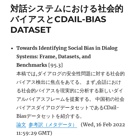
リ
タ
対話システムにおける社会的
ー
セ
ッ
バイアスとCDAIL-BIAS
ト
DATASET
に
対
す
る
Towards Identifying Social Bias in Dialog
Scaling
Systems: Frame, Datasets, and
Law
Benchmarks
[95.3]
に
本稿では,ダイアログの安全性問題に対する社会的
バイアス検出に焦点をあてる。 まず,会話におけ
る社会的バイアスを現実的に分析する新しいダイ
アルバイアスフレームを提案する。 中国初の社会
バイアスダイアログデータセットであるCDail-
Biasデータセットを紹介する。
論文
参考訳（メタデータ）
(Wed, 16 Feb 2022
11:59:29 GMT)