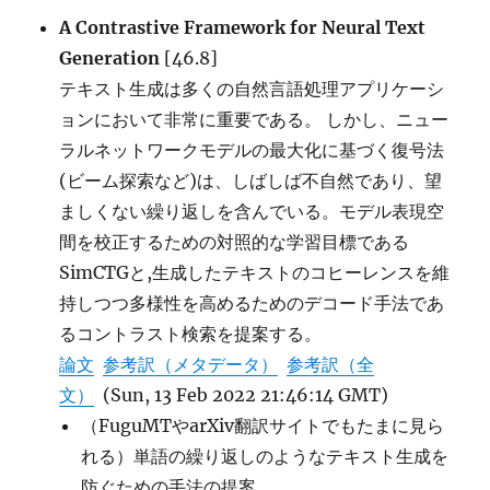
と
A Contrastive Framework for Neural Text
し
Generation
[46.8]
た
議
テキスト生成は多くの自然言語処理アプリケーシ
論
ョンにおいて非常に重要である。 しかし、ニュー
対
ラルネットワークモデルの最大化に基づく復号法
話
デ
(ビーム探索など)は、しばしば不自然であり、望
ー
ましくない繰り返しを含んでいる。モデル表現空
タ
間を校正するための対照的な学習目標である
セ
ッ
SimCTGと,生成したテキストのコヒーレンスを維
ト
持しつつ多様性を高めるためのデコード手法であ
に
るコントラスト検索を提案する。
論文
参考訳（メタデータ）
参考訳（全
文）
(Sun, 13 Feb 2022 21:46:14 GMT)
（FuguMTやarXiv翻訳サイトでもたまに見ら
れる）単語の繰り返しのようなテキスト生成を
防ぐための手法の提案。