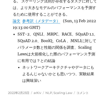
る。 スケーリング法則が存在するタスクに対して
は、より大きなモデルのパフォーマンスを予測す
るために使用することができる。
論文
参考訳（メタデータ）
(Sun, 13 Feb 2022
19:13:00 GMT)
SST-2、QNLI、MRPC、RACE、SQuAD 1.1、
SQuAD 2.0、BoolQ、CoLA 、MNLIに対して
パラメータ数と性能の関係を調査、Scaling
Lawsは大規模化した際のパフォーマンス予測
に有用では？との結論
ネットワークアーキテクチャやデータにも
よるんじゃないかとも思いつつ、実験結果
は興味深い
投
カ
タ
NLP
2022年2月23日
arXiv
NLP
,
Scaling Law
コメント
稿
テ
グ
デ
日:
ゴ
ー