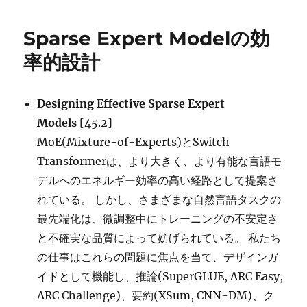
日:
ゴ
Learning
リ
の
Sparse Expert Modelの効
ー
サ
ー
率的設計
ベ
イ
に
Designing Effective Sparse Expert
Models
[45.2]
MoE(Mixture-of-Experts)とSwitch
Transformerは、より大きく、より有能な言語モ
デルへのエネルギー効率の高い経路として提案さ
れている。 しかし、さまざまな自然言語タスクの
最先端化は、微調整中にトレーニングの不安定さ
と不確実な品質によって妨げられている。 私たち
の仕事はこれらの問題に焦点を当て、デザインガ
イドとして機能し、推論(SuperGLUE, ARC Easy,
ARC Challenge)、要約(XSum, CNN-DM)、ク