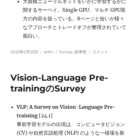
大規模ニューラルネットをいかに学習するかに
関するサーベイ。Single GPU、マルチ GPU双
方の内容を扱っている。8ページと短いが様々
なアプローチとトレードオフが整理されていて
面白い。
投
カ
タ
Large
2022年2月25日
arXiv
Survey
,
効率性
コメント
稿
テ
グ
Scale
日:
ゴ
Neural
リ
Network
Vision-Language Pre-
ー
Training
の
trainingのSurvey
サ
ー
ベ
VLP: A Survey on Vision-Language Pre-
イ
training
[24.1]
に
事前学習モデルの出現は、コンピュータビジョン
(CV) や自然言語処理 (NLP) のような一様場を新