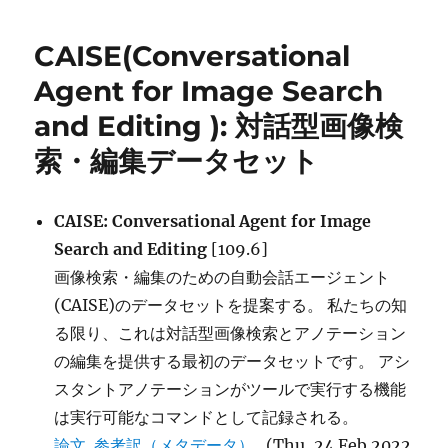
リ
の
ー
効
CAISE(Conversational
率
的
Agent for Image Search
設
and Editing ): 対話型画像検
計
に
索・編集データセット
CAISE: Conversational Agent for Image
Search and Editing
[109.6]
画像検索・編集のための自動会話エージェント
(CAISE)のデータセットを提案する。 私たちの知
る限り、これは対話型画像検索とアノテーション
の編集を提供する最初のデータセットです。 アシ
スタントアノテーションがツールで実行する機能
は実行可能なコマンドとして記録される。
論文
参考訳（メタデータ）
(Thu, 24 Feb 2022