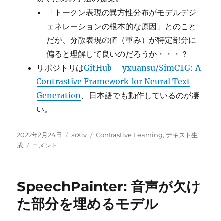
「トークン表現の異方性分布がモデルデジ
ェネレーションの根本的な原因」とのこと
だが、分散表現の値（重み）が特定部分に
偏ると理解して良いのだろうか・・・？
リポジトリは
GitHub – yxuansu/SimCTG: A
Contrastive Framework for Neural Text
Generation
、日本語でも動作しているのが凄
い。
投
カ
タ
2022年2月24日
arXiv
Contrastive Learning
,
テキスト生
稿
テ
テ
グ
成
コメント
日:
キ
ゴ
ス
リ
ト
ー
SpeechPainter: 音声が欠け
生
成
た部分を埋めるモデル
の
た