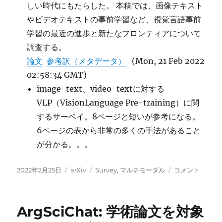
しい時代にもたらした。 本稿では、画像テキスト
やビデオテキストの事前学習など、視覚言語事前
学習の最近の進歩と新たなフロンティアについて
調査する。
論文
参考訳（メタデータ）
(Mon, 21 Feb 2022
02:58:34 GMT)
image-text、video-textに対する
VLP（VisionLanguage Pre-training）に関
するサーベイ。8ページと短いが参考になる。
6ページの表から非常の多くの手法があること
が分かる。。。
投
カ
タ
Vision-
2022年2月25日
arXiv
Survey
,
マルチモーダル
コメント
稿
テ
グ
Language
日:
ゴ
Pre-
リ
training
ArgSciChat: 学術論文を対象
ー
の
Survey