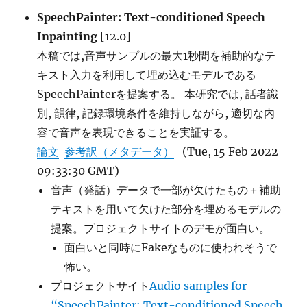
め
SpeechPainter: Text-conditioned Speech
の
Inpainting
[12.0]
Contrastive
Framework
本稿では,音声サンプルの最大1秒間を補助的なテ
に
キスト入力を利用して埋め込むモデルである
SpeechPainterを提案する。 本研究では, 話者識
別, 韻律, 記録環境条件を維持しながら, 適切な内
容で音声を表現できることを実証する。
論文
参考訳（メタデータ）
(Tue, 15 Feb 2022
09:33:30 GMT)
音声（発話）データで一部が欠けたもの＋補助
テキストを用いて欠けた部分を埋めるモデルの
提案。プロジェクトサイトのデモが面白い。
面白いと同時にFakeなものに使われそうで
怖い。
プロジェクトサイト
Audio samples for
“SpeechPainter: Text-conditioned Speech