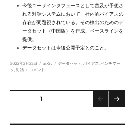
今後ユーザインタフェースとして普及が予想さ
れる対話システムにおいて、社内的バイアスの
存在が問題視されている。その検出のためのデ
ータセット（中国版）を作成、ベースラインを
提供。
データセットは今後公開予定とのこと。
投
カ
タ
2022年2月22日
arXiv
データセット
,
バイアス
,
ベンチマー
稿
対
テ
グ
ク
,
対話
コメント
日:
話
ゴ
シ
リ
ス
ー
テ
投
固定ページ
1
ム
に
次の
稿
お
ペー
け
ジ
の
る
社