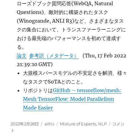
ローズドブック質問応答(WebQA, Natural
Questions)、敵対的に構築されたタスク
(Winogrande, ANLI R3)など、さまざまなタス
クの集合において、トランスファーラーニングに
おける最先端のパフォーマンスを初めて達成す
る。
論文
参考訳（メタデータ）
(Thu, 17 Feb 2022
21:39:10 GMT)
大規模スパースモデルの不安定さを解消、様々
なタスクでSoTAとのこと。
リポジトリは
GitHub – tensorflow/mesh:
Mesh TensorFlow: Model Parallelism
Made Easier
投
カ
タ
Sparse
2022年2月28日
arXiv
Mixture of Experts
,
NLP
コメン
稿
テ
グ
Expert
ト
日:
ゴ
Model