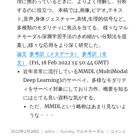
理に携わっているときに、よりよく理解し、分析
するのに役立つ。 本稿では,画像,ビデオ,テキス
ト,音声,身体ジェスチャー,表情,生理的信号など,
多種類のモダリティに焦点を当てる。 様々なマル
チモーダル深層学習手法のきめ細かい分類法を提
案し,様々な応用をより深く研究した。
論文
参考訳（メタデータ）
参考訳（全
文）
(Fri, 18 Feb 2022 13:50:44 GMT)
近年非常に流行しているMMDL (MultiModal
Deep Learning)のサーベイ。多様なモダリテ
ィをサーベイ対象にしており力作。概要を知る
にはとても良い資料な気がする。
ただ、MMDLという略称はあまり見ないよ
うな・・・
投
カ
タ
Multimodal
2022年2月28日
arXiv
Survey
,
マルチモーダル
コメント
稿
テ
グ
Deep