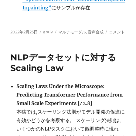
Inpainting”
にサンプルが存在
投
カ
タ
SpeechPainte
2022年2月23日
arXiv
マルチモーダル
,
音声合成
コメント
稿
テ
グ
音
日:
ゴ
声
リ
が
NLPデータセットに対する
ー
欠
け
Scaling Law
た
部
分
Scaling Laws Under the Microscope:
を
Predicting Transformer Performance from
埋
め
Small Scale Experiments
[42.8]
る
本稿では,スケーリング法則がモデル開発の促進に
モ
有効かどうかを考察する。 スケーリング法則は、
デ
ル
いくつかのNLPタスクにおいて微調整時に現れ
に