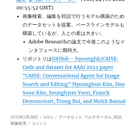
00:55:52 GMT)
画像検索、編集を対話で行うモデル構築のため
のデータセットを提案。ベースラインモデルも
構築しているが、人との差は大きい。
Adobe Researchの論文で今後このようなイ
ンタフェースに期待大。
リポジトリは
GitHub – hyounghk/CAISE:
Code and dataset for AAAI 2022 paper
“CAISE: Conversational Agent for Image
Search and Editing” Hyounghun Kim, Doo
Soon Kim, Seunghyun Yoon, Franck
Dernoncourt, Trung Bui, and Mohit Bansal
投
カ
タ
2022年2月28日
arXiv
データセット
,
マルチモーダル
,
対話
,
稿
CAISE(Conversational
テ
グ
画像処理
コメント
日:
Agent
ゴ
for
リ