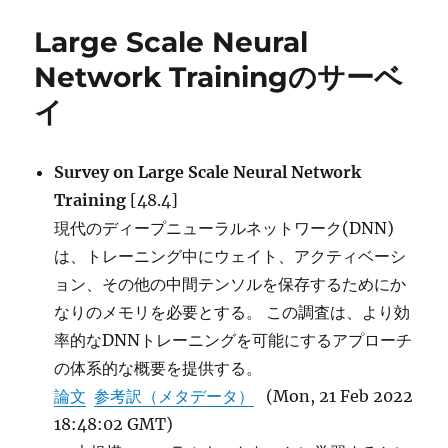
Image
ー
Large Scale Neural
Search
and
Network Trainingのサーベ
Editing ):
イ
対
話
型
画
Survey on Large Scale Neural Network
像
Training
[48.4]
検
現代のディープニューラルネットワーク(DNN)
索・
編
は、トレーニング中にウェイト、アクティベーシ
集
ョン、その他の中間テンソルを保存するためにか
デ
なりのメモリを必要とする。 この調査は、より効
ー
タ
率的なDNNトレーニングを可能にするアプローチ
セ
の体系的な概要を提供する。
ッ
論文
参考訳（メタデータ）
(Mon, 21 Feb 2022
ト
に
18:48:02 GMT)