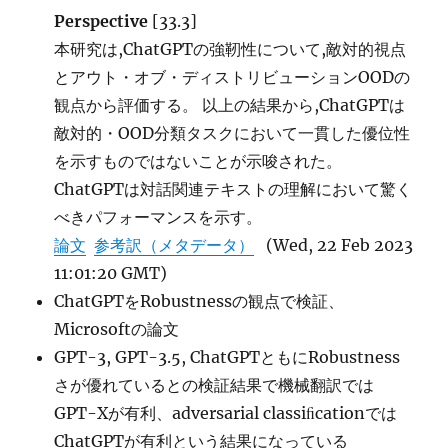
Perspective
[33.3]
本研究は,ChatGPTの強靭性について,敵対的視点
とアウト・オブ・ディストリビューションOODの
観点から評価する。 以上の結果から,ChatGPTは
敵対的・OOD分類タスクにおいて一貫した優位性
を示すものではないことが示唆された。
ChatGPTは対話関連テキストの理解において驚く
べきパフォーマンスを示す。
論文
参考訳（メタデータ）
(Wed, 22 Feb 2023
11:01:20 GMT)
ChatGPTをRobustnessの観点で検証、
Microsoftの論文
GPT-3, GPT-3.5, ChatGPTともにRobustness
さが優れているとの検証結果で機械翻訳では
GPT-Xが有利、adversarial classiﬁcationでは
ChatGPTが有利という結果になっている