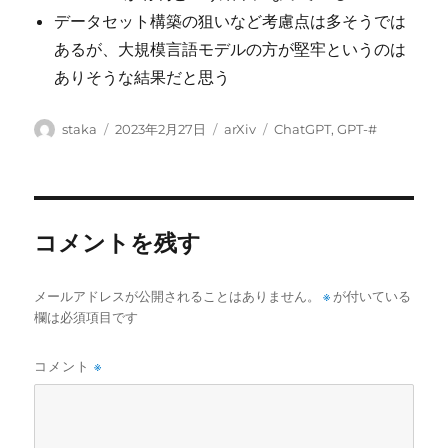
データセット構築の狙いなど考慮点は多そうでは
あるが、大規模言語モデルの方が堅牢というのは
ありそうな結果だと思う
投
投
カ
タ
staka
2023年2月27日
arXiv
ChatGPT
,
GPT-#
稿
稿
テ
グ
者
日:
ゴ
リ
ー
コメントを残す
メールアドレスが公開されることはありません。
※
が付いている
欄は必須項目です
コメント
※