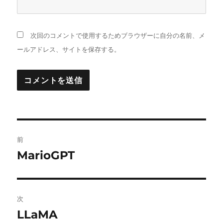
次回のコメントで使用するためブラウザーに自分の名前、メ
ールアドレス、サイトを保存する。
投
前
稿
MarioGPT
前
の
ナ
投
ビ
稿:
次
ゲ
LLaMA
次