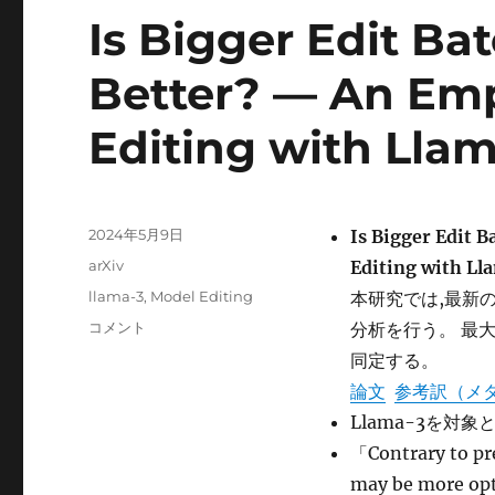
Is Bigger Edit Ba
Better? — An Emp
Editing with Lla
投
2024年5月9日
Is Bigger Edit 
稿
カ
arXiv
Editing with L
日:
テ
タ
llama-3
,
Model Editing
本研究では,最新
ゴ
グ
Is
コメント
分析を行う。 最
リ
Bigger
ー
同定する。
Edit
論文
参考訳（メ
Batch
Size
Llama-3を対
Always
「Contrary to pre
Better?
may be more opti
—