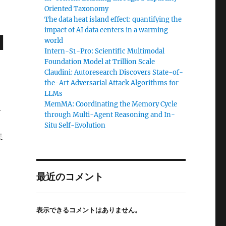
Oriented Taxonomy
The data heat island effect: quantifying the
impact of AI data centers in a warming
l
world
Intern-S1-Pro: Scientific Multimodal
Foundation Model at Trillion Scale
Claudini: Autoresearch Discovers State-of-
the-Art Adversarial Attack Algorithms for
LLMs
MemMA: Coordinating the Memory Cycle
l
through Multi-Agent Reasoning and In-
Situ Self-Evolution
集
最近のコメント
表示できるコメントはありません。