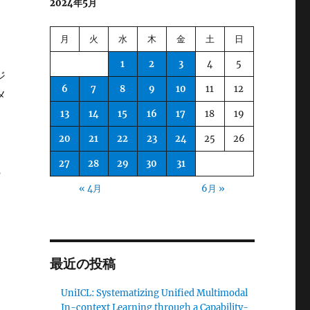
2024年5月
月
火
水
木
金
土
日
1
2
3
4
5
ジ
6
7
8
9
10
11
12
メ
13
14
15
16
17
18
19
20
21
22
23
24
25
26
27
28
29
30
31
の
« 4月
6月 »
最近の投稿
UniICL: Systematizing Unified Multimodal
In-context Learning through a Capability-