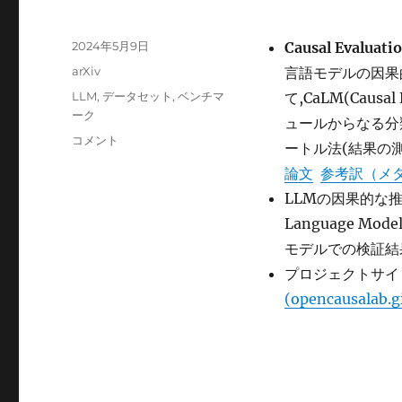
投
2024年5月9日
Causal Evaluati
稿
カ
arXiv
言語モデルの因果
日:
テ
タ
LLM
,
データセット
,
ベンチマ
て,CaLM(Causal
ゴ
グ
ーク
ュールからなる分
リ
Causal
コメント
ー
ートル法(結果の
Evaluation
論文
参考訳（メ
of
Language
LLMの因果的な推論
Models に
Language Mo
モデルでの検証結
プロジェクトサイ
(opencausalab.g