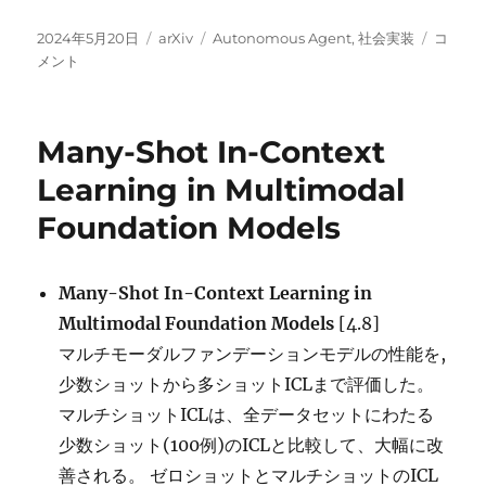
投
カ
タ
SGA:
2024年5月20日
arXiv
Autonomous Agent
,
社会実装
コ
稿
テ
グ
Scientif
メント
日:
ゴ
Genera
リ
Agent
ー
に
Many-Shot In-Context
Learning in Multimodal
Foundation Models
Many-Shot In-Context Learning in
Multimodal Foundation Models
[4.8]
マルチモーダルファンデーションモデルの性能を,
少数ショットから多ショットICLまで評価した。
マルチショットICLは、全データセットにわたる
少数ショット(100例)のICLと比較して、大幅に改
善される。 ゼロショットとマルチショットのICL