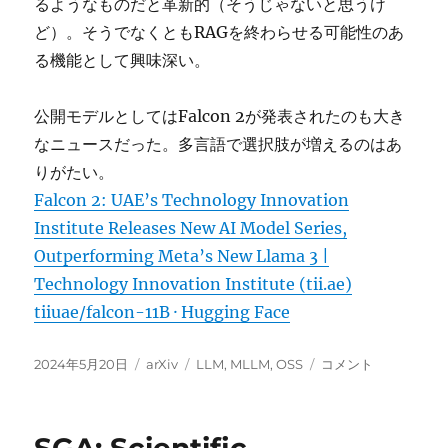
るようなものだと革新的（そうじゃないと思うけ
ど）。そうでなくともRAGを終わらせる可能性のあ
る機能として興味深い。
公開モデルとしてはFalcon 2が発表されたのも大き
なニュースだった。多言語で選択肢が増えるのはあ
りがたい。
Falcon 2: UAE’s Technology Innovation
Institute Releases New AI Model Series,
Outperforming Meta’s New Llama 3 |
Technology Innovation Institute (tii.ae)
tiiuae/falcon-11B · Hugging Face
投
カ
タ
GPT-
2024年5月20日
arXiv
LLM
,
MLLM
,
OSS
コメント
稿
テ
グ
4o,
日:
ゴ
Gemini
リ
Flash,
ー
Falcon-