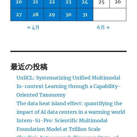
20
21
22
23
24
25
26
27
28
29
30
31
« 4月
6月 »
最近の投稿
UniICL: Systematizing Unified Multimodal
In-context Learning through a Capability-
Oriented Taxonomy
The data heat island effect: quantifying the
impact of AI data centers in a warming world
Intern-S1-Pro: Scientific Multimodal
Foundation Model at Trillion Scale