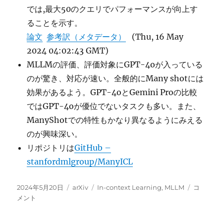
では,最大50のクエリでパフォーマンスが向上す
ることを示す。
論文
参考訳（メタデータ）
(Thu, 16 May
2024 04:02:43 GMT)
MLLMの評価、評価対象にGPT-4oが入っている
のが驚き、対応が速い。全般的にMany shotには
効果があるよう。GPT-4oとGemini Proの比較
ではGPT-4oが優位でないタスクも多い。また、
ManyShotでの特性もかなり異なるようにみえる
のが興味深い。
リポジトリは
GitHub –
stanfordmlgroup/ManyICL
投
カ
タ
Many-
2024年5月20日
arXiv
In-context Learning
,
MLLM
コ
稿
テ
グ
Shot
メント
日:
ゴ
In-
リ
Context