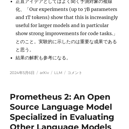
正直アイデアとしてはよく聞く予測対象の複線
化、「Our experiments (up to 7B parameters
and 1T tokens) show that this is increasingly
useful for larger models and in particular
show strong improvements for code tasks.」
とのこと。実験的に示したのは重要な成果である
と思う。
結果の解釈も参考になる。
投
カ
タ
Better
2024年5月6日
arXiv
LLM
コメント
稿
テ
グ
&
日:
ゴ
Faster
リ
Large
Prometheus 2: An Open
ー
Language
Models
Source Language Model
via
Specialized in Evaluating
Multi-
token
Other Language Models
Prediction