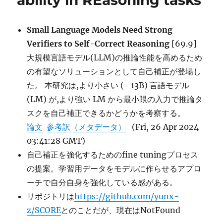
ability in REasoning tasks
Model
Specialized
in
Small Language Models Need Strong
Evaluating
Verifiers to Self-Correct Reasoning
[69.9]
Other
Language
大規模言語モデル(LLM)の推論性能を高めるため
Models
の有望なソリューションとして自己補正が登場し
に
た。 本研究は,より小さい (= 13B) 言語モデル
(LM) が,より強い LM から最小限の入力で推論タ
スクを自己補正できるかどうかを考察する。
論文
参考訳（メタデータ）
(Fri, 26 Apr 2024
03:41:28 GMT)
自己補正を強化するためのfine tuningプロセス
の提案。学習用データをモデルに作らせるアプロ
ーチで自分自身を強化している感がある。
リポジトリは
https://github.com/yunx-
z/SCORE
とのことだが、現在はNotFound