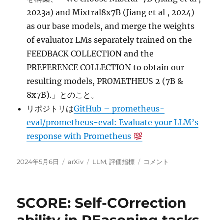
2023a) and Mixtral8x7B (Jiang et al , 2024)
as our base models, and merge the weights
of evaluator LMs separately trained on the
FEEDBACK COLLECTION and the
PREFERENCE COLLECTION to obtain our
resulting models, PROMETHEUS 2 (7B &
8x7B).」とのこと。
リポジトリは
GitHub – prometheus-
eval/prometheus-eval: Evaluate your LLM’s
response with Prometheus
投
カ
タ
Prometheus
2024年5月6日
arXiv
LLM
,
評価指標
コメント
稿
テ
グ
2:
日:
ゴ
An
リ
Open
SCORE: Self-COrrection
ー
Source
Language