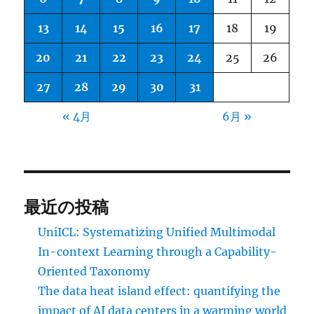
13
14
15
16
17
18
19
20
21
22
23
24
25
26
27
28
29
30
31
« 4月
6月 »
最近の投稿
UniICL: Systematizing Unified Multimodal
In-context Learning through a Capability-
Oriented Taxonomy
The data heat island effect: quantifying the
impact of AI data centers in a warming world