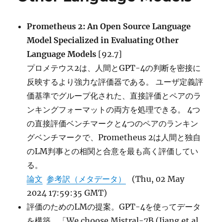
に
Prometheus 2: An Open Source Language
Model Specialized in Evaluating Other
Language Models
[92.7]
プロメテウス2は、人間とGPT-4の判断を密接に
反映するより強力な評価器である。 ユーザ定義評
価基準でグループ化された、直接評価とペアのラ
ンキングフォーマットの両方を処理できる。 4つ
の直接評価ベンチマークと4つのペアのランキン
グベンチマークで、Prometheus 2は人間と独自
のLM判事との相関と合意を最も高く評価してい
る。
論文
参考訳（メタデータ）
(Thu, 02 May
2024 17:59:35 GMT)
評価のためのLMの提案。GPT-4を使ってデータ
を構築、「We choose Mistral-7B (Jiang et al ,