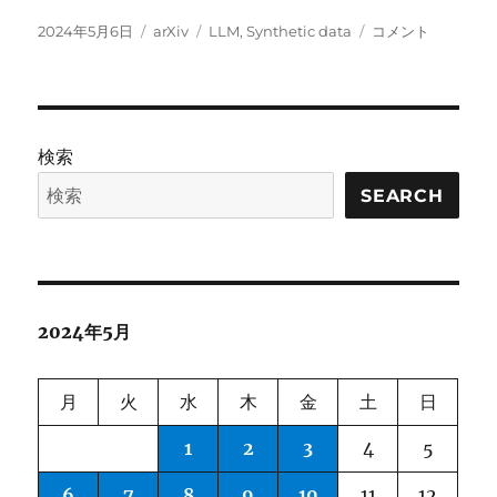
投
カ
タ
SCORE:
2024年5月6日
arXiv
LLM
,
Synthetic data
コメント
稿
テ
グ
Self-
日:
ゴ
COrrection
リ
ability
ー
in
REasoning
検索
tasks
に
SEARCH
2024年5月
月
火
水
木
金
土
日
1
2
3
4
5
6
7
8
9
10
11
12