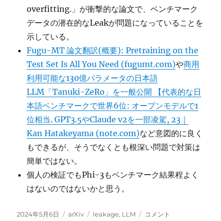
overfitting.」が衝撃的な論文で、ベンチマーク
データの潜在的なLeakが問題になっていることを
示している。
Fugu-MT 論文翻訳(概要): Pretraining on the
Test Set Is All You Need (fugumt.com)
や
商用
利用可能な130億パラメータの日本語
LLM「Tanuki-ZeRo」を一般公開 【代表的な日
本語ベンチマークで世界6位: オープンモデルで1
位相当､GPT3.5やClaude v2を一部凌駕, 23｜
Kan Hatakeyama (note.com)
など意図的に良く
もできるが、そうでなくとも根深い問題で対策は
簡単ではない。
個人の検証でもPhi-3もベンチマーク結果程よく
はないのではないかと思う。
投
カ
タ
A
2024年5月6日
arXiv
leakage
,
LLM
コメント