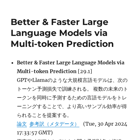
稿
テ
グ
Careful
日:
ゴ
Examination
リ
of
Better & Faster Large
ー
Large
Language
Language Models via
Model
Multi-token Prediction
Performance
on
Grade
School
Better & Faster Large Language Models via
Arithmetic に
Multi-token Prediction
[29.1]
GPTやLlamaのような大規模言語モデルは、次の
トーケン予測損失で訓練される。 複数の未来のト
ークンを同時に予測するための言語モデルをトレ
ーニングすることで、より高いサンプル効率が得
られることを提案する。
論文
参考訳（メタデータ）
(Tue, 30 Apr 2024
17:33:57 GMT)