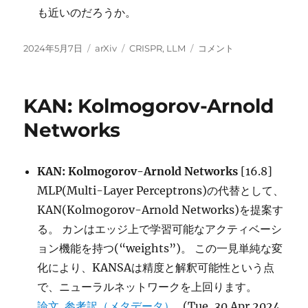
も近いのだろうか。
投
カ
タ
CRISPR-
2024年5月7日
arXiv
CRISPR
,
LLM
コメント
稿
テ
グ
GPT:
日:
ゴ
An
リ
LLM
KAN: Kolmogorov-Arnold
ー
Agent
for
Networks
Automated
Design
of
KAN: Kolmogorov-Arnold Networks
[16.8]
Gene-
MLP(Multi-Layer Perceptrons)の代替として、
Editing
Experiments に
KAN(Kolmogorov-Arnold Networks)を提案す
る。 カンはエッジ上で学習可能なアクティベーシ
ョン機能を持つ(“weights”)。 この一見単純な変
化により、KANSAは精度と解釈可能性という点
で、ニューラルネットワークを上回ります。
論文
参考訳（メタデータ）
(Tue, 30 Apr 2024