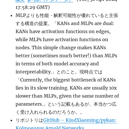
17:58:29 GMT)
MLPよりも性能・解釈可能性が優れていると主張
する構造の提案。「KANs and MLPs are dual:
KANs have activation functions on edges,
while MLPs have activation functions on
nodes. This simple change makes KANs
better (sometimes much better!) than MLPs
in terms of both model accuracy and
interpretability.」とのこと。現時点では
「Currently, the biggest bottleneck of KANs
lies in its slow training. KANs are usually 10x
slower than MLPs, given the same number of
parameters.」という記載もあるが、本当かつ広
く受け入れられるのだろうか。。
リポジトリは
GitHub – KindXiaoming/pykan:
Kolmogorov Arnold Networks