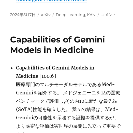
投
カ
タ
KAN:
2024年5月7日
arXiv
Deep Learning
,
KAN
コメント
稿
テ
グ
Kolmogorov-
日:
ゴ
Arnold
リ
Networks
Capabilities of Gemini
ー
に
Models in Medicine
Capabilities of Gemini Models in
Medicine
[100.6]
医療専門のマルチモーダルモデルであるMed-
Geminiを紹介する。 メドジェニーニを14の医療
ベンチマークで評価し,その内10に新たな最先端
(SoTA)性能を確立した。 我々の結果は、Med-
Geminiの可能性を示唆する証拠を提供するが、
より厳密な評価は実世界の展開に先立って重要で