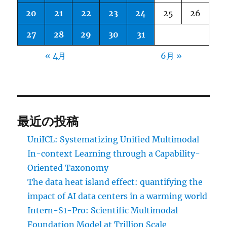
20
21
22
23
24
25
26
27
28
29
30
31
« 4月
6月 »
最近の投稿
UniICL: Systematizing Unified Multimodal
In-context Learning through a Capability-
Oriented Taxonomy
The data heat island effect: quantifying the
impact of AI data centers in a warming world
Intern-S1-Pro: Scientific Multimodal
Foundation Model at Trillion Scale