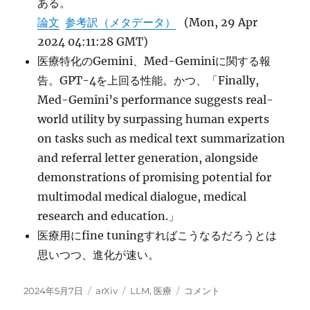
ある。
論文
参考訳（メタデータ）
(Mon, 29 Apr
2024 04:11:28 GMT)
医療特化のGemini、Med-Geminiに関する報
告。GPT-4を上回る性能。かつ、「Finally,
Med-Gemini’s performance suggests real-
world utility by surpassing human experts
on tasks such as medical text summarization
and referral letter generation, alongside
demonstrations of promising potential for
multimodal medical dialogue, medical
research and education.」
医療用にfine tuningすればこうなるだろうとは
思いつつ、進化が速い。
投
カ
タ
Capabilities
2024年5月7日
arXiv
LLM
,
医療
コメント
稿
テ
グ
of