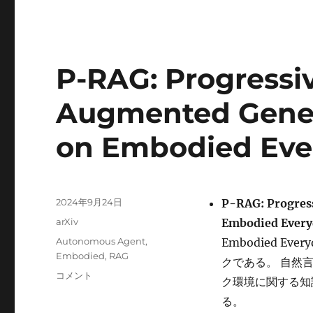
P-RAG: Progressiv
Augmented Gener
on Embodied Eve
投
2024年9月24日
P-RAG: Progress
稿
カ
arXiv
Embodied Every
日:
テ
タ
Autonomous Agent
,
Embodied E
ゴ
グ
Embodied
,
RAG
クである。 自然
リ
P-
コメント
ー
ク環境に関する知
RAG:
る。
Progressive