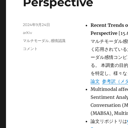
Perspective
投
2024年9月24日
Recent Trends o
稿
カ
arXiv
Perspective
[15.
日:
テ
タ
マルチモーダル
,
感情認識
マルチモーダル感
ゴ
グ
Recent
コメント
く応用されている
リ
Trends
ー
ーダル感情コンピ
of
る。 本調査の目
Multimodal
Affective
を特定し、様々な
Computing:
論文
参考訳（メ
A
Multimodal a
Survey
from
Sentiment Analy
NLP
Conversation (M
Perspective
(MABSA), Mult
に
論文リポジトリは