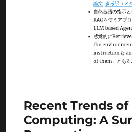
Retrieval
論文
参考訳（メ
Augmented
自然言語の指示と
Generation
RAGを使うアプ
For
Planning
LLM based A
on
感覚的にRetrieve
Embodied
the environment 
Everyday
Task
instruction 𝐼𝑔 
に
of them」と
Recent Trends of
Computing: A Su