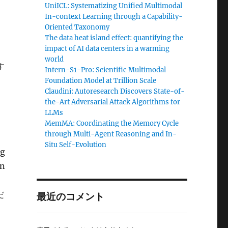
UniICL: Systematizing Unified Multimodal
In-context Learning through a Capability-
Oriented Taxonomy
The data heat island effect: quantifying the
impact of AI data centers in a warming
world
す
Intern-S1-Pro: Scientific Multimodal
Foundation Model at Trillion Scale
Claudini: Autoresearch Discovers State-of-
the-Art Adversarial Attack Algorithms for
LLMs
MemMA: Coordinating the Memory Cycle
through Multi-Agent Reasoning and In-
Situ Self-Evolution
ng
on
だ
最近のコメント