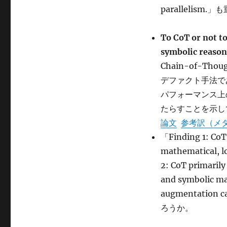
CoT
parallelism.
に
To CoT or not t
symbolic reaso
Chain-of-Th
デファクト手法で
パフォーマンス上
たらすことを示し
論文
参考訳（メ
「Finding 1: CoT 
mathematical, 
2: CoT primarily
and symbolic man
augmentati
ろうか。