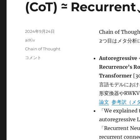
(CoT) ≃ Recurrent
投
2024年9月24日
Chain of 
稿
カ
arXiv
2つ目はメタ分析
日:
テ
タ
Chain of Thought
ゴ
グ
Autoregressive
コメント
Autoregressive 
リ
+
ー
Recurrence’s Ro
Chain
Transformer
[3
of
Thought
言語モデルにおけ
(CoT)
形変換器やRWK
≃
論文
参考訳（メ
Recurrent、
To
「We explained t
CoT
autoregressiv
or
「Recurrent Neura
not
to
recurrent connec