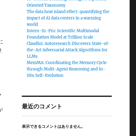
Oriented Taxonomy
The data heat island effect: quantifying the
impact of AI data centers in a warming
world
Intern-S1-Pro: Scientific Multimodal
Foundation Model at Trillion Scale
に
Claudini: Autoresearch Discovers State-of-
整
the-Art Adversarial Attack Algorithms for
LLMs
MemMA: Coordinating the Memory Cycle
through Multi-Agent Reasoning and In-
Situ Self-Evolution
,
最近のコメント
が
表示できるコメントはありません。