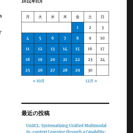
2024年11月
a
月
火
水
木
金
土
日
1
2
3
す
4
5
6
7
8
9
10
11
12
13
14
15
16
17
18
19
20
21
22
23
24
25
26
27
28
29
30
« 10月
12月 »
最近の投稿
UniICL: Systematizing Unified Multimodal
In-context Learning through a Capability-