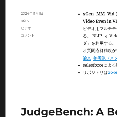
投
2024年11月1日
xGen-MM-Vid (B
稿
カ
arXiv
Video Even in 
日:
テ
タ
ビデオ
ビデオ用マルチモーダ
ゴ
グ
xGen-
コメント
る。 BLIP-3
リ
MM-
ー
ダ」を利用する。 
Vid
オ質問応答精度が
(BLIP-
3-
論文
参考訳（メ
Video)
salesforc
に
リポジトリは
xGe
JudgeBench: A B