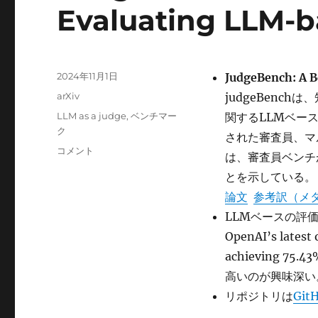
Evaluating LLM-
投
2024年11月1日
JudgeBench: A 
稿
カ
arXiv
judgeBenc
日:
テ
タ
LLM as a judge
,
ベンチマー
関するLLMベー
ゴ
グ
ク
された審査員、マ
リ
JudgeBench:
コメント
ー
は、審査員ベンチ
A
とを示している。
Benchmark
for
論文
参考訳（メ
Evaluating
LLMベースの評価者
LLM-
OpenAI’s latest 
based
Judges
achieving 75.
に
高いのが興味深い
リポジトリは
Git