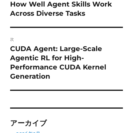
の
How Well Agent Skills Work
ナ
投
Across Diverse Tasks
ビ
稿:
ゲ
次
ー
CUDA Agent: Large-Scale
次
シ
の
Agentic RL for High-
投
ョ
Performance CUDA Kernel
稿:
Generation
ン
アーカイブ