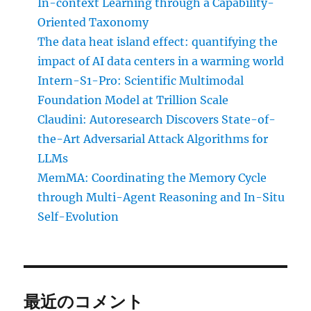
In-context Learning through a Capability-
Oriented Taxonomy
The data heat island effect: quantifying the
impact of AI data centers in a warming world
Intern-S1-Pro: Scientific Multimodal
Foundation Model at Trillion Scale
Claudini: Autoresearch Discovers State-of-
the-Art Adversarial Attack Algorithms for
LLMs
MemMA: Coordinating the Memory Cycle
through Multi-Agent Reasoning and In-Situ
Self-Evolution
最近のコメント