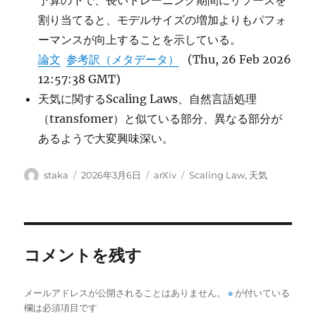
予算の下で、長いトレーニング期間にリソースを
割り当てると、モデルサイズの増加よりもパフォ
ーマンスが向上することを示している。
論文
参考訳（メタデータ）
(Thu, 26 Feb 2026
12:57:38 GMT)
天気に関するScaling Laws、自然言語処理
（transfomer）と似ている部分、異なる部分が
あるようで大変興味深い。
投
投
カ
タ
staka
2026年3月6日
arXiv
Scaling Law
,
天気
稿
稿
テ
グ
者
日:
ゴ
リ
ー
コメントを残す
メールアドレスが公開されることはありません。
※
が付いている
欄は必須項目です