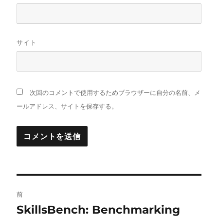
サイト
次回のコメントで使用するためブラウザーに自分の名前、メ
ールアドレス、サイトを保存する。
投
前
稿
SkillsBench: Benchmarking
前