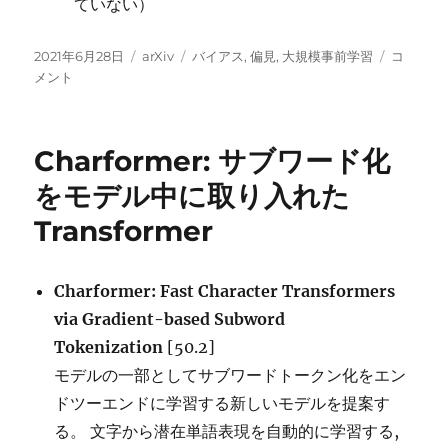
ていない）
投
カ
タ
事
2021年6月28日
arXiv
バイアス
,
偏見
,
大規模事前学習
コ
稿
テ
グ
前
メント
日:
ゴ
学
リ
習
ー
し
Charformer: サブワード化
た
言
をモデル中に取り入れた
語
Transformer
モ
デ
ル
か
Charformer: Fast Character Transformers
ら
via Gradient-based Subword
の
Tokenization
[50.2]
社
会
モデルの一部としてサブワードトークン化をエン
的
ドツーエンドに学習する新しいモデルを提案す
バ
る。 文字から潜在単語表現を自動的に学習する,
イ