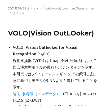
投
カ
タ
2021年6月28日
arXiv
sub-word
,
tokenize
,
Transformer
稿
Charformer:
テ
グ
コメント
日:
サ
ゴ
ブ
リ
ワ
ー
VOLO(Vision OutLOoker)
ー
ド
化
VOLO: Vision Outlooker for Visual
を
モ
Recognition
[148.1]
デ
視覚変換器 (ViTs) は ImageNet 分類法において
ル
自己注意型モデルの優れたポテンタイアを示す。
中
に
本研究では,パフォーマンスギャップを解消し,注
取
意に基づくモデルがCNNよりも優れていることを
り
示す。
入
れ
論文
参考訳（メタデータ）
(Thu, 24 Jun 2021
た
15:46:54 GMT)
Transformer