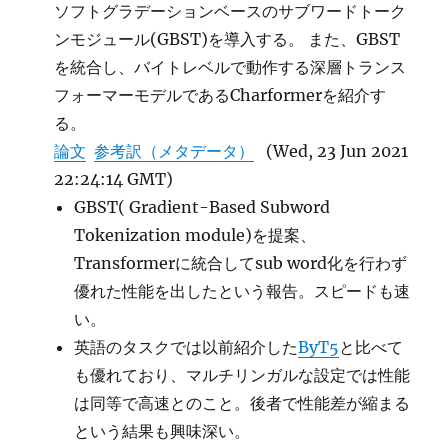
ア
ソフトグラデーションベースのサブワードトーク
ス
ンモジュール(GBST)を導入する。 また、GBST
軽
を統合し、バイトレベルで動作する深層トランス
減
に
フォーマーモデルであるCharformerを紹介す
る。
論文
参考訳（メタデータ）
(Wed, 23 Jun 2021
22:24:14 GMT)
GBST( Gradient-Based Subword
Tokenization module)を提案、
Transformerに統合してsub word化を行わず
優れた性能を出したという報告。スピードも速
い。
英語のタスクでは以前紹介した
ByT5
と比べて
も優れており、マルチリンガルな設定では性能
は同等で高速とのこと。後者で性能差が縮まる
という結果も興味深い。