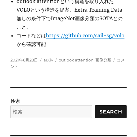
outlook attentionという構造を取り入れた
に
VOLOという構造を提案、Extra Training Data
無しの条件下でImageNet画像分類のSOTAとの
こと。
コードなどは
https://github.com/sail-sg/volo
から確認可能
投
カ
タ
VOLO(Vis
2021年6月28日
arXiv
outlook attention
,
画像分類
コメ
稿
テ
グ
OutLOoke
ント
日:
ゴ
に
リ
ー
検索
SEARCH