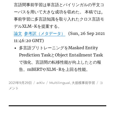
評
言語間事前学習は単言語とバイリンガルの平文コ
価
ーパスを用いて大きな成功を収めた。 本稿では,
フ
事前学習に多言語知識を取り入れたクロス言語モ
レ
ー
デルXLM-Kを提案する。
ム
論文
参考訳（メタデータ）
(Sun, 26 Sep 2021
ワ
11:46:20 GMT)
ー
ク
多言語プリトレーニングをMasked Entity
に
Prediction TaskとObject Entailment Task
で強化、言語間の転移性能が向上したとの報
告。mBERTやXLM-Rを上回る性能。
投
カ
タ
XLM-
2021年9月29日
arXiv
Multilingual
,
大規模事前学習
コ
稿
テ
グ
K:
メント
日:
ゴ
multilin
リ
Knowled
ー
を
取
り