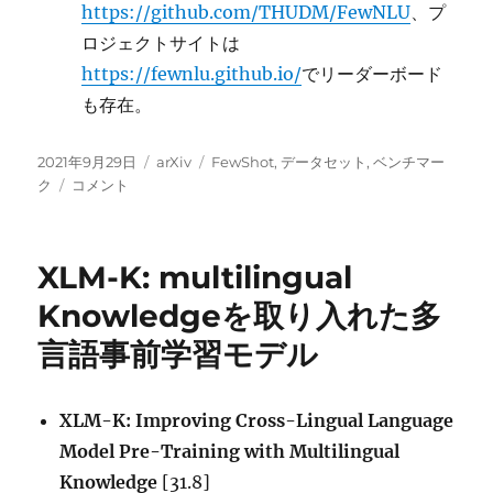
https://github.com/THUDM/FewNLU
、プ
ロジェクトサイトは
https://fewnlu.github.io/
でリーダーボード
も存在。
投
カ
タ
2021年9月29日
arXiv
FewShot
,
データセット
,
ベンチマー
稿
FewNLU:
テ
グ
ク
コメント
日:
Few-
ゴ
Shot
リ
な
ー
XLM-K: multilingual
自
然
Knowledgeを取り入れた多
言
言語事前学習モデル
語
理
解
タ
XLM-K: Improving Cross-Lingual Language
ス
Model Pre-Training with Multilingual
ク
Knowledge
[31.8]
の