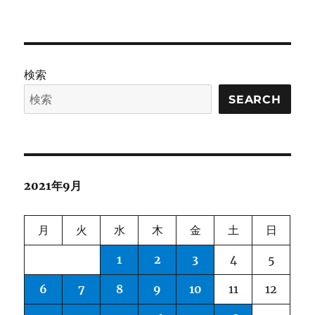
日:
ゴ
face
リ
の
ー
デ
ー
タ
検索
セ
ッ
SEARCH
ト
に
2021年9月
月
火
水
木
金
土
日
1
2
3
4
5
6
7
8
9
10
11
12