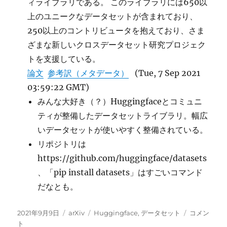
ィライブラリである。 このライブラリには650以
上のユニークなデータセットが含まれており、
250以上のコントリビュータを抱えており、さま
ざまな新しいクロスデータセット研究プロジェク
トを支援している。
論文
参考訳（メタデータ）
(Tue, 7 Sep 2021
03:59:22 GMT)
みんな大好き（？）Huggingfaceとコミュニ
ティが整備したデータセットライブラリ。幅広
いデータセットが使いやすく整備されている。
リポジトリは
https://github.com/huggingface/datasets
、「pip install datasets」はすごいコマンド
だなとも。
投
カ
タ
Datasets:
2021年9月9日
arXiv
Huggingface
,
データセット
コメン
稿
テ
グ
Hugging
ト