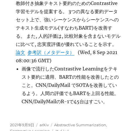
教師付き抽象テキスト要約のためのContrastive
学習モデルを提案する。 3つの異なる要約データ
セット上で、強いシーケンスからシーケンスへの
テキスト生成モデル(すなわちBART)を改善す
る。 また, 人的評価は, 比較対象を含まないモデル
に比べて, 忠実度評価が優れていることを示す。
論文
参考訳（メタデータ）
(Wed, 8 Sep 2021
08:00:36 GMT)
画像で流行したContrastive Learningをテキ
スト要約に適用、BARTの性能を改善したとの
こと。CNN/DailyMail でSOTAを改善してい
るよう。人間の評価でもBARTを上回る性能。
CNN/DailyMailのR-1で45台はすごい。
投
カ
タ
2021年9月9日
arXiv
Abstractive Summarization
,
稿
テ
グ
SeqCo