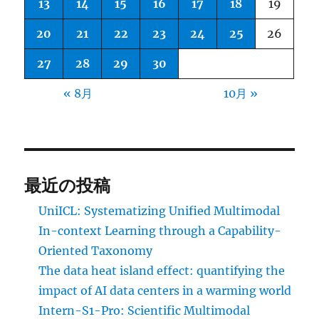
13
14
15
16
17
18
19
20
21
22
23
24
25
26
27
28
29
30
« 8月
10月 »
最近の投稿
UniICL: Systematizing Unified Multimodal
In-context Learning through a Capability-
Oriented Taxonomy
The data heat island effect: quantifying the
impact of AI data centers in a warming world
Intern-S1-Pro: Scientific Multimodal