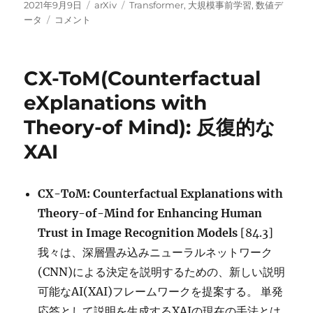
投
カ
タ
2021年9月9日
arXiv
Transformer
,
大規模事前学習
,
数値デ
稿
NumGPT:
テ
グ
ータ
コメント
日:
数
ゴ
値
リ
の
ー
CX-ToM(Counterfactual
特
性
eXplanations with
を
Theory-of Mind): 反復的な
明
示
XAI
的
に
扱
CX-ToM: Counterfactual Explanations with
う
事
Theory-of-Mind for Enhancing Human
前
Trust in Image Recognition Models
[84.3]
学
我々は、深層畳み込みニューラルネットワーク
習
モ
(CNN)による決定を説明するための、新しい説明
デ
可能なAI(XAI)フレームワークを提案する。 単発
ル
応答として説明を生成するXAIの現在の手法とは
に