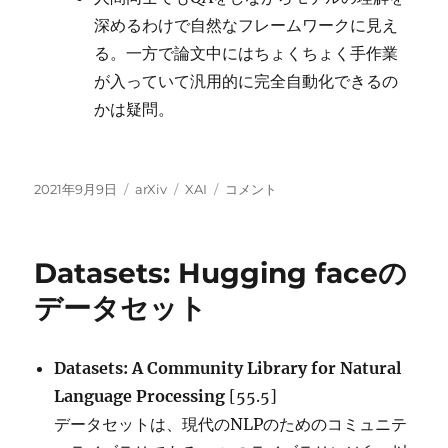
深めるわけで自然なフレームワークに見え
る。一方で論文中にはちょくちょく手作業
が入っていて汎用的に完全自動化できるの
かは疑問。
投
カ
タ
CX-
2021年9月9日
arXiv
XAI
コメント
稿
テ
グ
ToM(Counterfactual
日:
ゴ
eXplanations
リ
with
Datasets: Hugging faceの
ー
Theory-
of
データセット
Mind):
反
復
Datasets: A Community Library for Natural
的
Language Processing
[55.5]
な
XAI
データセットは、現代のNLPのためのコミュニテ
に