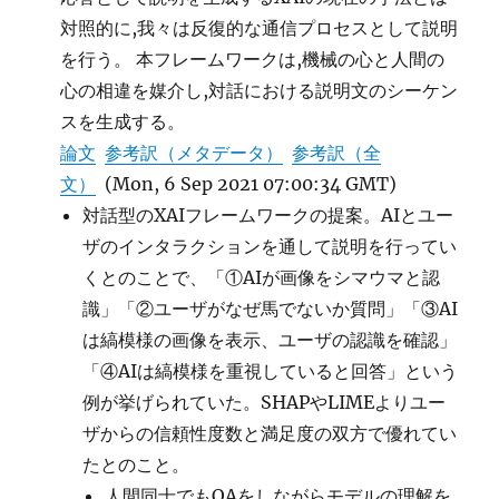
対照的に,我々は反復的な通信プロセスとして説明
を行う。 本フレームワークは,機械の心と人間の
心の相違を媒介し,対話における説明文のシーケン
スを生成する。
論文
参考訳（メタデータ）
参考訳（全
文）
(Mon, 6 Sep 2021 07:00:34 GMT)
対話型のXAIフレームワークの提案。AIとユー
ザのインタラクションを通して説明を行ってい
くとのことで、「①AIが画像をシマウマと認
識」「②ユーザがなぜ馬でないか質問」「③AI
は縞模様の画像を表示、ユーザの認識を確認」
「④AIは縞模様を重視していると回答」という
例が挙げられていた。SHAPやLIMEよりユー
ザからの信頼性度数と満足度の双方で優れてい
たとのこと。
人間同士でもQAをしながらモデルの理解を