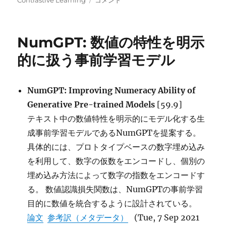
Contrastive Learning
コメント
日:
ゴ
(Sequence
リ
Level
ー
Contrastive
NumGPT: 数値の特性を明示
Learning):
対
的に扱う事前学習モデル
称
学
習
NumGPT: Improving Numeracy Ability of
を
Generative Pre-trained Models
[59.9]
用
い
テキスト中の数値特性を明示的にモデル化する生
た
成事前学習モデルであるNumGPTを提案する。
要
具体的には、プロトタイプベースの数字埋め込み
約
の
を利用して、数字の仮数をエンコードし、個別の
改
埋め込み方法によって数字の指数をエンコードす
善
る。 数値認識損失関数は、NumGPTの事前学習
に
目的に数値を統合するように設計されている。
論文
参考訳（メタデータ）
(Tue, 7 Sep 2021