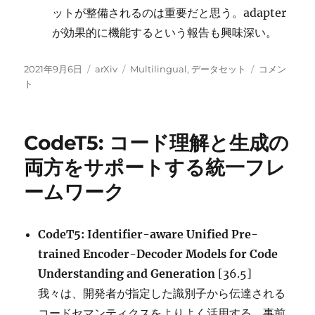
ットが整備されるのは重要だと思う。adapter
が効果的に機能するという報告も興味深い。
投
カ
タ
MultiEURLE
2021年9月6日
arXiv
Multilingual
,
データセット
コメン
稿
テ
グ
:
ト
日:
ゴ
ゼ
リ
ロ
ー
シ
CodeT5: コード理解と生成の
ョ
ッ
両方をサポートする統一フレ
ト
ームワーク
マ
ル
チ
リ
CodeT5: Identifier-aware Unified Pre-
ン
trained Encoder-Decoder Models for Code
ガ
Understanding and Generation
[36.5]
ル
Tranfer
我々は、開発者が指定した識別子から伝達される
の
コードセマンティクスをよりよく活用する、事前