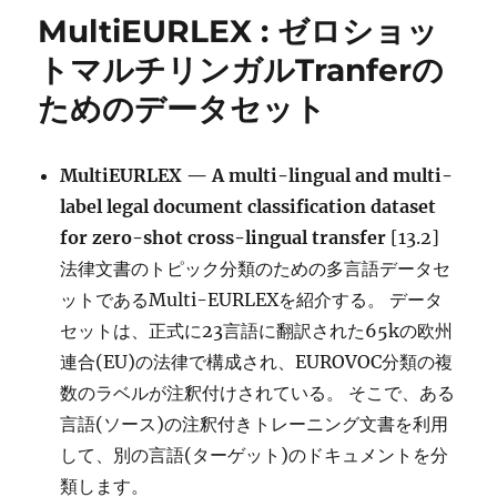
ー
然
MultiEURLEX : ゼロショッ
言
語
トマルチリンガルTranferの
で
ためのデータセット
命
令
可
能
MultiEURLEX — A multi-lingual and multi-
な
label legal document classification dataset
モ
for zero-shot cross-lingual transfer
[13.2]
デ
ル
法律文書のトピック分類のための多言語データセ
に
ットであるMulti-EURLEXを紹介する。 データ
セットは、正式に23言語に翻訳された65kの欧州
連合(EU)の法律で構成され、EUROVOC分類の複
数のラベルが注釈付けされている。 そこで、ある
言語(ソース)の注釈付きトレーニング文書を利用
して、別の言語(ターゲット)のドキュメントを分
類します。