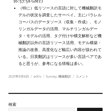
16:57:58 GMT)
ー
（特に）低リソースの言語に対して機械翻訳モ
ム
デルの状況を調査したサーベイ。主にパラレル
ワ
ー
コーパスのデータソース（収集・作成）、モノ
ク
リンガルデータの活用、マルチリンガルデー
に
タ・モデルの活用、タグ付けや構文解析など機
械翻訳以外の言語リソース活用、モデル構築・
推論の改善、高度化など幅広い内容が扱われて
いる。日英翻訳はリソースが多い言語ペアであ
ると思うが、参考になる情報は多い。
投
カ
タ
Survey
2021年9月6日
arXiv
Survey
,
機械翻訳
コメント
稿
テ
グ
of
日:
ゴ
Low-
リ
Resource
ー
Machine
Translation:
検索
デ