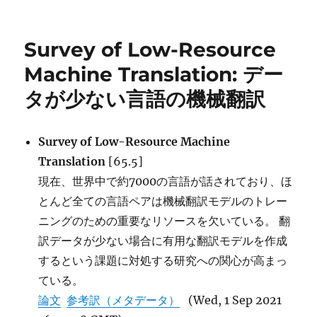
日:
コ
ゴ
ー
リ
ド
ー
Survey of Low-Resource
理
解
Machine Translation: デー
と
タが少ない言語の機械翻訳
生
成
の
両
Survey of Low-Resource Machine
方
Translation
[65.5]
を
現在、世界中で約7000の言語が話されており、ほ
サ
ポ
とんど全ての言語ペアは機械翻訳モデルのトレー
ー
ニングのための重要なリソースを欠いている。 翻
ト
訳データが少ない場合に有用な翻訳モデルを作成
す
る
するという課題に対処する研究への関心が高まっ
統
ている。
一
論文
参考訳（メタデータ）
(Wed, 1 Sep 2021
フ
レ