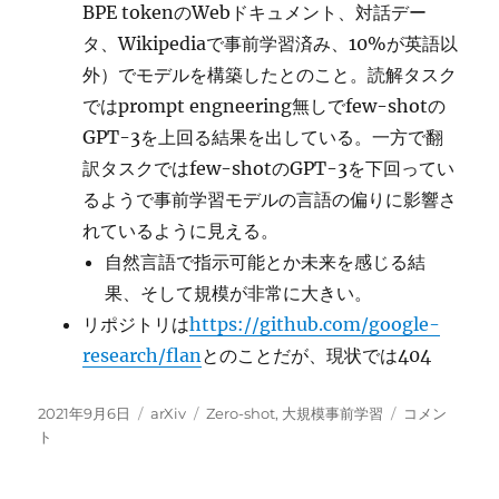
BPE tokenのWebドキュメント、対話デー
タ、Wikipediaで事前学習済み、10%が英語以
外）でモデルを構築したとのこと。読解タスク
ではprompt engneering無しでfew-shotの
GPT-3を上回る結果を出している。一方で翻
訳タスクではfew-shotのGPT-3を下回ってい
るようで事前学習モデルの言語の偏りに影響さ
れているように見える。
自然言語で指示可能とか未来を感じる結
果、そして規模が非常に大きい。
リポジトリは
https://github.com/google-
research/flan
とのことだが、現状では404
投
カ
タ
FLAN(Finetu
2021年9月6日
arXiv
Zero-shot
,
大規模事前学習
コメン
稿
テ
グ
LAnguage
ト
日:
ゴ
Net):
リ
自