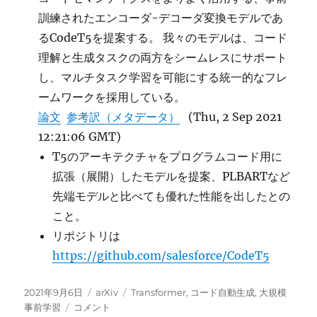
た
訓練されたエンコーダ-デコーダ変換モデルであ
め
の
るCodeT5を提案する。 我々のモデルは、コード
デ
理解と生成タスクの両方をシームレスにサポート
ー
し、マルチタスク学習を可能にする統一的なフレ
タ
セ
ームワークを採用している。
ッ
論文
参考訳（メタデータ）
(Thu, 2 Sep 2021
ト
12:21:06 GMT)
に
T5のアーキテクチャをプログラムコード用に
拡張（展開）したモデルを提案、PLBARTなど
先端モデルと比べても優れた性能を出したとの
こと。
リポジトリは
https://github.com/salesforce/CodeT5
投
カ
タ
2021年9月6日
arXiv
Transformer
,
コード自動生成
,
大規模
稿
CodeT5:
テ
グ
事前学習
コメント