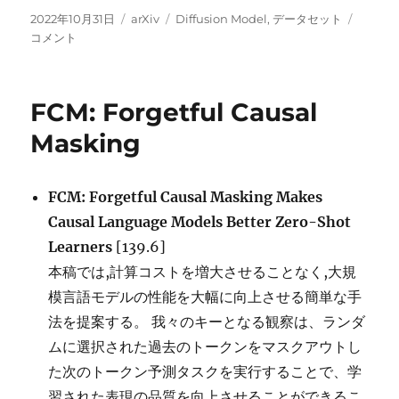
投
カ
タ
Diffus
2022年10月31日
arXiv
Diffusion Model
,
データセット
稿
テ
グ
に
コメント
日:
ゴ
リ
ー
FCM: Forgetful Causal
Masking
FCM: Forgetful Causal Masking Makes
Causal Language Models Better Zero-Shot
Learners
[139.6]
本稿では,計算コストを増大させることなく,大規
模言語モデルの性能を大幅に向上させる簡単な手
法を提案する。 我々のキーとなる観察は、ランダ
ムに選択された過去のトークンをマスクアウトし
た次のトークン予測タスクを実行することで、学
習された表現の品質を向上させることができるこ