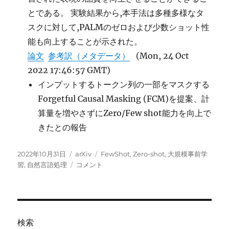
とである。 実験結果から,本手法は多種多様なタ
スクに対して,PALMのゼロおよび少数ショット性
能も向上することが示された。
論文
参考訳（メタデータ）
(Mon, 24 Oct
2022 17:46:57 GMT)
インプットするトークン列の一部をマスクする
Forgetful Causal Masking (FCM)を提案、計
算量を増やさずにZero/Few shot能力を向上で
きたとの報告
投
カ
タ
2022年10月31日
arXiv
FewShot
,
Zero-shot
,
大規模事前学
稿
テ
FCM:
グ
習
,
自然言語処理
コメント
日:
ゴ
Forgetful
リ
Causal
ー
Masking
に
検索