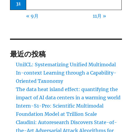
31
« 9月
11月 »
最近の投稿
UniICL: Systematizing Unified Multimodal
In-context Learning through a Capability-
Oriented Taxonomy
The data heat island effect: quantifying the
impact of AI data centers in a warming world
Intern-S1-Pro: Scientific Multimodal
Foundation Model at Trillion Scale
Claudini: Autoresearch Discovers State-of-
the-Art Adversarial Attack Algorithms for