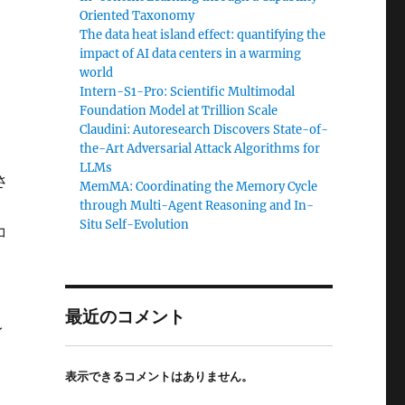
Oriented Taxonomy
The data heat island effect: quantifying the
impact of AI data centers in a warming
world
Intern-S1-Pro: Scientific Multimodal
Foundation Model at Trillion Scale
Claudini: Autoresearch Discovers State-of-
the-Art Adversarial Attack Algorithms for
LLMs
さ
MemMA: Coordinating the Memory Cycle
ェ
through Multi-Agent Reasoning and In-
Situ Self-Evolution
コ
最近のコメント
イ
表示できるコメントはありません。