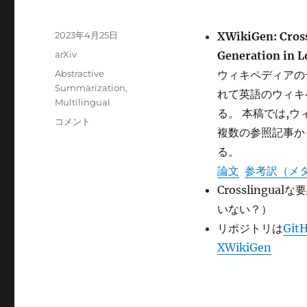
投
2023年4月25日
XWikiGen: Cross
稿
カ
arXiv
Generation in 
日:
テ
タ
Abstractive
ウィキペディアの
ゴ
グ
Summarization
,
れて英語のウィキ
リ
Multilingual
ー
る。 本稿では,
XWikiGen
コメント
複数の参照記事か
に
る。
論文
参考訳（メ
Crossling
いない？）
リポジトリは
GitH
XWikiGen