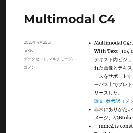
Multimodal C4
投
2023年4月25日
Multimodal C4: 
稿
カ
arXiv
With Text
[104.
日:
テ
タ
データセット
,
マルチモーダル
テキスト内ビジョ
ゴ
グ
Multimodal
コメント
れた画像とテキス
リ
C4
ー
ースをサポートす
に
ーパス上でプレトレー
リースした。
論文
参考訳（メ
非常にありがたい
メージ、43Btok
「mmc4 is constr